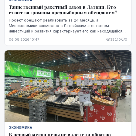
Таинственный ракетный завод в Латвии. Кто
стоит за громким предвыборным обещанием?
Проект обещают реализовать за 24 месяца, а
Минэкономики совместно с Латвийским агентством
инвестиций и развития характеризует его как находящийся
на "высокой стадии готовности". Однако публично не названы
06.08.2026 10:47
35
0
0
ни модель ракет, ни владелец технологий, ни
проектировщик завода. Неизвестно также, какая часть
необходимого финансирования уже обеспечена и на чем
основан прогноз экспорта.
ЭКОНОМИКА
В первый месяц цены не взлетели обратно