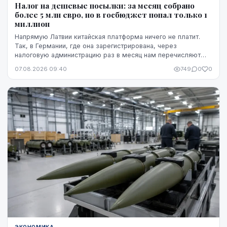
Налог на дешевые посылки: за месяц собрано
более 5 млн евро, но в госбюджет попал только 1
миллион
Напрямую Латвии китайская платформа ничего не платит.
Так, в Германии, где она зарегистрирована, через
налоговую администрацию раз в месяц нам перечисляют
этот НДС, а импортную пошлину китайская платформа
07.08.2026 09:40
749
0
0
платит в той стране, где товар предъявляется таможне,
например, в Бельгии.
ЭКОНОМИКА