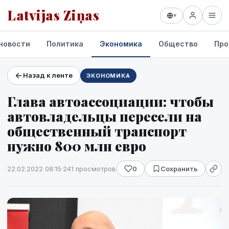
Latvijas Ziņas
▾
новости
Политика
Экономика
Общество
Про
Назад к ленте
ЭКОНОМИКА
Проекты и сервисы
Глава автоассоциации: чтобы
Прогноз погоды
автовладельцы пересели на
общественный транспорт
нужно 800 млн евро
22.02.2022 08:15
·
241 просмотров
0
Сохранить