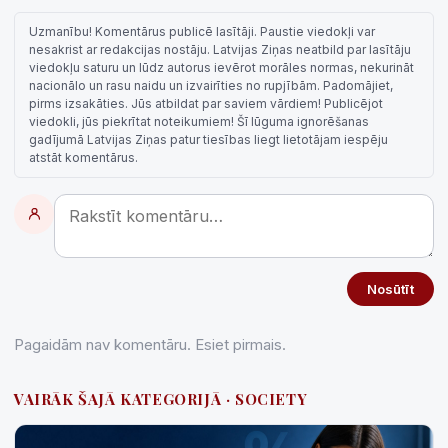
Uzmanību! Komentārus publicē lasītāji. Paustie viedokļi var
nesakrist ar redakcijas nostāju. Latvijas Ziņas neatbild par lasītāju
viedokļu saturu un lūdz autorus ievērot morāles normas, nekurināt
nacionālo un rasu naidu un izvairīties no rupjībām. Padomājiet,
pirms izsakāties. Jūs atbildat par saviem vārdiem! Publicējot
viedokli, jūs piekrītat noteikumiem! Šī lūguma ignorēšanas
gadījumā Latvijas Ziņas patur tiesības liegt lietotājam iespēju
atstāt komentārus.
Nosūtīt
Pagaidām nav komentāru. Esiet pirmais.
VAIRĀK ŠAJĀ KATEGORIJĀ · SOCIETY