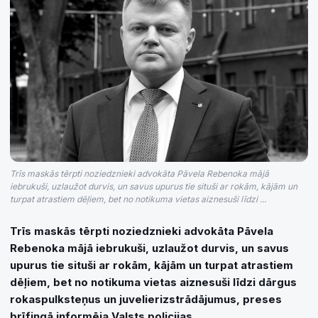
Trīs maskās tērpti noziedznieki advokāta Pāvela Rebenoka mājā
iebrukuši, uzlaužot durvis, un savus upurus tie situši ar rokām, kājām un
turpat atrastiem dēļiem, bet no notikuma vietas aiznesuši līdzi ...
Trīs maskās tērpti noziedznieki advokāta Pāvela
Rebenoka mājā iebrukuši, uzlaužot durvis, un savus
upurus tie situši ar rokām, kājām un turpat atrastiem
dēļiem, bet no notikuma vietas aiznesuši līdzi dārgus
rokaspulksteņus un juvelierizstrādājumus, preses
brīfingā informēja Valsts policijas