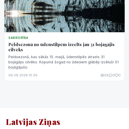
SABIEDRĪBA
Peldsezonā no ūdenstilpēm izcelts jau 31 bojāgājis
cilvēks
Peldsezonā, kas sākās 15. maijā, ūdenstilpēs atrasts 31
bojāgājis cilvēks. Kopumā šogad no ūdeņiem glābēji izcēluši 51
bojāgājušo.
06.08.2026 10:26
29
0
0
Latvijas Ziņas