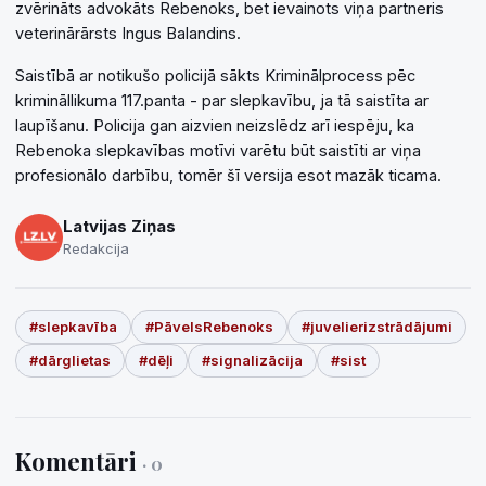
zvērināts advokāts Rebenoks, bet ievainots viņa partneris
veterinārārsts Ingus Balandins.
Saistībā ar notikušo policijā sākts Kriminālprocess pēc
krimināllikuma 117.panta - par slepkavību, ja tā saistīta ar
laupīšanu. Policija gan aizvien neizslēdz arī iespēju, ka
Rebenoka slepkavības motīvi varētu būt saistīti ar viņa
profesionālo darbību, tomēr šī versija esot mazāk ticama.
Latvijas Ziņas
Redakcija
#slepkavība
#PāvelsRebenoks
#juvelierizstrādājumi
#dārglietas
#dēļi
#signalizācija
#sist
Komentāri
· 0