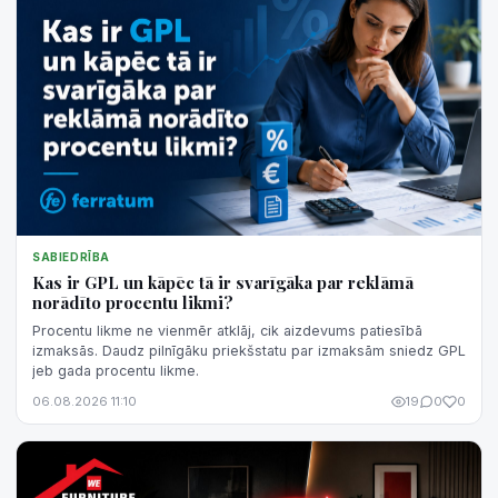
SABIEDRĪBA
Kas ir GPL un kāpēc tā ir svarīgāka par reklāmā
norādīto procentu likmi?
Procentu likme ne vienmēr atklāj, cik aizdevums patiesībā
izmaksās. Daudz pilnīgāku priekšstatu par izmaksām sniedz GPL
jeb gada procentu likme.
06.08.2026 11:10
19
0
0