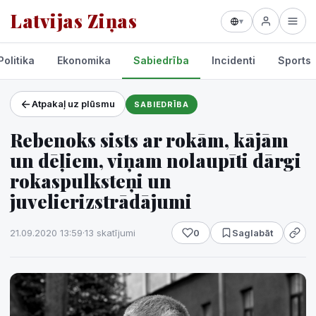
Latvijas Ziņas
▾
Politika
Ekonomika
Sabiedrība
Incidenti
Sports
Atpakaļ uz plūsmu
SABIEDRĪBA
Projekti un pakalpojumi
Rebenoks sists ar rokām, kājām
Laikapstākļi
un dēļiem, viņam nolaupīti dārgi
rokaspulksteņi un
juvelierizstrādājumi
21.09.2020 13:59
·
13 skatījumi
0
Saglabāt