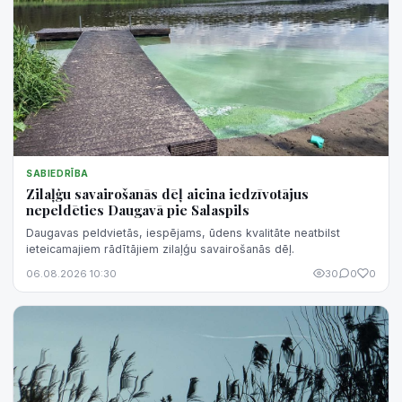
SABIEDRĪBA
Zilaļģu savairošanās dēļ aicina iedzīvotājus
nepeldēties Daugavā pie Salaspils
Daugavas peldvietās, iespējams, ūdens kvalitāte neatbilst
ieteicamajiem rādītājiem zilaļģu savairošanās dēļ.
06.08.2026 10:30
30
0
0