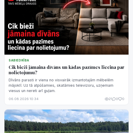
SABIEDRĪBA
Cik bieži jāmaina dīvāns un kādas pazīmes liecina par
nolietojumu?
Dīvāns parasti ir viena no visvairāk izmantotajām mēbelēm
mājoklī. Uz tā atpūšamies, skatāmies televizoru, uzņemam
viesus un nereti arī guļam.
06.08.2026 10:34
21
0
0