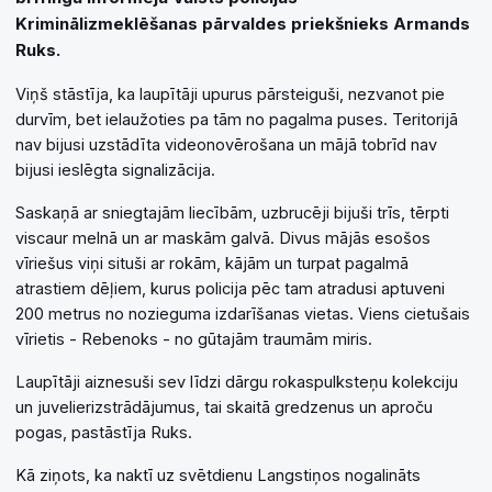
Kriminālizmeklēšanas pārvaldes priekšnieks Armands
Ruks.
Viņš stāstīja, ka laupītāji upurus pārsteiguši, nezvanot pie
durvīm, bet ielaužoties pa tām no pagalma puses. Teritorijā
nav bijusi uzstādīta videonovērošana un mājā tobrīd nav
bijusi ieslēgta signalizācija.
Saskaņā ar sniegtajām liecībām, uzbrucēji bijuši trīs, tērpti
viscaur melnā un ar maskām galvā. Divus mājās esošos
vīriešus viņi situši ar rokām, kājām un turpat pagalmā
atrastiem dēļiem, kurus policija pēc tam atradusi aptuveni
200 metrus no nozieguma izdarīšanas vietas. Viens cietušais
vīrietis - Rebenoks - no gūtajām traumām miris.
Laupītāji aiznesuši sev līdzi dārgu rokaspulksteņu kolekciju
un juvelierizstrādājumus, tai skaitā gredzenus un aproču
pogas, pastāstīja Ruks.
Kā ziņots, ka naktī uz svētdienu Langstiņos nogalināts