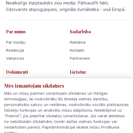
Neatkarīgs starptautisks ziņu medijs. Pārbaudīti fakti,
līdzsvarots atspoguļojums, oriģināla žurnālistika - visā Eiropā.
Par mums
Sadarbība
Par mediju
Reklāma
Redakcija
Kontakti
Vakances
Partneriem
Dokumenti
Lietotne
Lietošanas noteikumi
Mēs izmantojam sīkdatnes
Privātuma politika
Mēs un mūsu partneri izmantojam sīkdatnes un līdzīgas
Sīkdatnes
tehnoloģijas, lai nodrošinātu šīs tīmekļa vietnes darbību,
personalizētu saturu un reklāmas, nodrošinātu sociālo plašsaziņas
Rīcības kodekss
līdzekļu funkcijas un analizētu mūsu datplūsmu. Noklikšķinot uz
"Piekrist", jūs piekrītat sīkdatņu izmantošanai. Jūs varat atteikties
no nebūtiskām sīkdatnēm, tomēr dažas vietnes funkcijas var
nedarboties pareizi. Papildinformācijai skatiet mūsu Privātuma
politiku.