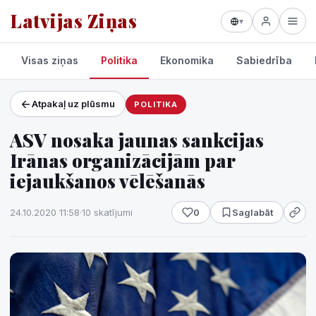
Latvijas Ziņas
▾
Visas ziņas
Politika
Ekonomika
Sabiedrība
Atpakaļ uz plūsmu
POLITIKA
Projekti un pakalpojumi
ASV nosaka jaunas sankcijas
Laikapstākļi
Irānas organizācijām par
iejaukšanos vēlēšanās
24.10.2020 11:58
·
10 skatījumi
0
Saglabāt