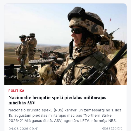
POLITIKA
Nacionālie bruņotie spēki piedalās militārajās
mācībās ASV
Nacionālo bruņoto spēku (NBS) karavīri un zemessargi no 1. līdz
15. augustam piedalās militārajās mācībās "Northern Strike
2026-2" Mičiganas štatā, ASV, aģentūru LETA informēja NBS.
04.08.2026 09:41
65
0
2