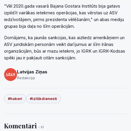
"Vēl 2020.gada vasarā Bajana Gostara Institūts bija gatavs
izpildīt vairākas ietekmes operācijas, kas vērstas uz ASV
iedzīvotājiem, pirms prezidenta vēlēšanām," un abas mediju
grupas bija daļa no šīm operācijām.
Domājams, ka jaunās sankcijas, kas aizliedz amerikāņiem un
ASV juridiskām personām veikt darījumus ar šīm Irānas
organizācijām, būs ar mazu ietekmi, jo IGRK un IGRK-Kodsas
spēki jau ir pakļauti citām sankcijām.
Latvijas Ziņas
Redakcija
#hakeri
#izlūkdienesti
Komentāri
· 0