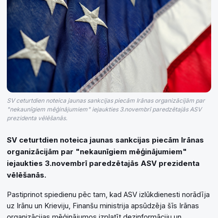
SV ceturtdien noteica jaunas sankcijas piecām Irānas organizācijām par
"nekaunīgiem mēģinājumiem" iejaukties 3.novembrī paredzētajās ASV
prezidenta vēlēšanās.
SV ceturtdien noteica jaunas sankcijas piecām Irānas
organizācijām par "nekaunīgiem mēģinājumiem"
iejaukties 3.novembrī paredzētajās ASV prezidenta
vēlēšanās.
Pastiprinot spiedienu pēc tam, kad ASV izlūkdienesti norādīja
uz Irānu un Krieviju, Finanšu ministrija apsūdzēja šīs Irānas
organizācijas mēģinājumos izplatīt dezinformāciju un