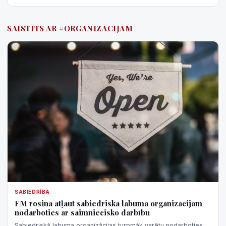
SAISTĪTS AR #ORGANIZĀCIJĀM
SABIEDRĪBA
FM rosina atļaut sabiedriskā labuma organizācijām
nodarboties ar saimniecisko darbību
Sabiedriskā labuma organizācijas turpmāk varētu nodarboties