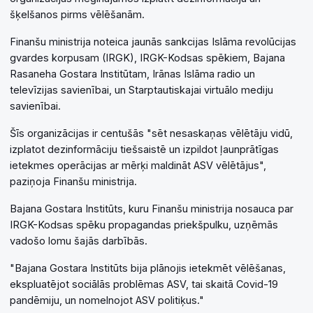
šķelšanos pirms vēlēšanām.
Finanšu ministrija noteica jaunās sankcijas Islāma revolūcijas
gvardes korpusam (IRGK), IRGK-Kodsas spēkiem, Bajana
Rasaneha Gostara Institūtam, Irānas Islāma radio un
televīzijas savienībai, un Starptautiskajai virtuālo mediju
savienībai.
Šīs organizācijas ir centušās "sēt nesaskaņas vēlētāju vidū,
izplatot dezinformāciju tiešsaistē un izpildot ļaunprātīgas
ietekmes operācijas ar mērķi maldināt ASV vēlētājus",
paziņoja Finanšu ministrija.
Bajana Gostara Institūts, kuru Finanšu ministrija nosauca par
IRGK-Kodsas spēku propagandas priekšpulku, uzņēmās
vadošo lomu šajās darbībās.
"Bajana Gostara Institūts bija plānojis ietekmēt vēlēšanas,
ekspluatējot sociālās problēmas ASV, tai skaitā Covid-19
pandēmiju, un nomelnojot ASV politiķus."