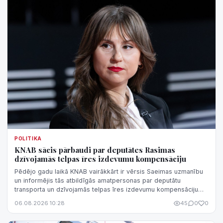
POLITIKA
KNAB sācis pārbaudi par deputātes Rasimas
dzīvojamās telpas īres izdevumu kompensāciju
Pēdējo gadu laikā KNAB vairākkārt ir vērsis Saeimas uzmanību
un informējis tās atbildīgās amatpersonas par deputātu
transporta un dzīvojamās telpas īres izdevumu kompensāciju
normatīvā regulējuma nepilnībām, kas rada iespēju
06.08.2026 10:28
45
0
0
kompensāciju sistēmu izmantot negodprātīgi.