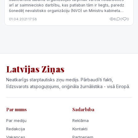
arī ar saimniecisko darbību, kas patlaban tām ir liegts, paredz
šonedēļ nevalstisko organizāciju (NVO) un Ministru kabineta
sadarbības memor...
01.04.2021 17:58
8
0
0
Latvijas Ziņas
Neatkarīgs starptautisks ziņu medijs. Pārbaudīti fakti,
līdzsvarots atspoguļojums, oriģināla žurnālistika - visā Eiropā.
Par mums
Sadarbība
Par mediju
Reklāma
Redakcija
Kontakti
Vakances
Partneriem