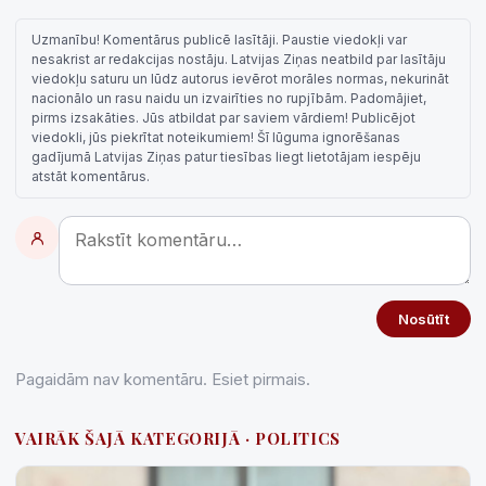
Uzmanību! Komentārus publicē lasītāji. Paustie viedokļi var
nesakrist ar redakcijas nostāju. Latvijas Ziņas neatbild par lasītāju
viedokļu saturu un lūdz autorus ievērot morāles normas, nekurināt
nacionālo un rasu naidu un izvairīties no rupjībām. Padomājiet,
pirms izsakāties. Jūs atbildat par saviem vārdiem! Publicējot
viedokli, jūs piekrītat noteikumiem! Šī lūguma ignorēšanas
gadījumā Latvijas Ziņas patur tiesības liegt lietotājam iespēju
atstāt komentārus.
Nosūtīt
Pagaidām nav komentāru. Esiet pirmais.
VAIRĀK ŠAJĀ KATEGORIJĀ · POLITICS