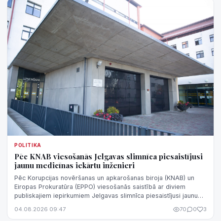
POLITIKA
Pēc KNAB viesošanās Jelgavas slimnīca piesaistījusi
jaunu medicīnas iekārtu inženieri
Pēc Korupcijas novēršanas un apkarošanas biroja (KNAB) un
Eiropas Prokuratūra (EPPO) viesošanās saistībā ar diviem
publiskajiem iepirkumiem Jelgavas slimnīca piesaistījusi jaunu
medicīnas iekārtu inže...
04.08.2026 09:47
70
0
3