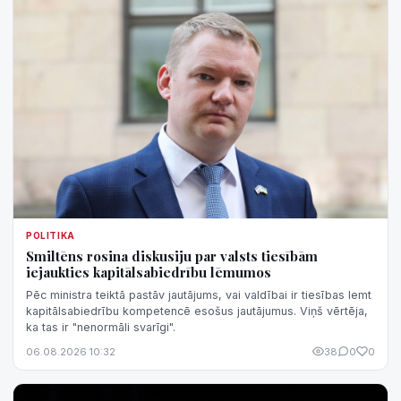
POLITIKA
Smiltēns rosina diskusiju par valsts tiesībām
iejaukties kapitālsabiedrību lēmumos
Pēc ministra teiktā pastāv jautājums, vai valdībai ir tiesības lemt
kapitālsabiedrību kompetencē esošus jautājumus. Viņš vērtēja,
ka tas ir "nenormāli svarīgi".
06.08.2026 10:32
38
0
0