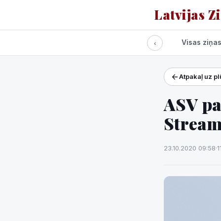
Latvijas Z
Visas ziņa
‹
Atpakaļ uz p
Projekti un pakalpoj
Laikapstākļi
ASV pa
Stream
23.10.2020 09:58
·
1