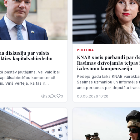
POLITIKA
a diskusiju par valsts
KNAB sācis pārbaudi par d
ukties kapitālsabiedrību
Rasimas dzīvojamās telpas 
izdevumu kompensāciju
tā pastāv jautājums, vai valdībai
Pēdējo gadu laikā KNAB vairākkārt
 kapitālsabiedrību kompetencē
Saeimas uzmanību un informējis t
. Viņš vērtēja, ka tas ir
amatpersonas par deputātu trans
i".
dzīvojamās telpas īres izdevumu
20
0
0
06.08.2026 10:28
normatīvā regulējuma nepilnībām
iespēju kompensāciju sistēmu iz
negodprātīgi.