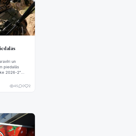
iedalās
ravīri un
am piedalās
rike 2026-2"
ETA informēja
45
0
2