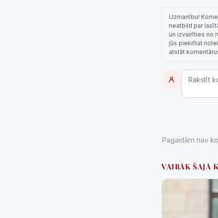
Uzmanību! Komentā
neatbild par lasī
un izvairīties no
jūs piekrītat not
atstāt komentāru
Pagaidām nav kom
VAIRĀK ŠAJĀ 