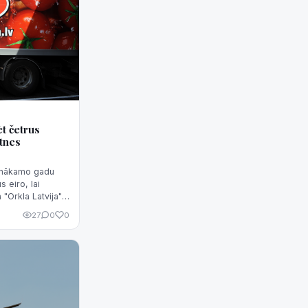
ēt četrus
otnes
" nākamo gadu
s eiro, lai
a "Orkla Latvija"
kša.
27
0
0