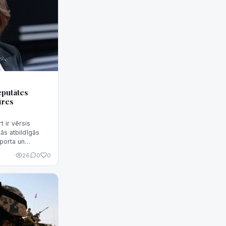
eputātes
īres
 ir vērsis
ās atbildīgās
porta un
 kompensāciju
26
0
0
, kas rada
mantot