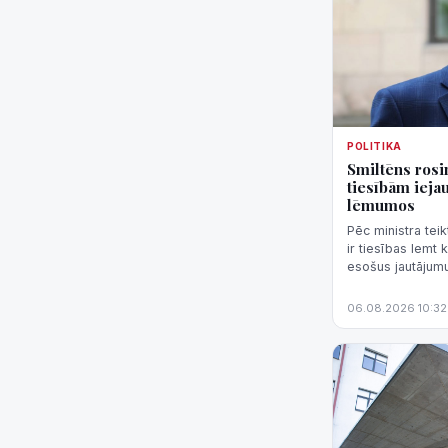
POLITIKA
Smiltēns rosin
tiesībām ieja
lēmumos
Pēc ministra teik
ir tiesības lemt
esošus jautājumus
"nenormāli svarīg
06.08.2026 10:32