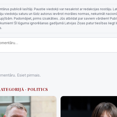
rus publicē lasītāji. Paustie viedokļi var nesakrist ar redakcijas nostāju. La
tāju viedokļu saturu un lūdz autorus ievērot morāles normas, nekurināt nacion
 rupjībām. Padomājiet, pirms izsakāties. Jūs atbildat par saviem vārdiem! Publi
eikumiem! Šī lūguma ignorēšanas gadījumā Latvijas Ziņas patur tiesības liegt 
s.
entāru. Esiet pirmais.
KATEGORIJĀ · POLITICS