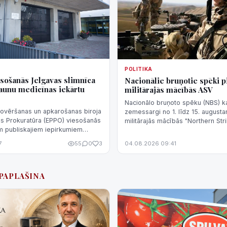
POLITIKA
sošanās Jelgavas slimnīca
Nacionālie bruņotie spēki p
 jaunu medicīnas iekārtu
militārajās mācībās ASV
Nacionālo bruņoto spēku (NBS) ka
novēršanas un apkarošanas biroja
zemessargi no 1. līdz 15. august
as Prokuratūra (EPPO) viesošanās
militārajās mācībās "Northern St
em publiskajiem iepirkumiem
Mičiganas štatā, ASV, aģentūru L
a piesaistījusi jaunu medicīnas
NBS.
7
55
0
3
04.08.2026 09:41
#PAPLAŠINA