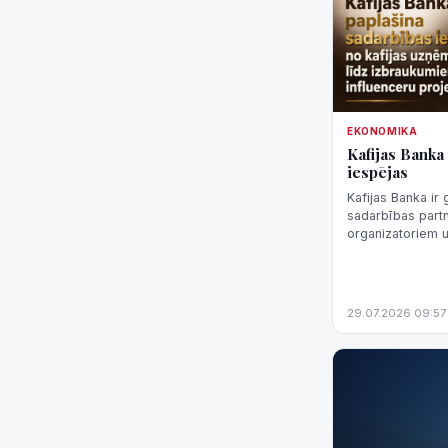
EKONOMIKA
Kafijas Banka
iespējas
Kafijas Banka ir 
sadarbības par
organizatoriem u
Piedāvājums neap
piegādi — uzņēm
29.07.2026 09:57