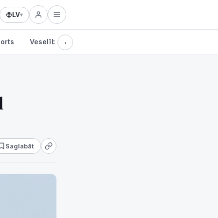
LV
▾
orts
Veselība
Kultūra
Tehnoloģijas
›
d
Saglabāt