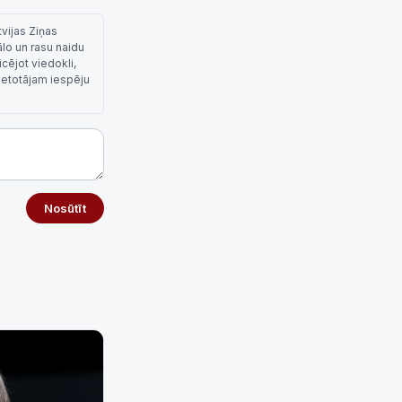
tvijas Ziņas
ālo un rasu naidu
cējot viedokli,
lietotājam iespēju
Nosūtīt