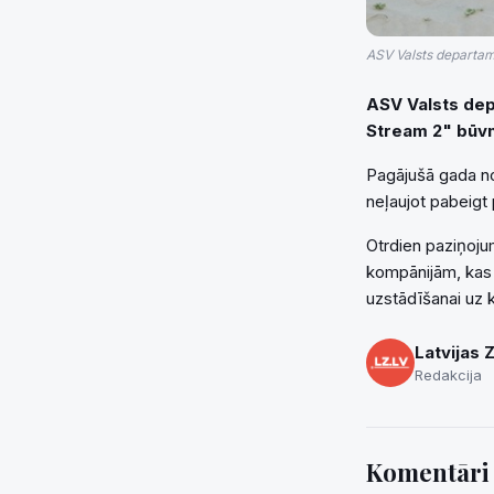
ASV Valsts departame
ASV Valsts dep
Stream 2" būvn
Pagājušā gada no
neļaujot pabeigt
Otrdien paziņoju
kompānijām, kas 
uzstādīšanai uz 
Latvijas 
Redakcija
Komentār