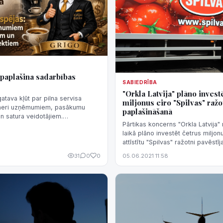
 paplašina sadarbības
SABIEDRĪBA
"Orkla Latvija" plāno invest
gatava kļūt par pilna servisa
miljonus eiro "Spilvas" raž
tneri uzņēmumiem, pasākumu
paplašināšanā
n satura veidotājiem.
Pārtikas koncerns "Orkla Latvija
robežojas tikai ar kafijas
laikā plāno investēt četrus miljonu
ums nodrošina ka...
attīstītu "Spilvas" ražotni pavēstīj
komunikācijas direktore Lineta Mi
31
0
0
05.06.2021 11:58