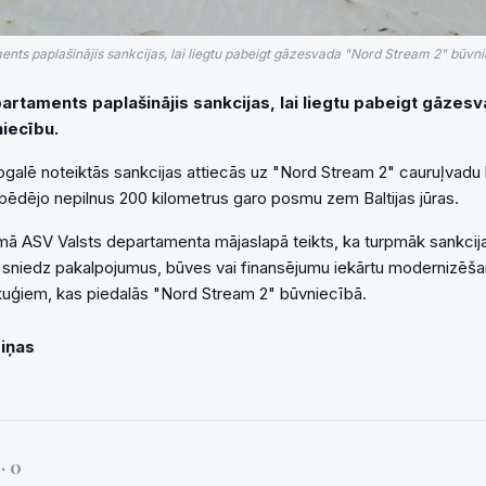
nts paplašinājis sankcijas, lai liegtu pabeigt gāzesvada "Nord Stream 2" būvni
artaments paplašinājis sankcijas, lai liegtu pabeigt gāzes
iecību.
galē noteiktās sankcijas attiecās uz "Nord Stream 2" cauruļvadu 
 pēdējo nepilnus 200 kilometrus garo posmu zem Baltijas jūras.
mā ASV Valsts departamenta mājaslapā teikts, ka turpmāk sankcij
sniedz pakalpojumus, būves vai finansējumu iekārtu modernizēšan
kuģiem, kas piedalās "Nord Stream 2" būvniecībā.
Ziņas
i
· 0