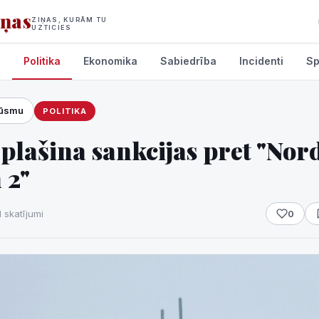
iņas
ZIŅAS, KURĀM TU
UZTICIES
s
Politika
Ekonomika
Sabiedrība
Incidenti
Sp
lūsmu
POLITIKA
umi
plašina sankcijas pret "Nor
 2"
1 skatījumi
0