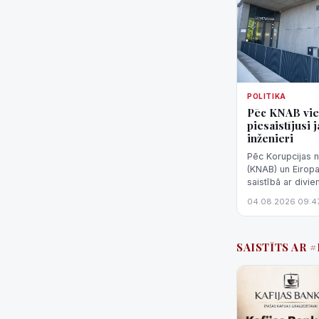
POLITIKA
Pēc KNAB vie
piesaistījusi
inženieri
Pēc Korupcijas 
(KNAB) un Eirop
saistībā ar divi
Jelgavas slimnīc
04.08.2026 09:4
iekārtu inže...
SAISTĪTS AR 