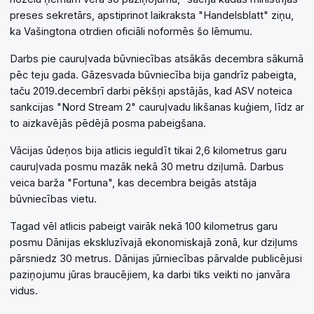
preses sekretārs, apstiprinot laikraksta "Handelsblatt" ziņu,
ka Vašingtona otrdien oficiāli noformēs šo lēmumu.
Darbs pie cauruļvada būvniecības atsākās decembra sākumā
pēc teju gada. Gāzesvada būvniecība bija gandrīz pabeigta,
taču 2019.decembrī darbi pēkšņi apstājās, kad ASV noteica
sankcijas "Nord Stream 2" cauruļvadu likšanas kuģiem, līdz ar
to aizkavējās pēdējā posma pabeigšana.
Vācijas ūdeņos bija atlicis ieguldīt tikai 2,6 kilometrus garu
cauruļvada posmu mazāk nekā 30 metru dziļumā. Darbus
veica barža "Fortuna", kas decembra beigās atstāja
būvniecības vietu.
Tagad vēl atlicis pabeigt vairāk nekā 100 kilometrus garu
posmu Dānijas ekskluzīvajā ekonomiskajā zonā, kur dziļums
pārsniedz 30 metrus. Dānijas jūrniecības pārvalde publicējusi
paziņojumu jūras braucējiem, ka darbi tiks veikti no janvāra
vidus.