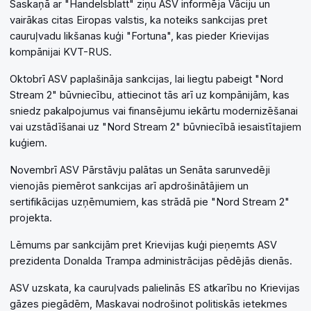
Saskaņā ar "Handelsblatt" ziņu ASV informēja Vāciju un
vairākas citas Eiropas valstis, ka noteiks sankcijas pret
cauruļvadu likšanas kuģi "Fortuna", kas pieder Krievijas
kompānijai KVT-RUS.
Oktobrī ASV paplašināja sankcijas, lai liegtu pabeigt "Nord
Stream 2" būvniecību, attiecinot tās arī uz kompānijām, kas
sniedz pakalpojumus vai finansējumu iekārtu modernizēšanai
vai uzstādīšanai uz "Nord Stream 2" būvniecībā iesaistītajiem
kuģiem.
Novembrī ASV Pārstāvju palātas un Senāta sarunvedēji
vienojās piemērot sankcijas arī apdrošinātājiem un
sertifikācijas uzņēmumiem, kas strādā pie "Nord Stream 2"
projekta.
Lēmums par sankcijām pret Krievijas kuģi pieņemts ASV
prezidenta Donalda Trampa administrācijas pēdējās dienās.
ASV uzskata, ka cauruļvads palielinās ES atkarību no Krievijas
gāzes piegādēm, Maskavai nodrošinot politiskās ietekmes