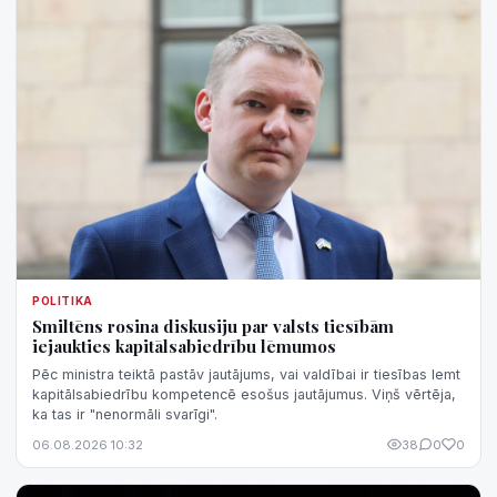
POLITIKA
Smiltēns rosina diskusiju par valsts tiesībām
iejaukties kapitālsabiedrību lēmumos
Pēc ministra teiktā pastāv jautājums, vai valdībai ir tiesības lemt
kapitālsabiedrību kompetencē esošus jautājumus. Viņš vērtēja,
ka tas ir "nenormāli svarīgi".
06.08.2026 10:32
38
0
0