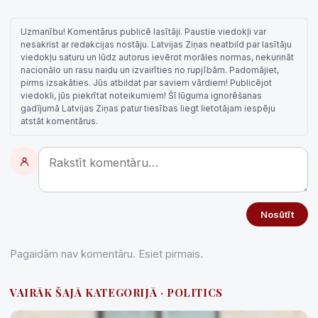
Uzmanību! Komentārus publicē lasītāji. Paustie viedokļi var
nesakrist ar redakcijas nostāju. Latvijas Ziņas neatbild par lasītāju
viedokļu saturu un lūdz autorus ievērot morāles normas, nekurināt
nacionālo un rasu naidu un izvairīties no rupjībām. Padomājiet,
pirms izsakāties. Jūs atbildat par saviem vārdiem! Publicējot
viedokli, jūs piekrītat noteikumiem! Šī lūguma ignorēšanas
gadījumā Latvijas Ziņas patur tiesības liegt lietotājam iespēju
atstāt komentārus.
Nosūtīt
Pagaidām nav komentāru. Esiet pirmais.
VAIRĀK ŠAJĀ KATEGORIJĀ · POLITICS