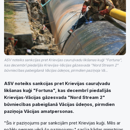
ASV noteiks sankcijas pret Krievijas cauruļvadu likšanas kuģi "Fortuna",
kas decembrī piedalījās Krievijas-Vācijas gāzesvada "Nord Stream 2"
būvniecības pabeigšanā Vācijas ūdeņos, pirmdien paziņoja Vā...
ASV noteiks sankcijas pret Krievijas cauruļvadu
likšanas kuģi "Fortuna", kas decembrī piedalījās
Krievijas-Vācijas gāzesvada "Nord Stream 2"
būvniecības pabeigšanā Vācijas ūdeņos, pirmdien
paziņoja Vācijas amatpersonas.
"Šis ir paziņojums par sankcijām pret Krievijas kuģi. Mēs ar
nožēlu ņemam vērā šo paziņojumu," sacīja kādas ministrijas