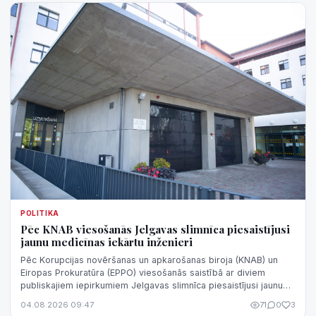
POLITIKA
Pēc KNAB viesošanās Jelgavas slimnīca piesaistījusi
jaunu medicīnas iekārtu inženieri
Pēc Korupcijas novēršanas un apkarošanas biroja (KNAB) un
Eiropas Prokuratūra (EPPO) viesošanās saistībā ar diviem
publiskajiem iepirkumiem Jelgavas slimnīca piesaistījusi jaunu
medicīnas iekārtu inže...
04.08.2026 09:47
71
0
3