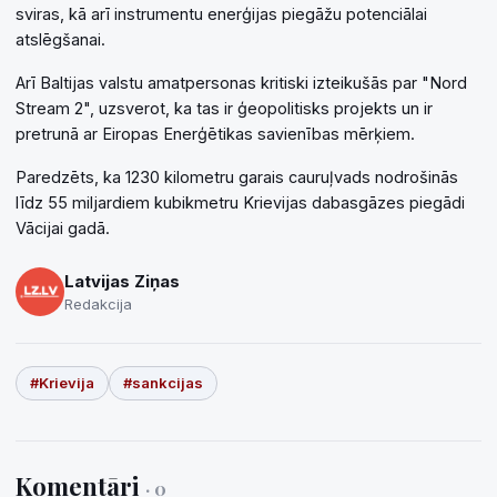
sviras, kā arī instrumentu enerģijas piegāžu potenciālai
atslēgšanai.
Arī Baltijas valstu amatpersonas kritiski izteikušās par "Nord
Stream 2", uzsverot, ka tas ir ģeopolitisks projekts un ir
pretrunā ar Eiropas Enerģētikas savienības mērķiem.
Paredzēts, ka 1230 kilometru garais cauruļvads nodrošinās
līdz 55 miljardiem kubikmetru Krievijas dabasgāzes piegādi
Vācijai gadā.
Latvijas Ziņas
Redakcija
#Krievija
#sankcijas
Komentāri
· 0