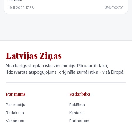
19.11.2020 17:58
6
0
0
Latvijas Ziņas
Neatkarīgs starptautisks ziņu medijs. Pārbaudīti fakti,
līdzsvarots atspoguļojums, oriģināla žurnālistika - visā Eiropā.
Par mums
Sadarbība
Par mediju
Reklāma
Redakcija
Kontakti
Vakances
Partneriem