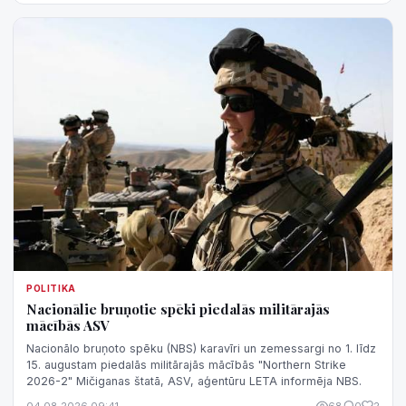
POLITIKA
Nacionālie bruņotie spēki piedalās militārajās
mācībās ASV
Nacionālo bruņoto spēku (NBS) karavīri un zemessargi no 1. līdz
15. augustam piedalās militārajās mācībās "Northern Strike
2026-2" Mičiganas štatā, ASV, aģentūru LETA informēja NBS.
04.08.2026 09:41
68
0
2