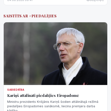
SAISTĪTS AR #PIEDALĪJIES
SABIEDRĪBA
Kariņš attālināti piedalījies Eiropadomē
Ministru prezidents Krišjānis Kariņš šodien attālinātajā režīmā
piedalījies Eiropadomes sanāksmē, liecina premjera darba
kārtība.