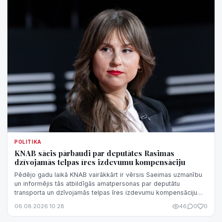
POLITIKA
KNAB sācis pārbaudi par deputātes Rasimas
dzīvojamās telpas īres izdevumu kompensāciju
Pēdējo gadu laikā KNAB vairākkārt ir vērsis Saeimas uzmanību
un informējis tās atbildīgās amatpersonas par deputātu
transporta un dzīvojamās telpas īres izdevumu kompensāciju
normatīvā regulējuma nepilnībām, kas rada iespēju
06.08.2026 10:28
46
0
0
kompensāciju sistēmu izmantot negodprātīgi.