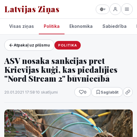
Latvijas Ziņas
▾
Visas ziņas
Politika
Ekonomika
Sabiedrība
Atpakaļ uz plūsmu
POLITIKA
Projekti un pakalpojumi
ASV nosaka sankcijas pret
Laikapstākļi
Krievijas kuģi, kas piedalījies
"Nord Stream 2" būvniecībā
20.01.2021 17:58
·
10 skatījumi
0
Saglabāt