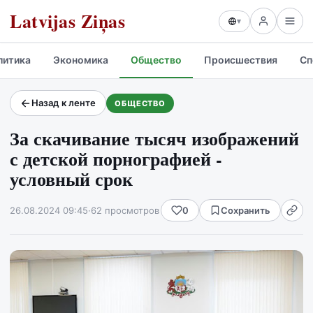
Latvijas Ziņas
▾
литика
Экономика
Общество
Происшествия
Сп
Назад к ленте
ОБЩЕСТВО
Проекты и сервисы
За скачивание тысяч изображений
Прогноз погоды
с детской порнографией -
условный срок
26.08.2024 09:45
·
62 просмотров
0
Сохранить