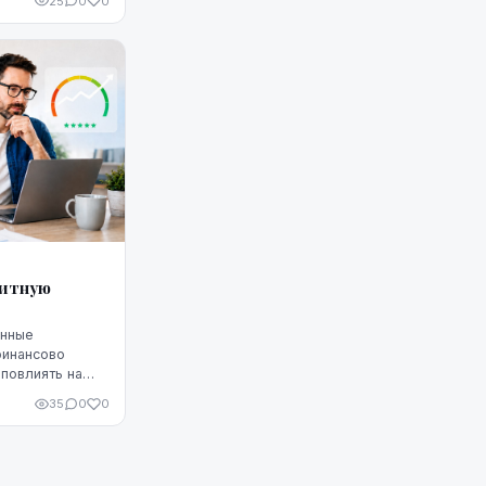
25
0
0
дитную
енные
финансово
повлиять на
Однако
35
0
0
 что ситуацию
едитную
чшить, но для
улярное