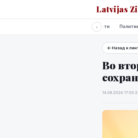
Latvijas Z
Все новости
Полити
‹
Назад к лен
Проекты и сервисы
Прогноз погоды
Во вто
сохран
14.08.2024 17:00
·
2