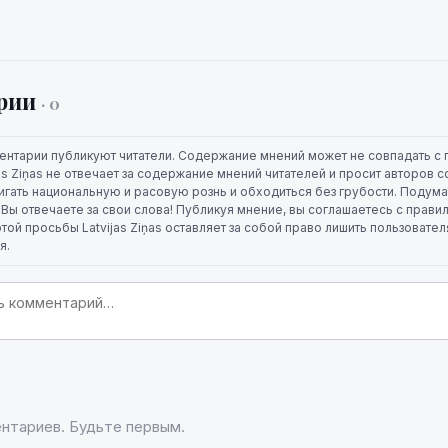
рии
· 0
ентарии публикуют читатели. Содержание мнений может не совпадать с 
jas Ziņas не отвечает за содержание мнений читателей и просит авторов
игать национальную и расовую рознь и обходиться без грубости. Подума
. Вы отвечаете за свои слова! Публикуя мнение, вы соглашаетесь с прави
той просьбы Latvijas Ziņas оставляет за собой право лишить пользовате
я.
нтариев. Будьте первым.