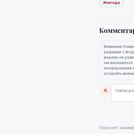
#погода
Коммента
Внимание! Комм
редакции. Latvi
морали, не разж
как высказаться
игнорирования э
оставлять мнени
Пока нет комме