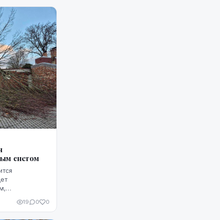
родуманные
я
рым снегом
ится
дет
м,
р окружающей
19
0
0
и.