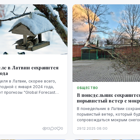
выполнение обязательств и п
действия.
еле в Латвии сохранится
ода
еля в Латвии, скорее всего,
лодной с января 2024 года,
ОБЩЕСТВО
т прогнозы "Global Forecast
В понедельник сохранитс
порывистый ветер с мок
В понедельник в Латвии сохран
порывистый ветер, который бу
сопровождаться мокрым снего
прогнозирует Латвийский цент
13
0
0
29.12.2025 08:00
среды, геологии и метеорологи