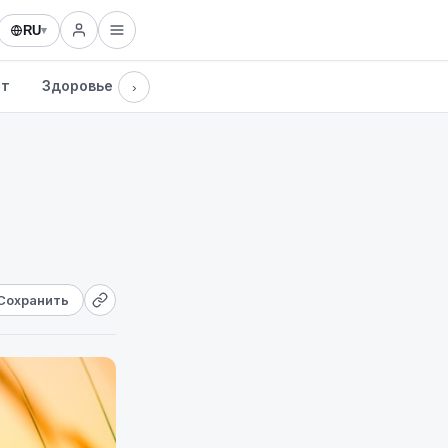
RU
▾
рт
Здоровье
Культура
Технологии
›
Сохранить