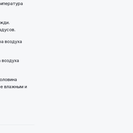
емпература
ожди.
адусов.
ра воздуха
 воздуха
половина
ее влажным и