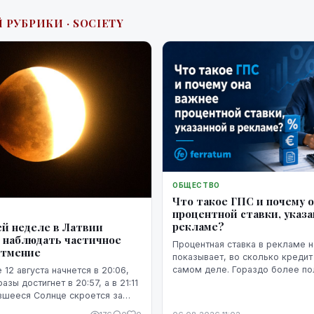
 РУБРИКИ · SOCIETY
ОБЩЕСТВО
Что такое ГПС и почему 
процентной ставки, указа
рекламе?
й неделе в Латвии
 наблюдать частичное
Процентная ставка в рекламе н
атмение
показывает, во сколько кредит
самом деле. Гораздо более п
 12 августа начнется в 20:06,
представление о расходах даё
зы достигнет в 20:57, а в 21:11
годовая процентная ставка.
вшееся Солнце скроется за