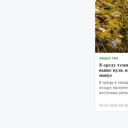
ОБЩЕСТВО
В среду тем
выше нуля, н
минус
В среду в запад
воздух прогреет
восточных реги
мороз, прогноз
05.02.2025 08:4