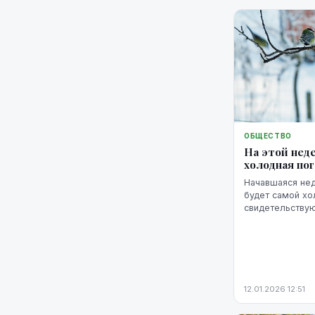
ОБЩЕСТВО
На этой нед
холодная пог
Начавшаяся нед
будет самой хо
свидетельствую
System".
12.01.2026 12:51