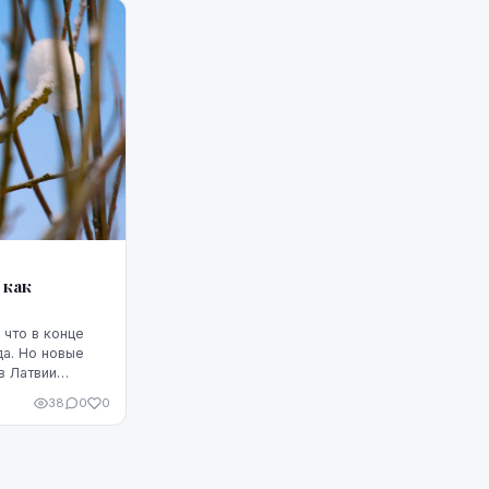
 как
 что в конце
да. Но новые
в Латвии
38
0
0