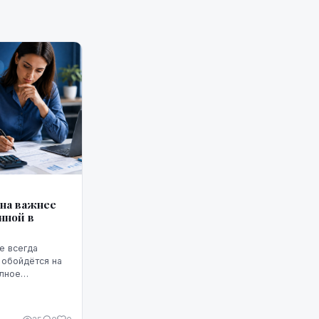
она важнее
нной в
е всегда
 обойдётся на
олное
т ГПС —