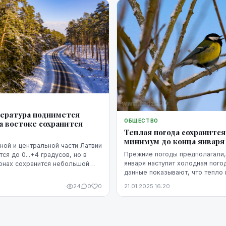
пература поднимется
ОБЩЕСТВО
а востоке сохранится
Теплая погода сохранится
минимум до конца января
ной и центральной части Латвии
Прежние погоды предполагали,
ся до 0...+4 градусов, но в
января наступит холодная пого
онах сохранится небольшой
данные показывают, что тепло 
ируют синоптики.
сохранится.
5
24
0
0
21.01.2025 16:20