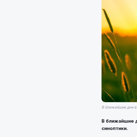
В ближайшие дни в 
В ближайшие д
синоптики.