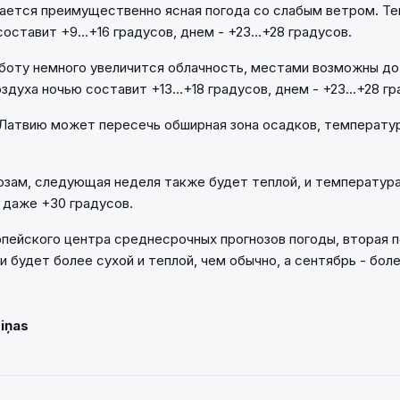
ается преимущественно ясная погода со слабым ветром. Т
оставит +9...+16 градусов, днем - +23...+28 градусов.
бботу немного увеличится облачность, местами возможны д
духа ночью составит +13...+18 градусов, днем - +23...+28 гр
Латвию может пересечь обширная зона осадков, температу
озам, следующая неделя также будет теплой, и температура
даже +30 градусов.
пейского центра среднесрочных прогнозов погоды, вторая 
и будет более сухой и теплой, чем обычно, а сентябрь - бол
Ziņas