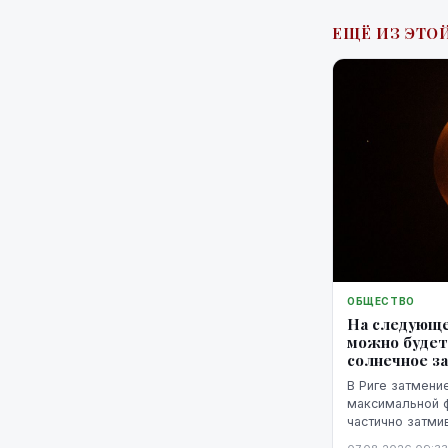
ЕЩЁ ИЗ ЭТОЙ
ОБЩЕСТВО
На следующе
можно будет
солнечное з
В Риге затмение
максимальной фа
частично затми
горизонтом.