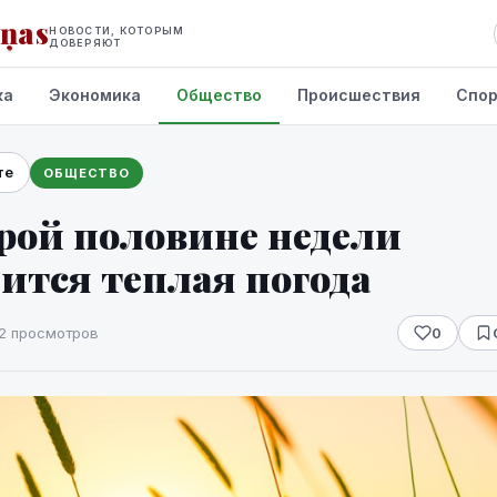
iņas
НОВОСТИ, КОТОРЫМ
ДОВЕРЯЮТ
ка
Экономика
Общество
Происшествия
Спо
те
ОБЩЕСТВО
рой половине недели
ится теплая погода
2 просмотров
0