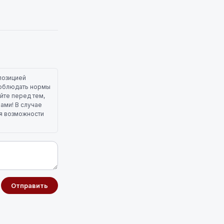
позицией
 соблюдать нормы
йте перед тем,
лами! В случае
ля возможности
Отправить