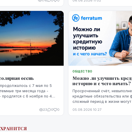
176
0
0
06.08.2026 11:02
ОБЩЕСТВО
солярная осень
Можно ли улучшить кре
историю и с чего начать?
продолжалось с 7 мая по 5
 темные три месяца года -
Просроченный счёт, невыполн
- продлятся с 6 ноября по 4
кредитные обязательства или 
сложный период в жизни могут 
кредитную историю человека. 
23
0
0
05.08.2026 10:27
негативная запись не означает,
уже невозможно изменить. Кр
историю можно постепенно улу
ОХРАНИТСЯ
этого потребуются время, рег