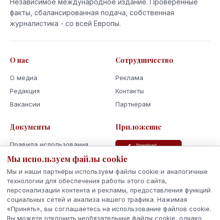
Независимое международное издание. Проверенные
факты, сбалансированная подача, собственная
журналистика - со всей Европы.
О нас
Сотрудничество
О медиа
Реклама
Редакция
Контакты
Вакансии
Партнёрам
Документы
Приложение
Правила использования
Мы используем файлы cookie
Политика
конфиденциальности
Мы и наши партнёры используем файлы cookie и аналогичные
Использование cookie
технологии для обеспечения работы этого сайта,
персонализации контента и рекламы, предоставления функций
Кодекс поведения и этики
социальных сетей и анализа нашего трафика. Нажимая
«Принять», вы соглашаетесь на использование файлов cookie.
Вы можете отклонить необязательные файлы cookie, однако