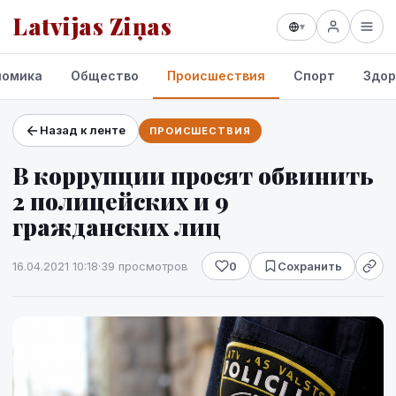
Latvijas Ziņas
▾
номика
Общество
Происшествия
Спорт
Здор
Назад к ленте
ПРОИСШЕСТВИЯ
Проекты и сервисы
В коррупции просят обвинить
Прогноз погоды
2 полицейских и 9
гражданских лиц
16.04.2021 10:18
·
39 просмотров
0
Сохранить