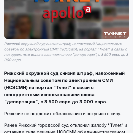
Рижский окружной суд снизил штраф, наложенный Национальным
советом по электронным СМИ (НСЭСМИ) на портал "Tvnet" в связи с
некорректным использованием слова "депортация", с 8 500 евро до 3
000 евро.
Рижский окружной суд снизил штраф, наложенный
Национальным советом по электронным СМИ
(НСЭСМИ) на портал "Tvnet" в связи с
некорректным использованием слова
"депортация", с 8 500 евро до 3 000 евро.
Решение не подлежит обжалованию и вступило в силу.
Ранее Рижский городской суд отклонил жалобу "Tvnet" и
оставил в силе решение НСЭСМИ об административном