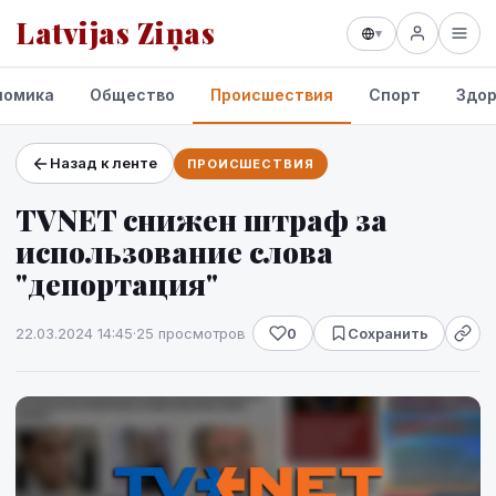
Latvijas Ziņas
▾
номика
Общество
Происшествия
Спорт
Здор
Назад к ленте
ПРОИСШЕСТВИЯ
Проекты и сервисы
TVNET снижен штраф за
Прогноз погоды
использование слова
"депортация"
22.03.2024 14:45
·
25 просмотров
0
Сохранить