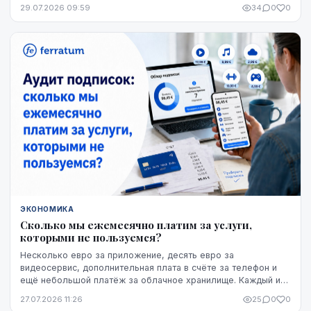
кофе — компания предоставляет кофемашины,...
29.07.2026 09:59
34
0
0
ЭКОНОМИКА
Сколько мы ежемесячно платим за услуги,
которыми не пользуемся?
Несколько евро за приложение, десять евро за
видеосервис, дополнительная плата в счёте за телефон и
ещё небольшой платёж за облачное хранилище. Каждый из
этих расходов по отдельности может казаться не...
27.07.2026 11:26
25
0
0