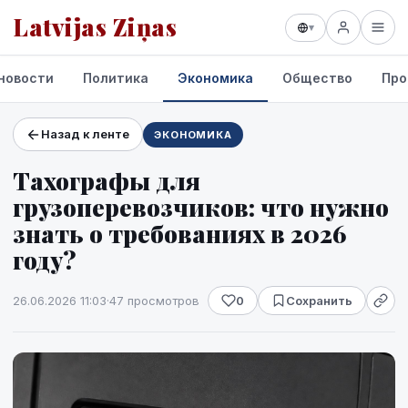
Latvijas Ziņas
▾
новости
Политика
Экономика
Общество
Про
Назад к ленте
ЭКОНОМИКА
Проекты и сервисы
Тахографы для
Прогноз погоды
грузоперевозчиков: что нужно
знать о требованиях в 2026
году?
26.06.2026 11:03
·
47 просмотров
0
Сохранить