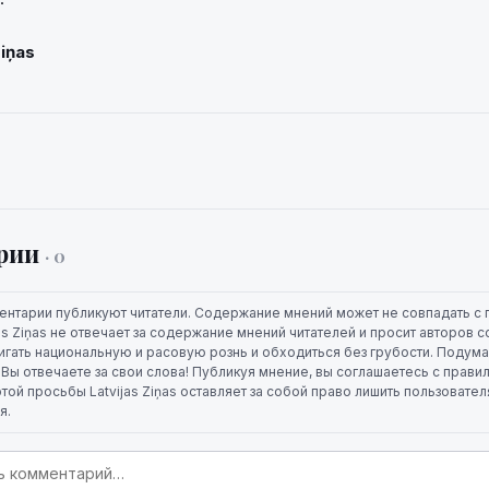
Ziņas
рии
· 0
ентарии публикуют читатели. Содержание мнений может не совпадать с 
jas Ziņas не отвечает за содержание мнений читателей и просит авторов
игать национальную и расовую рознь и обходиться без грубости. Подума
. Вы отвечаете за свои слова! Публикуя мнение, вы соглашаетесь с прави
той просьбы Latvijas Ziņas оставляет за собой право лишить пользовате
я.