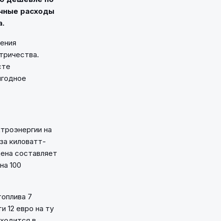
ечные расходы
а.
ления
тричества.
сте
ыгодное
троэнергии на
за киловатт-
 цена составляет
на 100
топлива 7
и 12 евро на ту
бходится в