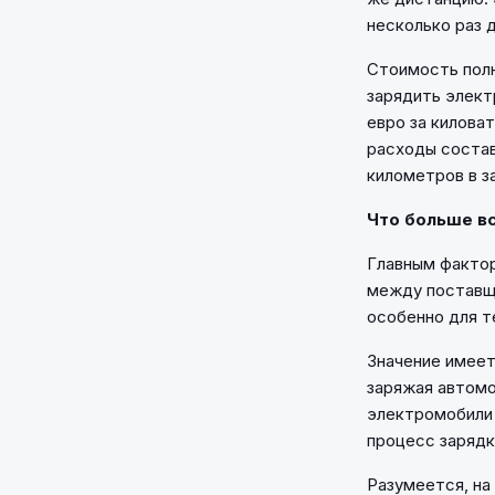
несколько раз 
Стоимость полн
зарядить элект
евро за киловат
расходы состав
километров в з
Что больше вс
Главным фактор
между поставщ
особенно для т
Значение имеет
заряжая автомо
электромобили 
процесс зарядк
Разумеется, на