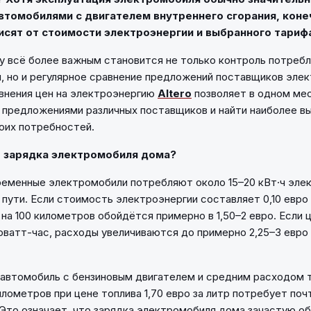
втомобилями с двигателем внутреннего сгорания, кон
исят от стоимости электроэнергии и выбранного тариф
 всё более важным становится не только контроль потреб
, но и регулярное сравнение предложений поставщиков элек
внения цен на электроэнергию
Altero
позволяет в одном ме
 предложениями различных поставщиков и найти наиболее в
оих потребностей.
т зарядка электромобиля дома?
еменные электромобили потребляют около 15–20 кВт·ч элек
 пути. Если стоимость электроэнергии составляет 0,10 евро 
 на 100 километров обойдётся примерно в 1,50–2 евро. Если
ловатт-час, расходы увеличиваются до примерно 2,25–3 евро 
 автомобиль с бензиновым двигателем и средним расходом 
илометров при цене топлива 1,70 евро за литр потребует почт
Это означает, что зарядка электромобиля дома зачастую о