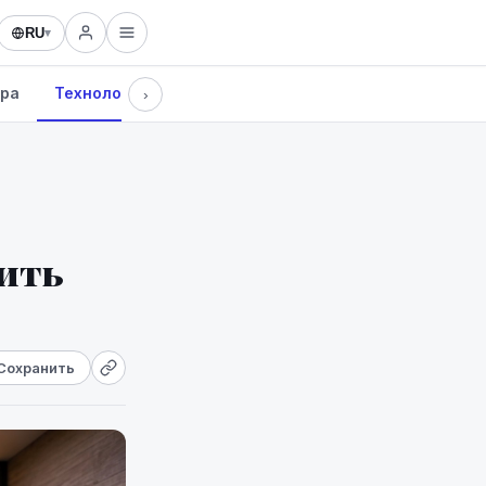
RU
▾
ура
Технологии
›
зить
Сохранить