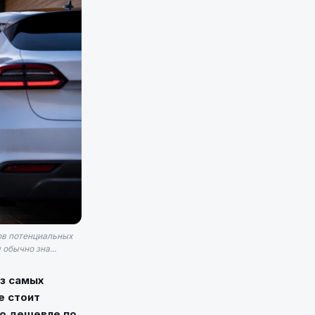
ов потенциальных
обычно зна...
из самых
е стоит
но дешевле по