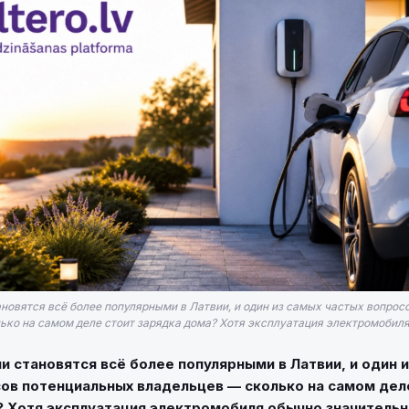
новятся всё более популярными в Латвии, и один из самых частых вопрос
ко на самом деле стоит зарядка дома? Хотя эксплуатация электромобиля 
 становятся всё более популярными в Латвии, и один 
ов потенциальных владельцев — сколько на самом дел
? Хотя эксплуатация электромобиля обычно значитель