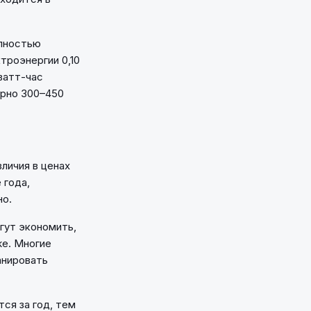
олностью
троэнергии 0,10
оватт-час
ерно 300–450
личия в ценах
 года,
но.
гут экономить,
же. Многие
анировать
ся за год, тем