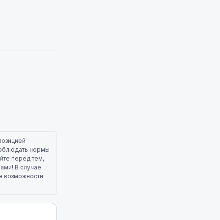
позицией
 соблюдать нормы
йте перед тем,
лами! В случае
ля возможности