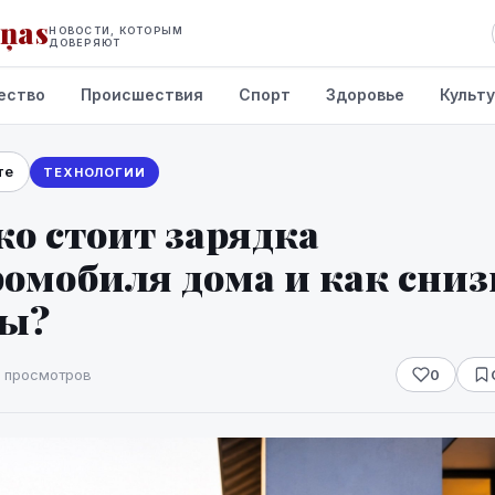
iņas
НОВОСТИ, КОТОРЫМ
ДОВЕРЯЮТ
ество
Происшествия
Спорт
Здоровье
Культ
те
ТЕХНОЛОГИИ
о стоит зарядка
ромобиля дома и как сни
ды?
 просмотров
0