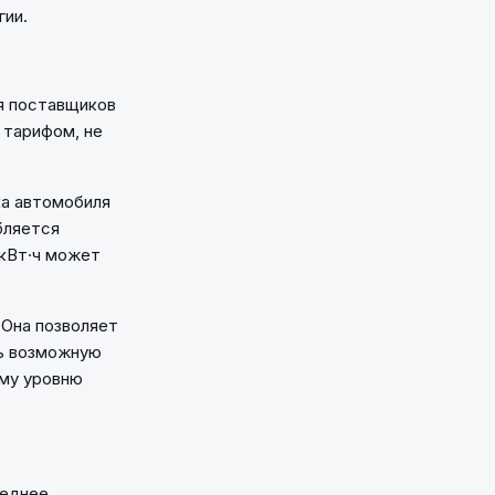
гии.
я поставщиков
 тарифом, не
ка автомобиля
бляется
 кВт·ч может
. Она позволяет
ть возможную
ому уровню
реднее