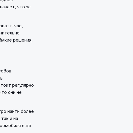
начает, что за
оватт-час,
лнительно
ёмкие решения,
собов
ть
тоит регулярно
что они не
тро найти более
так и на
тромобиля ещё