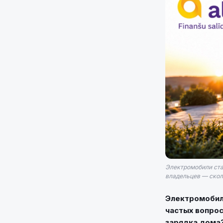
Электромобили ста
владельцев — сколь
Электромобили
частых вопрос
зарядка дома