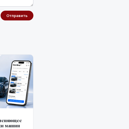
Отправить
 меняющее
жи машин