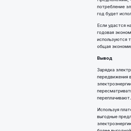
потребление эл
год будет испо
Если удастся н
годовая эконом
используются т
общая экономи
Вывод
Зарядка электр
передвижения в
электроэнергии
пересматривать
переплачивают.
Используя плат
выгодные предл
электроэнергию
более выгодной