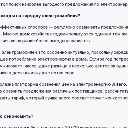
тся поиск наиболее выгодного предложения по электроэнер
асходы на зарядку электромобиля?
эффективных способов — регулярно сравнивать предложени
. Многие домохозяйства годами пользуются одним и тем же
ились ли на рынке более выгодные варианты.
 электромобилей это особенно актуально, поскольку заряд
щее потребление электроэнергии в доме. Если за год потре
ч киловатт-часов, даже разница в несколько центов за один
мию в десятки или даже сотни евро.
олезна платформа сравнения цен на электроэнергию
Altero
о сравнить предложения различных поставщиков, рассчита
рать тариф, который лучше всего соответствует конкретн
о сэкономить?
то электромобиль проезжает 20 000 километров в год, а с