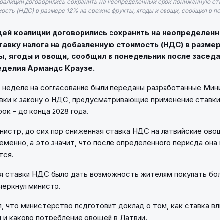
оалиции договорились сохранить на неопределенный срок пониженную ста
сть (НДС) в размере 12% на свежие фрукты, ягоды и овощи, сообщил в по
щей коалиции договорились сохранить на неопределенн
авку налога на добавленную стоимость (НДС) в размер
, ягоды и овощи, сообщил в понедельник после заседа
еделия Армандс Краузе.
 неделе на согласование были переданы разработанные Ми
вки к закону о НДС, предусматривающие применение ставки
ок - до конца 2028 года.
нистр, до сих пор сниженная ставка НДС на латвийские ово
еменно, а это значит, что после определенного периода она 
тся.
я ставки НДС было дать возможность жителям покупать бо
черкнул министр.
, что министерство подготовит доклад о том, как ставка вл
 и каково потребление овощей в Латвии.