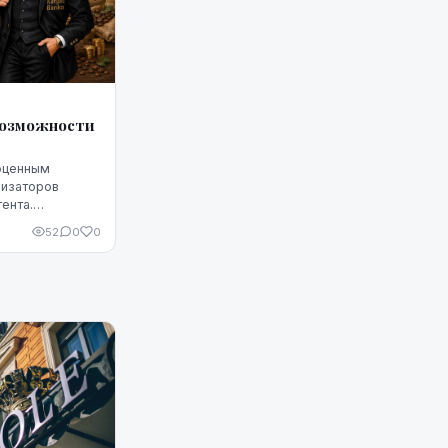
 возможности
ноценным
низаторов
ента.
я только
52
0
0
едоставляет