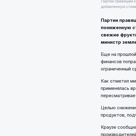
Партии правящей к
добавленную стоимо
Партии правя
пониженную ст
свежие фрукты
министр земл
Еще на прошлой
финансов попра
ограниченный ср
Как отметил ми
применялась вр
пересматривае
Целью снижени
продуктов, под
Краузе сообщил
производителей