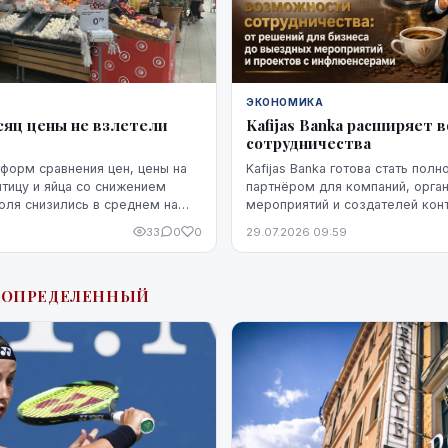
ЭКОНОМИКА
сяц цены не взлетели
Kafijas Banka расширяет
сотрудничества
форм сравнения цен, цены на
Kafijas Banka готова стать пол
птицу и яйца со снижением
партнёром для компаний, орга
юля снизились в среднем на
мероприятий и создателей конт
нию с июнем. Более того, это
Предложение не ограничиваетс
33
0
0
29.07.2026 09:59
лось устойчивым, по крайней
поставкой кофе — компания пр
 момент - до начала августа.
кофемашины,...
ЕОПРЕДЕЛЕННЫЙ