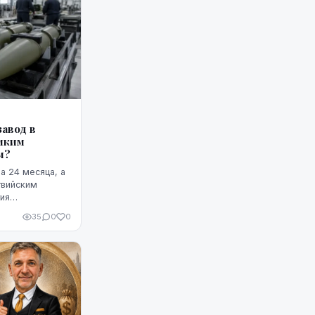
авод в
омким
м?
а 24 месяца, а
твийским
тия
ийся на
35
0
0
Однако публично
и владелец
завода.
ь необходимого
а и на чем