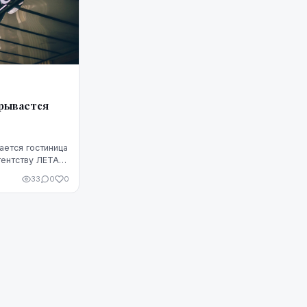
крывается
а
ется гостиница
гентству ЛЕТА
отдела группы
33
0
0
дит "Met...