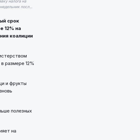
вку налога на
недельник посл...
ый срок
е 12% на
ния коалиции
нистерством
 в размере 12%
щи и фрукты
вновь
льше полезных
ияет на