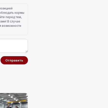
позицией
 соблюдать нормы
йте перед тем,
лами! В случае
ля возможности
Отправить