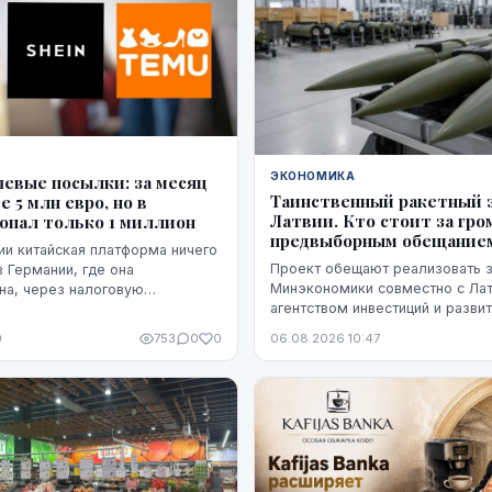
ЭКОНОМИКА
шевые посылки: за месяц
Таинственный ракетный з
е 5 млн евро, но в
Латвии. Кто стоит за гр
опал только 1 миллион
предвыборным обещание
и китайская платформа ничего
Проект обещают реализовать з
 в Германии, где она
Минэкономики совместно с Ла
на, через налоговую
агентством инвестиций и разви
раз в месяц нам перечисляют
характеризует его как находящ
портную пошлину китайская
0
753
0
0
06.08.2026 10:47
"высокой стадии готовности". 
т в той стране, где товар
не названы ни модель ракет, н
таможне, например, в Бельгии.
технологий, ни проектировщик 
Неизвестно также, какая част
финансирования уже обеспечен
основан прогноз экспорта.