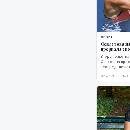
СПОРТ
Севастова н
прервала сп
Вторая ракетка
Севастова прер
неопределенный
рассказал в ин
02.02.2022 08:19
ЛТВ.