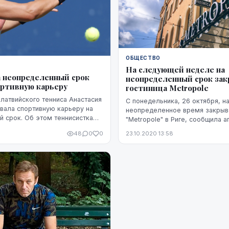
ОБЩЕСТВО
На следующей неделе на
а неопределенный срок
неопределенный срок за
ортивную карьеру
гостиница Metropole
 латвийского тенниса Анастасия
С понедельника, 26 октября, н
вала спортивную карьеру на
неопределенное время закрыва
 срок. Об этом теннисистка
"Metropole" в Риге, сообщила а
тервью "Утренней панораме"
Елена Гируцкая, руководитель 
48
0
0
23.10.2020 13:58
"Semarah Hotels", в которую вхо