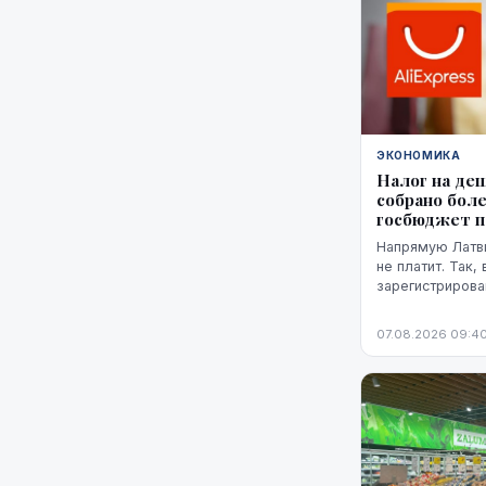
ЭКОНОМИКА
Налог на де
собрано боле
госбюджет п
Напрямую Латви
не платит. Так,
зарегистрирова
администрацию 
этот НДС, а им
07.08.2026 09:4
платформа плати
предъявляется 