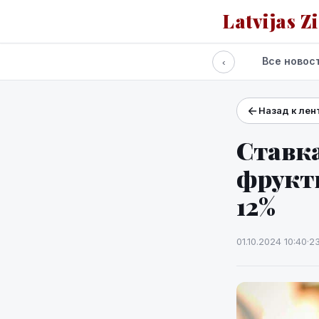
Latvijas Z
Все новос
‹
Назад к лен
Проекты и сервисы
Прогноз погоды
Ставк
фрукт
12%
01.10.2024 10:40
·
2