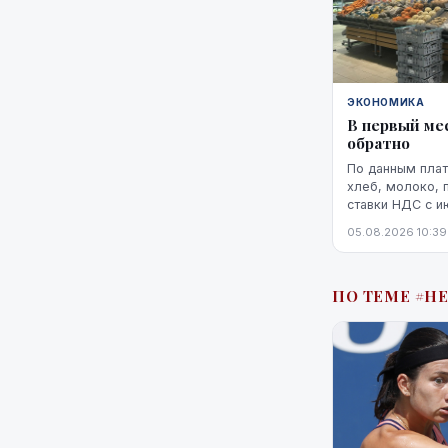
ЭКОНОМИКА
В первый ме
обратно
По данным плат
хлеб, молоко, 
ставки НДС с и
7,5% по сравне
05.08.2026 10:39
снижение оказа
мере, на данный
ПО ТЕМЕ #Н