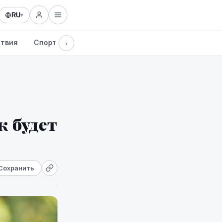
RU
▾
твия
Спорт
Здоровье
Культура
Технологии
›
 будет
Сохранить