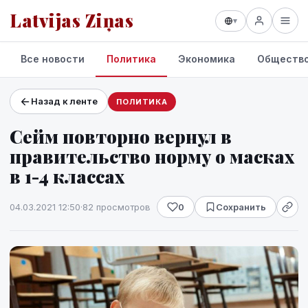
Latvijas Ziņas
▾
Все новости
Политика
Экономика
Обществ
Назад к ленте
ПОЛИТИКА
Проекты и сервисы
Сейм повторно вернул в
Прогноз погоды
правительство норму о масках
в 1-4 классах
04.03.2021 12:50
·
82 просмотров
0
Сохранить