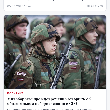
десятки тысяч человек. В Мадриде письмо было воспринято
05.08.2026 10:47
24
0
0
чувствительно.
ПОЛИТИКА
Минобороны: преждевременно говорить об
обязательном наборе женщин в СГО
Говорить об обязательном призыве женщин в Службу