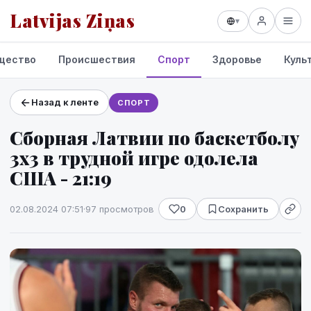
Latvijas Ziņas
▾
щество
Происшествия
Спорт
Здоровье
Куль
Назад к ленте
СПОРТ
Проекты и сервисы
Сборная Латвии по баскетболу
Прогноз погоды
3х3 в трудной игре одолела
США - 21:19
02.08.2024 07:51
·
97 просмотров
0
Сохранить