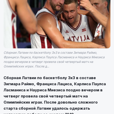
Сборная Латвии по баскетболу 3х3 в составе Зигмара Раймо,
Франциса Лациса, Карлиса Паулса Ласманиса и Науриса Миезиса
поздно вечером в четверг провела свой четвертый матч на
Олимпийских играх. После д...
Сборная Латвии по баскетболу 3х3 в составе
Зигмара Раймо, Франциса Лациса, Карлиса Паулса
Ласманиса и Науриса Миезиса поздно вечером в
четверг провела свой четвертый матч на
Олимпийских играх. После довольно сложного
старта сборной Латвии удалось одержать