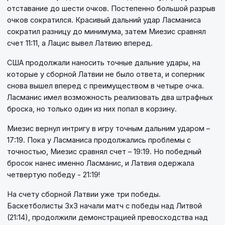
отставание до шести очков. Постепенно большой разрыв
очков сократился. Красивый дальний удар Ласманиса
сократил разницу до минимума, затем Миезис сравнял
счет 11:11, а Лацис вывел Латвию вперед.
США продолжали наносить точные дальние удары, на
которые у сборной Латвии не было ответа, и соперник
снова вышел вперед с преимуществом в четыре очка.
Ласманис имел возможность реализовать два штрафных
броска, но только один из них попал в корзину.
Миезис вернул интригу в игру точным дальним ударом –
17:19. Пока у Ласманиса продолжались проблемы с
точностью, Миезис сравнял счет – 19:19. Но победный
бросок нанес именно Ласманис, и Латвия одержала
четвертую победу - 21:19!
На счету сборной Латвии уже три победы.
Баскетболисты 3х3 начали матч с победы над Литвой
(21:14), продолжили демонстрацией превосходства над