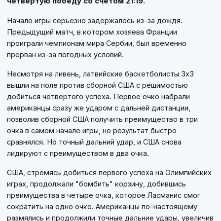
четвертую победу со счетом 21:19.
Начало игры серьезно задержалось из-за дождя.
Предыдущий матч, в котором хозяева Франции
проиграли чемпионам мира Сербии, был временно
прерван из-за погодных условий.
Несмотря на ливень, латвийские баскетболисты 3х3
вышли на поле против сборной США с решимостью
добиться четвертого успеха. Первое очко набрали
американцы сразу же ударом с дальней дистанции,
позволив сборной США получить преимущество в три
очка в самом начале игры, но результат быстро
сравнялся. Но точный дальний удар, и США снова
лидируют с преимуществом в два очка.
США, стремясь добиться первого успеха на Олимпийских
играх, продолжали "бомбить" корзину, добившись
преимущества в четыре очка, которое Ласманис смог
сократить на одно очко. Американцы по-настоящему
размялись и продолжили точные дальние удары, увеличив