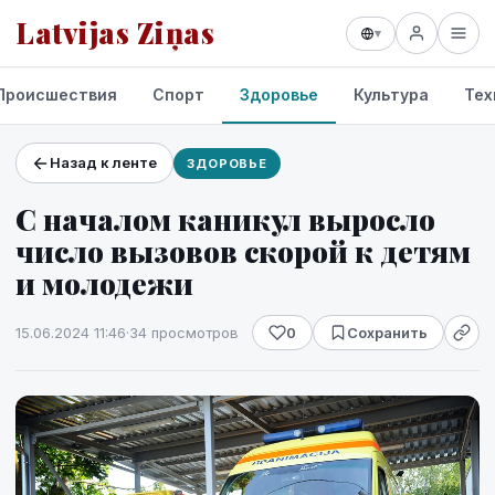
Latvijas Ziņas
▾
Происшествия
Спорт
Здоровье
Культура
Тех
Назад к ленте
ЗДОРОВЬЕ
Проекты и сервисы
С началом каникул выросло
Прогноз погоды
число вызовов скорой к детям
и молодежи
15.06.2024 11:46
·
34 просмотров
0
Сохранить