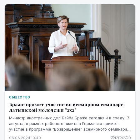
ОБЩЕСТВО
Браже примет участие во всемирном семинаре
латышской молодежи "2х2"
Министр иностранных дел Байба Браже сегодня и в среду, 7
августа, в рамках рабочего визита в Германию примет
участие в программе "Возвращение" всемирного семинара
латышской молодежи "2х2", который про...
06.08.2024 10:40
17
0
0