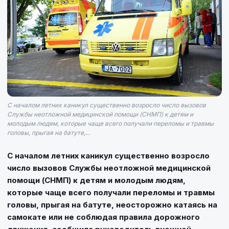
С началом летних каникул существенно возросло число вызовов
Службы неотложной медицинской помощи (СНМП) к детям и
молодым людям, которые чаще всего получали переломы и травмы
головы, прыгая на батуте,...
С началом летних каникул существенно возросло
число вызовов Службы неотложной медицинской
помощи (СНМП) к детям и молодым людям,
которые чаще всего получали переломы и травмы
головы, прыгая на батуте, неосторожно катаясь на
самокате или не соблюдая правила дорожного