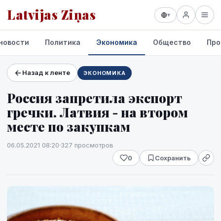
Latvijas Ziņas
▾
новости
Политика
Экономика
Общество
Про
Назад к ленте
ЭКОНОМИКА
Проекты и сервисы
Россия запретила экспорт
Прогноз погоды
гречки. Латвия - на втором
месте по закупкам
06.05.2021 08:20
·
327 просмотров
0
Сохранить