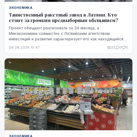
ЭКОНОМИКА
Таинственный ракетный завод в Латвии. Кто
стоит за громким предвыборным обещанием?
Проект обещают реализовать за 24 месяца, а
Минэкономики совместно с Латвийским агентством
инвестиций и развития характеризует его как находящийся
на "высокой стадии готовности". Однако публично не названы
06.08.2026 10:47
22
0
0
ни модель ракет, ни владелец технологий, ни
проектировщик завода. Неизвестно также, какая часть
необходимого финансирования уже обеспечена и на чем
основан прогноз экспорта.
ЭКОНОМИКА