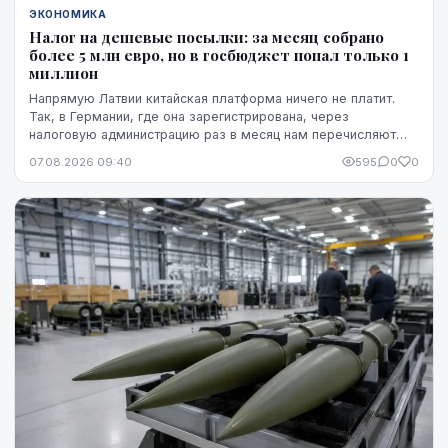
ЭКОНОМИКА
Налог на дешевые посылки: за месяц собрано
более 5 млн евро, но в госбюджет попал только 1
миллион
Напрямую Латвии китайская платформа ничего не платит.
Так, в Германии, где она зарегистрирована, через
налоговую администрацию раз в месяц нам перечисляют
этот НДС, а импортную пошлину китайская платформа
07.08.2026 09:40
595
0
0
платит в той стране, где товар предъявляется таможне,
например, в Бельгии.