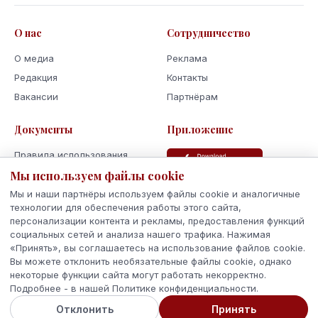
О нас
Сотрудничество
О медиа
Реклама
Редакция
Контакты
Вакансии
Партнёрам
Документы
Приложение
Правила использования
Политика
Мы используем файлы cookie
конфиденциальности
Мы и наши партнёры используем файлы cookie и аналогичные
Использование cookie
технологии для обеспечения работы этого сайта,
персонализации контента и рекламы, предоставления функций
Кодекс поведения и этики
социальных сетей и анализа нашего трафика. Нажимая
«Принять», вы соглашаетесь на использование файлов cookie.
Вы можете отклонить необязательные файлы cookie, однако
некоторые функции сайта могут работать некорректно.
Подробнее - в нашей Политике конфиденциальности.
© 2026 Latvijas Ziņas. Все права защищены.
Отклонить
Принять
Сделано с
в Латвии