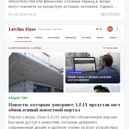
обязательства или финансово сложный период в жизни
могут повлиять на кредитную историю человека. Однако
негативная запись не означает, что ситуацию уже
05.08.2026 10:27
27
0
0
невозможно изменить. Кредитную историю можно
постепенно улучшить, но для этого потребуются время,
регулярное выполнение обязательств и продуманные
действия.
ОБЩЕСТВО
Новости, которым доверяют: LZ.LV представляет
обновленный новостной портал
Портал Latvijas Ziņas (LZ.LV) запустил обновленную версию.
Быстрый доступ к новостям, которым доверяют,
современный дизайн и удобное чтение на всех устройствах.