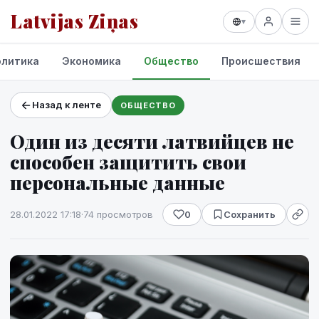
Latvijas Ziņas
▾
олитика
Экономика
Общество
Происшествия
Назад к ленте
ОБЩЕСТВО
Проекты и сервисы
Один из десяти латвийцев не
Прогноз погоды
способен защитить свои
персональные данные
28.01.2022 17:18
·
74 просмотров
0
Сохранить