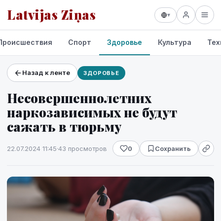
Latvijas Ziņas
▾
Происшествия
Спорт
Здоровье
Культура
Тех
Назад к ленте
ЗДОРОВЬЕ
Проекты и сервисы
Несовершеннолетних
Прогноз погоды
наркозависимых не будут
сажать в тюрьму
22.07.2024 11:45
·
43 просмотров
0
Сохранить