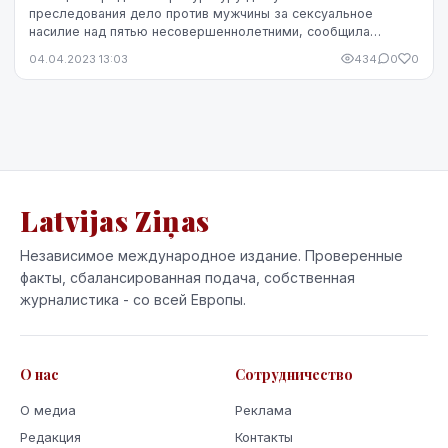
преследования дело против мужчины за сексуальное
насилие над пятью несовершеннолетними, сообщила
агентству ЛЕТА старший специалист отдела по связям с
04.04.2023 13:03
434
0
0
обще...
Latvijas Ziņas
Независимое международное издание. Проверенные
факты, сбалансированная подача, собственная
журналистика - со всей Европы.
О нас
Сотрудничество
О медиа
Реклама
Редакция
Контакты