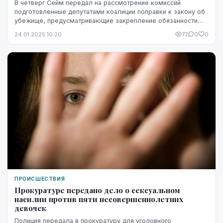
В четверг Сейм передал на рассмотрение комиссий
подготовленные депутатами коалиции поправки к закону об
убежище, предусматривающие закрепление обязанности
для несовершеннолетних беженцев, в том числе ...
24.01.2025 10:20
77
0
0
ПРОИСШЕСТВИЯ
Прокуратуре передано дело о сексуальном
насилии против пяти несовершеннолетних
девочек
Полиция передала в прокуратуру для уголовного