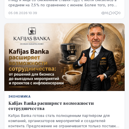
среднем на 7,5% по сравнению с июнем. Более того, это
снижение оказалось устойчивым, по крайней мере, на
05.08.2026 10:39
16
0
0
данный момент - до начала августа.
ЭКОНОМИКА
Kafijas Banka расширяет возможности
сотрудничества
Kafijas Banka готова стать полноценным партнёром для
компаний, организаторов мероприятий и создателей
контента. Предложение не ограничивается только поставкой