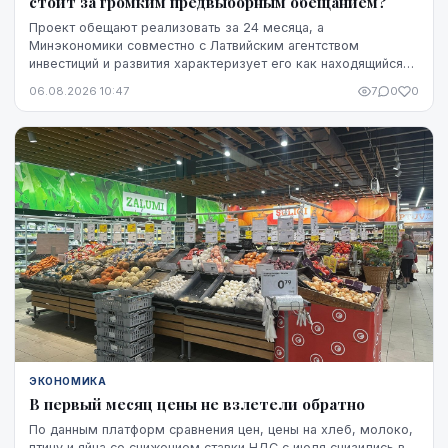
стоит за громким предвыборным обещанием?
Проект обещают реализовать за 24 месяца, а
Минэкономики совместно с Латвийским агентством
инвестиций и развития характеризует его как находящийся
на "высокой стадии готовности". Однако публично не названы
06.08.2026 10:47
7
0
0
ни модель ракет, ни владелец технологий, ни
проектировщик завода. Неизвестно также, какая часть
необходимого финансирования уже обеспечена и на чем
основан прогноз экспорта.
ЭКОНОМИКА
В первый месяц цены не взлетели обратно
По данным платформ сравнения цен, цены на хлеб, молоко,
птицу и яйца со снижением ставки НДС с июля снизились в