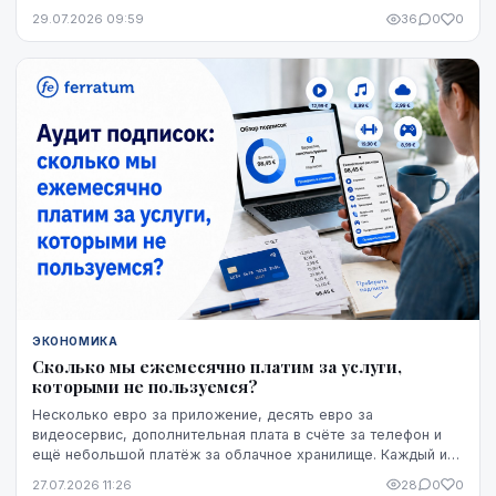
кофе — компания предоставляет кофемашины,...
29.07.2026 09:59
36
0
0
ЭКОНОМИКА
Сколько мы ежемесячно платим за услуги,
которыми не пользуемся?
Несколько евро за приложение, десять евро за
видеосервис, дополнительная плата в счёте за телефон и
ещё небольшой платёж за облачное хранилище. Каждый из
этих расходов по отдельности может казаться не...
27.07.2026 11:26
28
0
0