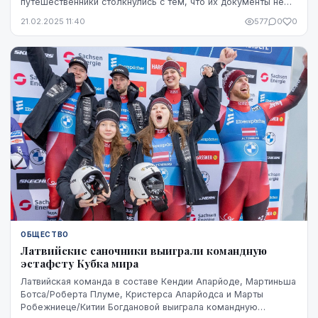
путешественники столкнулись с тем, что их документы не
удается просканировать в аэропортах.
21.02.2025 11:40
577
0
0
ОБЩЕСТВО
Латвийские саночники выиграли командную
эстафету Кубка мира
Латвийская команда в составе Кендии Апарйоде, Мартиньша
Ботса/Роберта Плуме, Кристерса Апарйодса и Марты
Робежниеце/Китии Богдановой выиграла командную