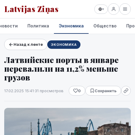
Latvijas Ziņas
▾
новости
Политика
Экономика
Общество
Про
Назад к ленте
ЭКОНОМИКА
Проекты и сервисы
Латвийские порты в январе
Прогноз погоды
перевалили на 11,2% меньше
грузов
17.02.2025 15:41
·
31 просмотров
0
Сохранить