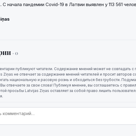
 С начала пандемии Covid-19 в Латвии выявлен у 113 561 чело
Ziņas
рии
· 0
ентарии публикуют читатели. Содержание мнений может не совпадать с 
jas Ziņas не отвечает за содержание мнений читателей и просит авторов
игать национальную и расовую рознь и обходиться без грубости. Подума
. Вы отвечаете за свои слова! Публикуя мнение, вы соглашаетесь с прави
той просьбы Latvijas Ziņas оставляет за собой право лишить пользовате
я.