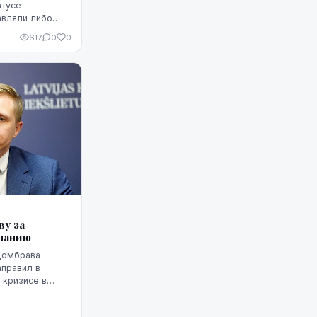
атусе
авляли либо
орским путем
617
0
0
у за
спанию
Домбрава
аправил в
 кризисе в
анию проникли
риде письмо