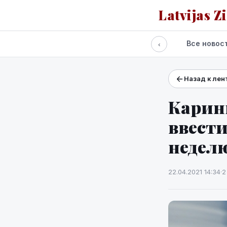
Latvijas Z
Все новос
‹
Назад к лен
Проекты и сервисы
Прогноз погоды
Карин
ввести
недел
22.04.2021 14:34
·
2