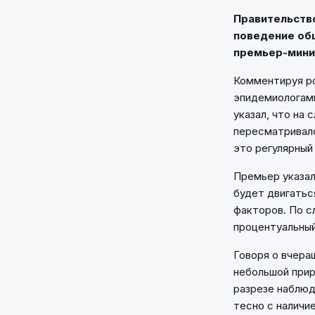
Правительство
поведение общ
премьер-мини
Комментируя ро
эпидемиологами
указал, что на
пересматривало
это регулярный
Премьер указал
будет двигатьс
факторов. По с
процентуальный
Говоря о вчера
небольшой прир
разрезе наблюд
тесно с наличи