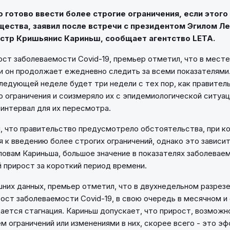
 готово ввести более строгие ограничения, если этого
ества, заявил после встречи с президентом Эгилом Л
стр Кришьянис Кариньш, сообщает агентство LETA.
ст заболеваемости Covid-19, премьер отметил, что в месте
 он продолжает ежедневно следить за всеми показателями
 следующей неделе будет три недели с тех пор, как правител
 ограничения и соизмеряло их с эпидемиологической ситуаци
 интервал для их пересмотра.
, что правительство предусмотрело обстоятельства, при к
я к введению более строгих ограничений, однако это зависи
ловам Кариньша, большое значение в показателях заболевае
 прирост за короткий период времени.
шних данных, премьер отметил, что в двухнедельном разрез
ост заболеваемости Covid-19, в свою очередь в месячном 
ается стагнация. Кариньш допускает, что прирост, возможно
ем ограничений или изменениями в них, скорее всего - это э