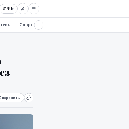
RU
▾
твия
Спорт
Здоровье
Культура
Технологии
›
о
ез
Сохранить