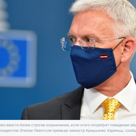
во ввести более строгие ограничения, если этого потребует поведение об
резидентом Эгилом Левитсом премьер-министр Кришьянис Кариньш, сообща