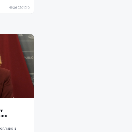
.
36
0
0
ет
ния
топливо в