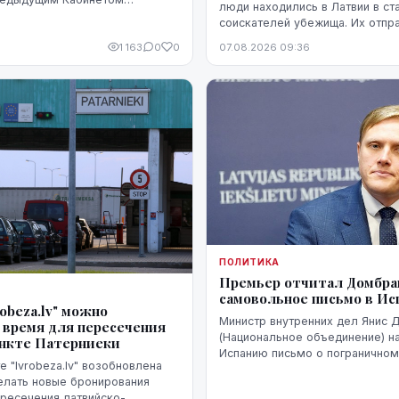
люди находились в Латвии в ст
акже непредвиденные
соискателей убежища. Их отпр
ако в ближайшие месяцы он
самолетами из Латвии, либо м
1 163
0
0
07.08.2026 09:36
стремительного прогресса.
через Эстонию.
ПОЛИТИКА
Премьер отчитал Домбрав
самовольное письмо в И
robeza.lv" можно
Министр внутренних дел Янис 
 время для пересечения
(Национальное объединение) н
ункте Патерниеки
Испанию письмо о пограничном
е "lvrobeza.lv" возобновлена
Сеуте, когда их Марокко в Исп
елать новые бронирования
десятки тысяч человек. В Мад
ресечения латвийско-