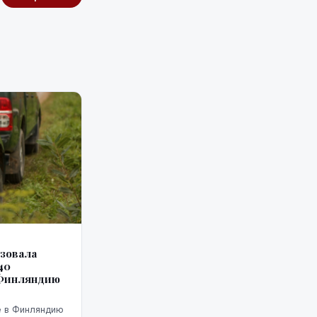
изовала
40
 Финляндию
е в Финляндию