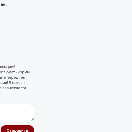
век.
позицией
 соблюдать нормы
йте перед тем,
лами! В случае
ля возможности
Отправить