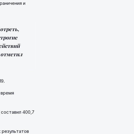
раничения и
отреть,
строгие
действий
- отметил
19.
 время
 составил 400,7
х результатов