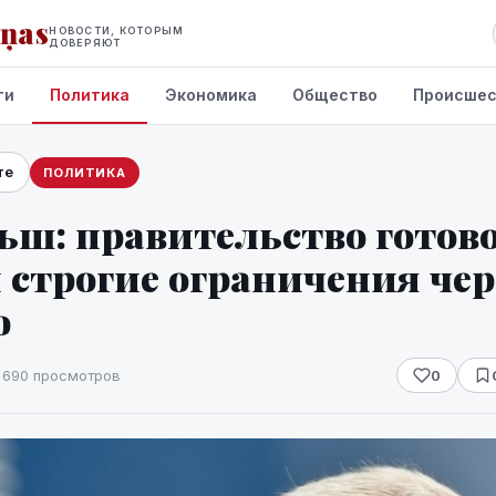
iņas
НОВОСТИ, КОТОРЫМ
ДОВЕРЯЮТ
ти
Политика
Экономика
Общество
Происшес
те
ПОЛИТИКА
ьш: правительство готов
 строгие ограничения чер
ю
 690 просмотров
0