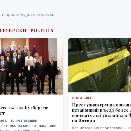
нтариев. Будьте первым.
 РУБРИКИ · POLITICS
ПОЛИТИКА
Преступная группа орган
ительства Кулбергса:
незаконный въезд более 
ует
соискателей убежища в
из Латвии
ет, что реализации
авительства мешает наследие,
Все незаконно переправленны
редыдущим Кабинетом