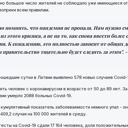
но большое число жителей не соблюдало уже имеющиеся ог
 вопреки всем правилам.
но помнить, что пандемия не пропала. Нам нужно см
из этого кризиса, а не на то, как снова ввести более 
ия. К сожалению, это полностью зависит от общих 
 правительство тщательно будет следить за этим", 
рошедшие сутки в Латвии выявлено 578 новых случаев Covid-
ять человек с коронавирусом в возрасте от 50 до 89 лет. За
вии умерло 2088 больных Covid-19.
кумулятивный показатель заболеваемости немного упал - он
409,2 случая на 100 000 жителей в среду.
тесты на Сovid-19 сдали 17 164 человека, доля положительны