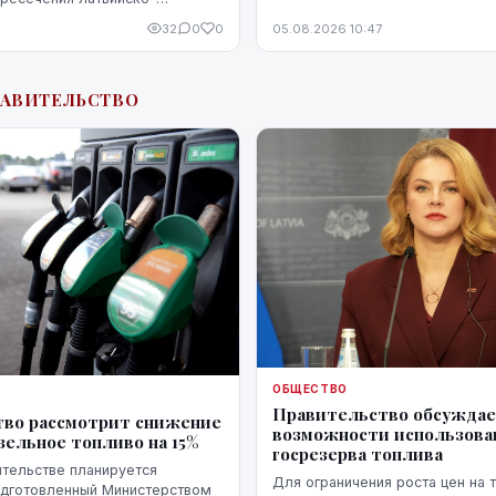
было воспринято чувствительно
аницы в пограничном пункте
32
0
0
05.08.2026 10:47
РАВИТЕЛЬСТВО
ОБЩЕСТВО
Правительство обсужда
во рассмотрит снижение
возможности использова
зельное топливо на 15%
госрезерва топлива
ительстве планируется
Для ограничения роста цен на 
одготовленный Министерством