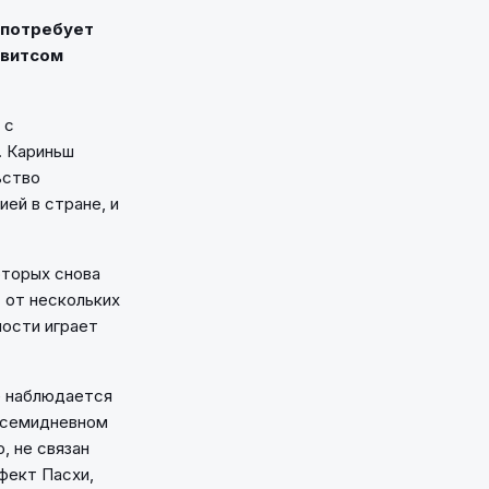
 потребует
евитсом
 с
. Кариньш
ьство
ей в стране, и
оторых снова
т от нескольких
мости играет
е наблюдается
и семидневном
, не связан
ффект Пасхи,