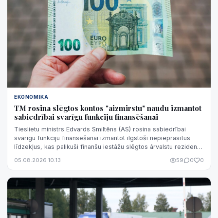
EKONOMIKA
TM rosina slēgtos kontos "aizmirstu" naudu izmantot
sabiedrībai svarīgu funkciju finansēšanai
Tieslietu ministrs Edvards Smiltēns (AS) rosina sabiedrībai
svarīgu funkciju finansēšanai izmantot ilgstoši nepieprasītus
līdzekļus, kas palikuši finanšu iestāžu slēgtos ārvalstu rezidentu
un juridisko personu kontos.
05.08.2026 10:13
59
0
0