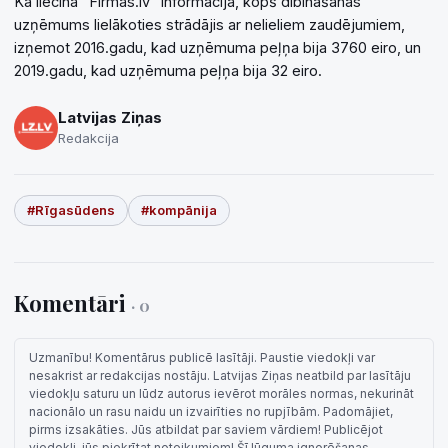
Kā liecina "Firmas.lv" informācija, kopš dibināšanas
uzņēmums lielākoties strādājis ar nelieliem zaudējumiem,
izņemot 2016.gadu, kad uzņēmuma peļņa bija 3760 eiro, un
2019.gadu, kad uzņēmuma peļņa bija 32 eiro.
Latvijas Ziņas
Redakcija
#Rīgasūdens
#kompānija
Komentāri
· 0
Uzmanību! Komentārus publicē lasītāji. Paustie viedokļi var
nesakrist ar redakcijas nostāju. Latvijas Ziņas neatbild par lasītāju
viedokļu saturu un lūdz autorus ievērot morāles normas, nekurināt
nacionālo un rasu naidu un izvairīties no rupjībām. Padomājiet,
pirms izsakāties. Jūs atbildat par saviem vārdiem! Publicējot
viedokli, jūs piekrītat noteikumiem! Šī lūguma ignorēšanas