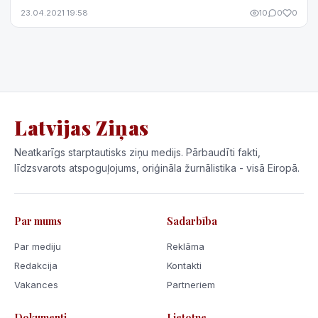
miljardus eiro), k...
23.04.2021 19:58
10
0
0
Latvijas Ziņas
Neatkarīgs starptautisks ziņu medijs. Pārbaudīti fakti,
līdzsvarots atspoguļojums, oriģināla žurnālistika - visā Eiropā.
Par mums
Sadarbība
Par mediju
Reklāma
Redakcija
Kontakti
Vakances
Partneriem
Dokumenti
Lietotne