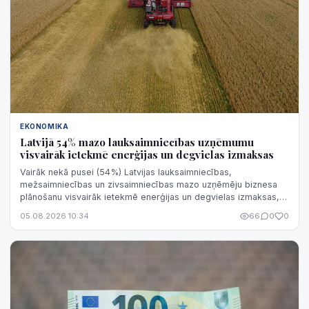
EKONOMIKA
Latvijā 54% mazo lauksaimniecības uzņēmumu
visvairāk ietekmē enerģijas un degvielas izmaksas
Vairāk nekā pusei (54%) Latvijas lauksaimniecības,
mežsaimniecības un zivsaimniecības mazo uzņēmēju biznesa
plānošanu visvairāk ietekmē enerģijas un degvielas izmaksas,
liecina "Luminor Bank" aptauja.
05.08.2026 10:34
66
0
0