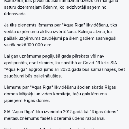
Baltezerā, kas ļāvusi būtiski samazināt dzelzs un mangāna
saturu dzeramajam ūdenim, ko iedzīvotāji saņem no
ūdensvada.
Ja tiks pieņemts lēmums par "Aqua Riga" likvidēšanu, tiks
veikta uzņēmumu aktīvu izvērtēšana. Kalniņa atzina, ka
pašlaik uzņēmuma zaudējumi pa šiem gadiem sasnieguši
vairāk nekā 100 000 eiro.
Lai gan uzņēmuma pagājušā gada pārskats vēl nav
apstiprināts, esot skaidrs, ka saistībā ar Covid-19 krīzi SIA
"Aqua Riga" apgrozījums arī 2020.gadā būs samazinājies, bet
zaudējumi būs palielinājušies.
Lēmumu par "Aqua Riga" likvidēšanu šodien skatīs Rīgas
domes Mājokļu un vides komiteja, taču gala lēmums
jāpieņem Rīgas domei.
SIA "Aqua Riga" tika izveidota 2012.gadā kā "Rīgas ūdens"
meitasuzņēmums fasētā dzeramā ūdens ražošanai.