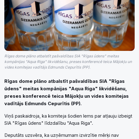
Rīgas dome plāno atbalstīt pašvaldības SIA "Rīgas ūdens" meitas
kompānijas "Aqua Riga" likvidēšanu, preses konferencē teica Mājokļu un
vides komitejas vadītājs Edmunds Cepurītis (PP).
Rīgas dome plāno atbalstīt pašvaldības SIA "Rīgas
ūdens" meitas kompānijas "Aqua Riga" likvidēšanu,
preses konferencē teica Mājokļu un vides komitejas
vadītājs Edmunds Cepurītis (PP).
Viņš paskaidroja, ka komiteja šodien lems par atļauju izbeigt
SIA "Rīgas ūdens" līdzdalību "Aqua Riga".
Deputāts uzsvēra, ka uzņēmumam izvirzītie mērķi nav