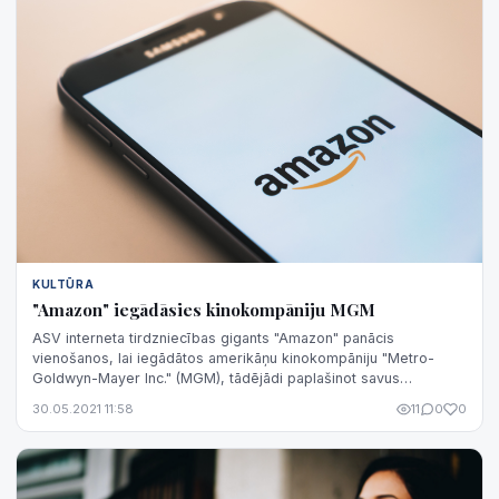
KULTŪRA
"Amazon" iegādāsies kinokompāniju MGM
ASV interneta tirdzniecības gigants "Amazon" panācis
vienošanos, lai iegādātos amerikāņu kinokompāniju "Metro-
Goldwyn-Mayer Inc." (MGM), tādējādi paplašinot savus
straumēšanas pakalpojumu piedāvājumus...
30.05.2021 11:58
11
0
0