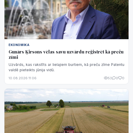
EKONOMIKA
Gunārs Ķirsons vēlas savu uzvārdu reģistrēt kā preču
zīmi
Uzvārds, kas rakstīts ar lielajiem burtiem, kā preču zīme Patentu
valdē pieteikts jūnija vidū.
10.08.2026 11:06
53
0
0