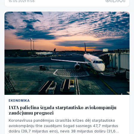
15.05.2021 11:58
13
0
0
EKONOMIKA
IATA palielina šīgada starptautisko aviokompāniju
zaudējumu prognozi
Koronavīrusa pandēmijas izraisītās krīzes dēļ starptautisko
aviokompāniju tīrie zaudējumi šogad sasniegs 47,7 miljardus
dolāru (39,7 miljardus eiro), nevis 38 miljardus dolāru (31,6