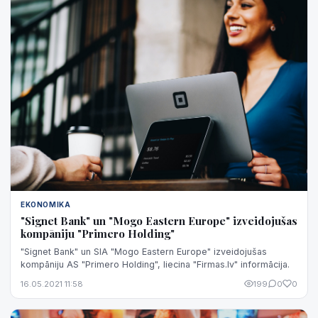
EKONOMIKA
"Signet Bank" un "Mogo Eastern Europe" izveidojušas
kompāniju "Primero Holding"
"Signet Bank" un SIA "Mogo Eastern Europe" izveidojušas
kompāniju AS "Primero Holding", liecina "Firmas.lv" informācija.
16.05.2021 11:58
199
0
0