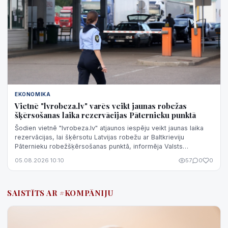
EKONOMIKA
Vietnē "lvrobeza.lv" varēs veikt jaunas robežas
šķērsošanas laika rezervācijas Pāternieku punktā
Šodien vietnē "lvrobeza.lv" atjaunos iespēju veikt jaunas laika
rezervācijas, lai šķērsotu Latvijas robežu ar Baltkrieviju
Pāternieku robežšķērsošanas punktā, informēja Valsts
robežsardzē.
05.08.2026 10:10
57
0
0
SAISTĪTS AR #KOMPĀNIJU