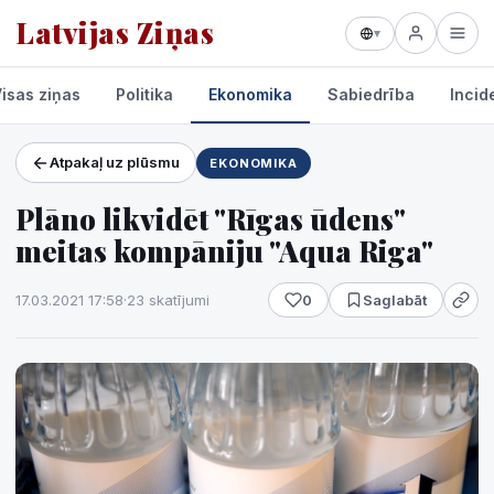
Latvijas Ziņas
▾
isas ziņas
Politika
Ekonomika
Sabiedrība
Incid
Atpakaļ uz plūsmu
EKONOMIKA
Projekti un pakalpojumi
Plāno likvidēt "Rīgas ūdens"
Laikapstākļi
meitas kompāniju "Aqua Riga"
17.03.2021 17:58
·
23 skatījumi
0
Saglabāt