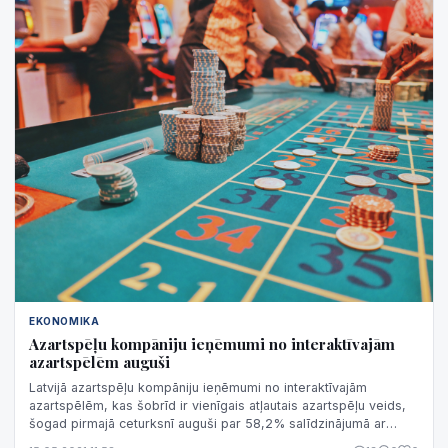
EKONOMIKA
Azartspēļu kompāniju ieņēmumi no interaktīvajām
azartspēlēm auguši
Latvijā azartspēļu kompāniju ieņēmumi no interaktīvajām
azartspēlēm, kas šobrīd ir vienīgais atļautais azartspēļu veids,
šogad pirmajā ceturksnī auguši par 58,2% salīdzinājumā ar
2020.gada attiecīgo p...