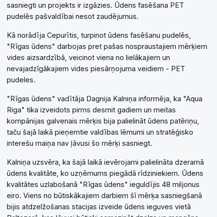
sasniegti un projekts ir izgāzies. Ūdens fasēšana PET
pudelēs pašvaldībai nesot zaudējumus.
Kā norādīja Cepurītis, turpinot ūdens fasēšanu pudelēs,
"Rīgas ūdens" darbojas pret pašas nospraustajiem mērķiem
vides aizsardzībā, veicinot viena no lielākajiem un
nevajadzīgākajiem vides piesārņojuma veidiem - PET
pudeles.
"Rīgas ūdens" vadītāja Dagnija Kalniņa informēja, ka "Aqua
Riga" tika izveidots pirms desmit gadiem un meitas
kompānijas galvenais mērķis bija palielināt ūdens patēriņu,
taču šajā laikā pieņemtie valdības lēmumi un stratēģisko
interešu maiņa nav ļāvusi šo mērķi sasniegt.
Kalniņa uzsvēra, ka šajā laikā ievērojami palielināta dzeramā
ūdens kvalitāte, ko uzņēmums piegādā rīdziniekiem. Ūdens
kvalitātes uzlabošanā "Rīgas ūdens" ieguldījis 48 miljonus
eiro. Viens no būtiskākajiem darbiem šī mērķa sasniegšanā
bijis atdzelžošanas stacijas izveide ūdens ieguves vietā