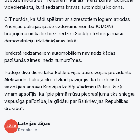
videoierakstu, kurā redzama kravas automobiļu kolonna.
CIT norāda, ka šādi spēkrati ar aizrestotiem logiem atrodas
Krievijas policijas īpašo uzdevumu vienību (OMON)
bruņojumā un ka tie bieži redzēti Sanktpēterburgā masu
demonstrāciju izklīdināšanas laikā.
Ierakstā redzamajiem automobiļiem nav nedz kādas
pazīšanās zīmes, nedz numurzīmes.
Pēdējo divu dienu laikā Baltkrievijas pašreizējais prezidents
Aleksandrs Lukašenko divkārt paziņojis, ka telefoniski
sazinājies ar savu Krievijas kolēģi Vladimiru Putinu, kurš
viņam apsolījis, ka "pie pirmā mūsu pieprasījuma tiks sniegta
vispusīga palīdzība, lai gādātu par Baltkrievijas Republikas
drošību".
Latvijas Ziņas
Redakcija