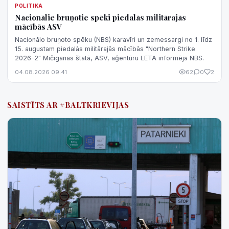
POLITIKA
Nacionālie bruņotie spēki piedalās militārajās
mācībās ASV
Nacionālo bruņoto spēku (NBS) karavīri un zemessargi no 1. līdz
15. augustam piedalās militārajās mācībās "Northern Strike
2026-2" Mičiganas štatā, ASV, aģentūru LETA informēja NBS.
04.08.2026 09:41
62
0
2
SAISTĪTS AR #BALTKRIEVIJAS