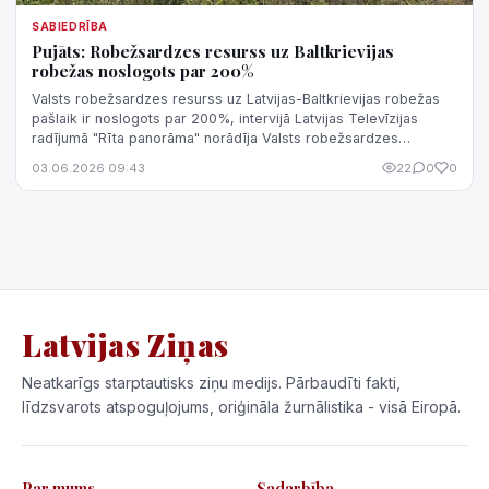
SABIEDRĪBA
Pujāts: Robežsardzes resurss uz Baltkrievijas
robežas noslogots par 200%
Valsts robežsardzes resurss uz Latvijas-Baltkrievijas robežas
pašlaik ir noslogots par 200%, intervijā Latvijas Televīzijas
radījumā "Rīta panorāma" norādīja Valsts robežsardzes
priekšnieks Guntis Puj...
03.06.2026 09:43
22
0
0
Latvijas Ziņas
Neatkarīgs starptautisks ziņu medijs. Pārbaudīti fakti,
līdzsvarots atspoguļojums, oriģināla žurnālistika - visā Eiropā.
Par mums
Sadarbība