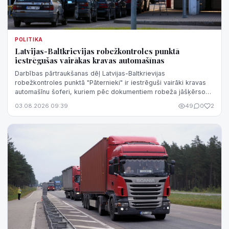
POLITIKA
Latvijas-Baltkrievijas robežkontroles punktā
iestrēgušas vairākas kravas automašīnas
Darbības pārtraukšanas dēļ Latvijas-Baltkrievijas
robežkontroles punktā "Pāternieki" ir iestrēguši vairāki kravas
automašīnu šoferi, kuriem pēc dokumentiem robeža jāšķērso
konkrētajā robežkontroles pu...
03.08.2026 09:39
49
0
2