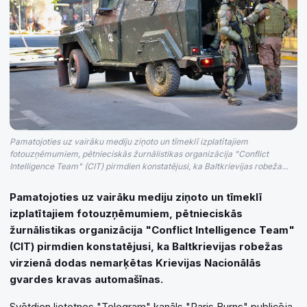
Pamatojoties uz vairāku mediju ziņoto un tīmeklī izplatītajiem
fotouzņēmumiem, pētnieciskās žurnālistikas organizācija "Conflict
Intelligence Team" (CIT) pirmdien konstatējusi, ka Baltkrievijas robeža...
Pamatojoties uz vairāku mediju ziņoto un tīmeklī
izplatītajiem fotouzņēmumiem, pētnieciskās
žurnālistikas organizācija "Conflict Intelligence Team"
(CIT) pirmdien konstatējusi, ka Baltkrievijas robežas
virzienā dodas nemarķētas Krievijas Nacionālās
gvardes kravas automašīnas.
Svētdien lietotnes "Telegram" kanāls "Paris Burns" publicēja