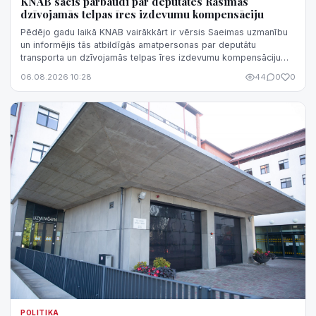
KNAB sācis pārbaudi par deputātes Rasimas
dzīvojamās telpas īres izdevumu kompensāciju
Pēdējo gadu laikā KNAB vairākkārt ir vērsis Saeimas uzmanību
un informējis tās atbildīgās amatpersonas par deputātu
transporta un dzīvojamās telpas īres izdevumu kompensāciju
normatīvā regulējuma nepilnībām, kas rada iespēju
06.08.2026 10:28
44
0
0
kompensāciju sistēmu izmantot negodprātīgi.
POLITIKA