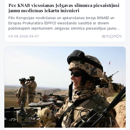
Pēc KNAB viesošanās Jelgavas slimnīca piesaistījusi
jaunu medicīnas iekārtu inženieri
Pēc Korupcijas novēršanas un apkarošanas biroja (KNAB) un
Eiropas Prokuratūra (EPPO) viesošanās saistībā ar diviem
publiskajiem iepirkumiem Jelgavas slimnīca piesaistījusi jaunu
medicīnas iekārtu inže...
04.08.2026 09:47
70
0
3