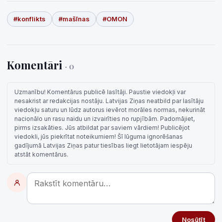
#konflikts
#mašīnas
#OMON
Komentāri
· 0
Uzmanību! Komentārus publicē lasītāji. Paustie viedokļi var
nesakrist ar redakcijas nostāju. Latvijas Ziņas neatbild par lasītāju
viedokļu saturu un lūdz autorus ievērot morāles normas, nekurināt
nacionālo un rasu naidu un izvairīties no rupjībām. Padomājiet,
pirms izsakāties. Jūs atbildat par saviem vārdiem! Publicējot
viedokli, jūs piekrītat noteikumiem! Šī lūguma ignorēšanas
gadījumā Latvijas Ziņas patur tiesības liegt lietotājam iespēju
atstāt komentārus.
Nosūtīt