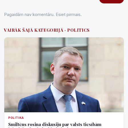
Pagaidām nav komentāru. Esiet pirmais.
VAIRĀK ŠAJĀ KATEGORIJĀ · POLITICS
POLITIKA
Smiltēns rosina diskusiju par valsts tiesībām