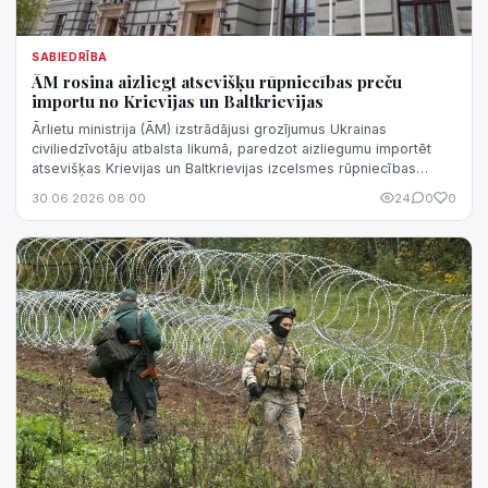
SABIEDRĪBA
ĀM rosina aizliegt atsevišķu rūpniecības preču
importu no Krievijas un Baltkrievijas
Ārlietu ministrija (ĀM) izstrādājusi grozījumus Ukrainas
civiliedzīvotāju atbalsta likumā, paredzot aizliegumu importēt
atsevišķas Krievijas un Baltkrievijas izcelsmes rūpniecības
preces.
30.06.2026 08:00
24
0
0