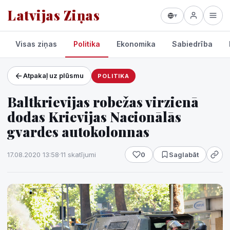
Latvijas Ziņas
▾
Visas ziņas
Politika
Ekonomika
Sabiedrība
Atpakaļ uz plūsmu
POLITIKA
Projekti un pakalpojumi
Baltkrievijas robežas virzienā
Laikapstākļi
dodas Krievijas Nacionālās
gvardes autokolonnas
17.08.2020 13:58
·
11 skatījumi
0
Saglabāt