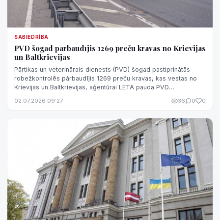
SABIEDRĪBA
PVD šogad pārbaudījis 1269 preču kravas no Krievijas
un Baltkrievijas
Pārtikas un veterinārais dienests (PVD) šogad pastiprinātās
robežkontrolēs pārbaudījis 1269 preču kravas, kas vestas no
Krievijas un Baltkrievijas, aģentūrai LETA pauda PVD
Robežkontroles departamenta...
02.07.2026 09:27
36
0
0