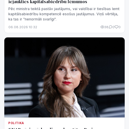
iejaukties kapitālsabiedrību lēmumos
Pēc ministra teiktā pastāv jautājums, vai valdībai ir tiesības lemt
kapitālsabiedrību kompetencē esošus jautājumus. Viņš vērtēja,
ka tas ir "nenormāli svarīgi".
06.08.2026 10:32
38
0
0
POLITIKA