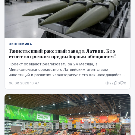
ЭКОНОМИКА
Таинственный ракетный завод в Латвии. Кто
стоит за громким предвыборным обещанием?
Проект обещают реализовать за 24 месяца, а
Минэкономики совместно с Латвийским агентством
инвестиций и развития характеризует его как находящийся
на "высокой стадии готовности". Однако публично не названы
06.08.2026 10:47
22
0
0
ни модель ракет, ни владелец технологий, ни
проектировщик завода. Неизвестно также, какая часть
необходимого финансирования уже обеспечена и на чем
основан прогноз экспорта.