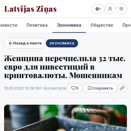
Latvijas Ziņas
▾
новости
Политика
Экономика
Общество
Про
Назад к ленте
ЭКОНОМИКА
Проекты и сервисы
Женщина перечислила 32 тыс.
Прогноз погоды
евро для инвестиций в
криптовалюты. Мошенникам
18.09.2022 10:28
·
397 просмотров
0
Сохранить