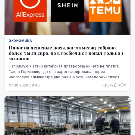
ЭКОНОМИКА
Налог на дешевые посылки: за месяц собрано
более 5 млн евро, но в госбюджет попал только 1
миллион
Напрямую Латвии китайская платформа ничего не платит.
Так, в Германии, где она зарегистрирована, через
налоговую администрацию раз в месяц нам перечисляют
этот НДС, а импортную пошлину китайская платформа
07.08.2026 09:40
579
0
0
платит в той стране, где товар предъявляется таможне,
например, в Бельгии.