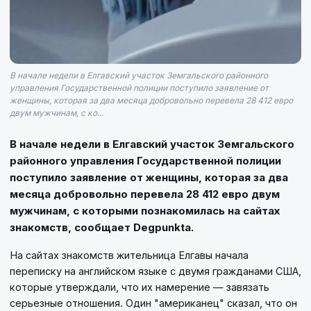
В начале недели в Елгавский участок Земгальского районного
управления Государственной полиции поступило заявление от
женщины, которая за два месяца добровольно перевела 28 412 евро
двум мужчинам, с ко...
В начале недели в Елгавский участок Земгальского
районного управления Государственной полиции
поступило заявление от женщины, которая за два
месяца добровольно перевела 28 412 евро двум
мужчинам, с которыми познакомилась на сайтах
знакомств, сообщает Degpunkta.
На сайтах знакомств жительница Елгавы начала
переписку на английском языке с двумя гражданами США,
которые утверждали, что их намерение — завязать
серьезные отношения. Один "американец" сказал, что он