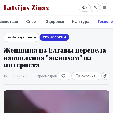
Latvijas Ziņas
▾
сшествия
Спорт
Здоровье
Культура
Техноло
Назад к ленте
ТЕХНОЛОГИИ
Проекты и сервисы
Женщина из Елгавы перевела
Прогноз погоды
накопления "женихам" из
интернета
15.09.2022 12:23
·
666 просмотров
0
Сохранить