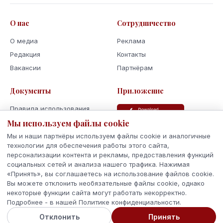
О нас
Сотрудничество
О медиа
Реклама
Редакция
Контакты
Вакансии
Партнёрам
Документы
Приложение
Правила использования
Политика
Мы используем файлы cookie
конфиденциальности
Мы и наши партнёры используем файлы cookie и аналогичные
Использование cookie
технологии для обеспечения работы этого сайта,
персонализации контента и рекламы, предоставления функций
Кодекс поведения и этики
социальных сетей и анализа нашего трафика. Нажимая
«Принять», вы соглашаетесь на использование файлов cookie.
Вы можете отклонить необязательные файлы cookie, однако
некоторые функции сайта могут работать некорректно.
Подробнее - в нашей Политике конфиденциальности.
© 2026 Latvijas Ziņas. Все права защищены.
Отклонить
Принять
Сделано с
в Латвии