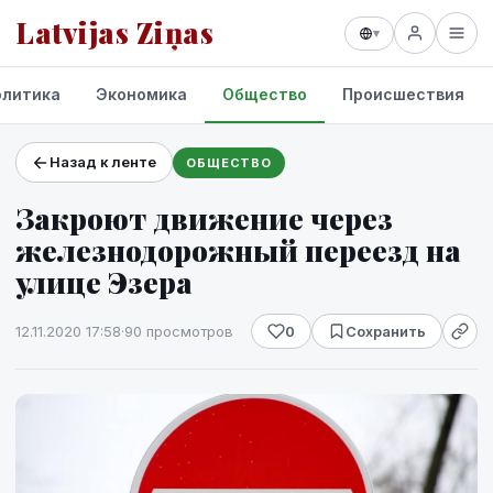
Latvijas Ziņas
▾
олитика
Экономика
Общество
Происшествия
Назад к ленте
ОБЩЕСТВО
Проекты и сервисы
Закроют движение через
Прогноз погоды
железнодорожный переезд на
улице Эзера
12.11.2020 17:58
·
90 просмотров
0
Сохранить