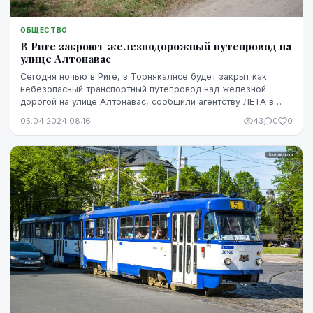
ОБЩЕСТВО
В Риге закроют железнодорожный путепровод на
улице Алтонавас
Сегодня ночью в Риге, в Торнякалнсе будет закрыт как
небезопасный транспортный путепровод над железной
дорогой на улице Алтонавас, сообщили агентству ЛЕТА в
Рижской думе.
05.04.2024 08:16
43
0
0