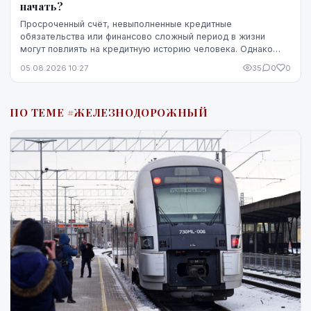
начать?
Просроченный счёт, невыполненные кредитные
обязательства или финансово сложный период в жизни
могут повлиять на кредитную историю человека. Однако
негативная запись не означает, что ситуацию уже
05.08.2026 10:27
35
0
0
невозможно изменить. Кредитную историю можно
постепенно улучшить, но для этого потребуются время,
регулярное выполнение обязательств и продуманные
ПО ТЕМЕ #ЖЕЛЕЗНОДОРОЖНЫЙ
действия.