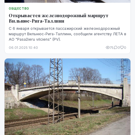
ОБЩЕСТВО
Открывается железнодорожный маршрут
Вильнюс-Рига-Таллинн
С 6 января открывается пассажирский железнодорожный
маршрут Вильнюс-Рига-Таллинн, сообщили агентству ЛЕТА в
АО "Pasažieru vilciens" (PV).
06.01.2025 10:40
75
0
0