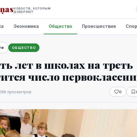
iņas
НОВОСТИ, КОТОРЫМ
ДОВЕРЯЮТ
ка
Экономика
Общество
Происшествия
Спо
те
ОБЩЕСТВО
ть лет в школах на треть
тится число первоклассн
288 просмотров
0