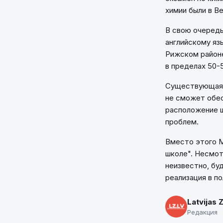
химии были в В
В свою очередь
английскому яз
Рижском районе
в пределах 50-
Существующая м
не сможет обес
расположение ш
проблем.
Вместо этого М
школе". Несмот
неизвестно, бу
реализация в п
Latvijas 
Редакция