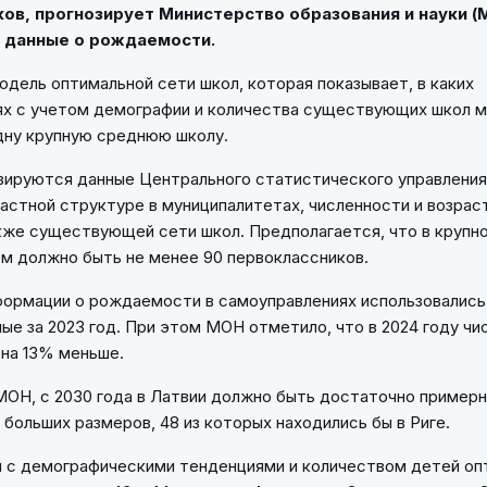
ов, прогнозирует Министерство образования и науки (
е данные о рождаемости.
дель оптимальной сети школ, которая показывает, в каких
ях с учетом демографии и количества существующих школ 
дну крупную среднюю школу.
зируются данные Центрального статистического управления
растной структуре в муниципалитетах, численности и возрас
акже существующей сети школ. Предполагается, что в крупн
м должно быть не менее 90 первоклассников.
формации о рождаемости в самоуправлениях использовались
ые за 2023 год. При этом МОН отметило, что в 2024 году ч
 на 13% меньше.
ОН, с 2030 года в Латвии должно быть достаточно примерн
 больших размеров, 48 из которых находились бы в Риге.
 с демографическими тенденциями и количеством детей оп