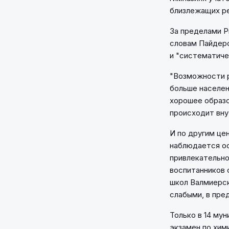
близлежащих ре
За пределами Р
словам Пайдерс
и "систематиче
"Возможности р
больше населен
хорошее образо
происходит вну
И по другим це
наблюдается ос
привлекательно
воспитанников 
школ Валмиерск
слабыми, в пре
Только в 14 му
экзамен по хим