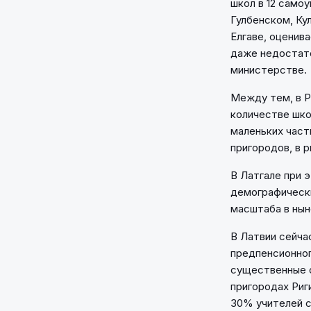
школ в 12 само
Гулбенском, Ку
Елгаве, оценив
даже недостато
министерстве.
Между тем, в Р
количестве шко
маленьких част
пригородов, в 
В Латгале при 
демографическ
масштаба в нын
В Латвии сейча
предпенсионно
существенные о
пригородах Риг
30% учителей с