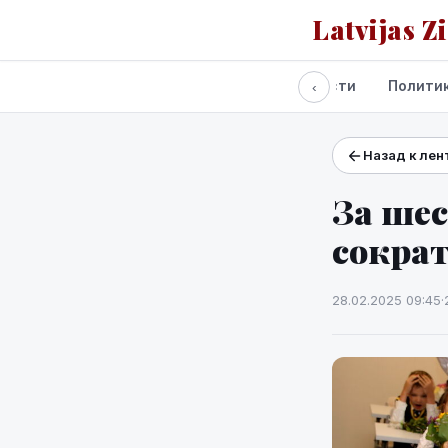
Latvijas Z
Все новости
Полити
‹
Назад к лен
Проекты и сервисы
Прогноз погоды
За шес
сокра
28.02.2025 09:45
·