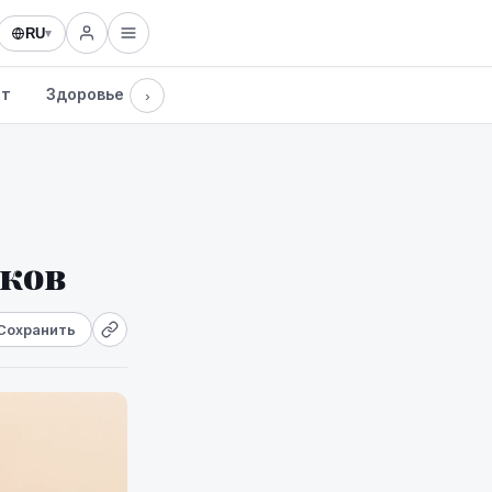
RU
▾
рт
Здоровье
Культура
Технологии
›
иков
Сохранить