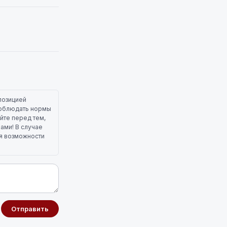
позицией
 соблюдать нормы
йте перед тем,
лами! В случае
ля возможности
Отправить