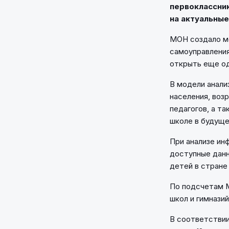
первоклассник
на актуальны
МОН создало мо
самоуправлени
открыть еще о
В модели анали
населения, воз
педагогов, а т
школе в будуще
При анализе ин
доступные данн
детей в стране
По подсчетам М
школ и гимназий
В соответствии