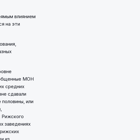
прямым влиянием
ся на эти
ования,
азных
ровне
бобщенные МОН
их средних
вне сдавали
 половины, или
,
к Рижского
ых заведениях
 рижских
и из