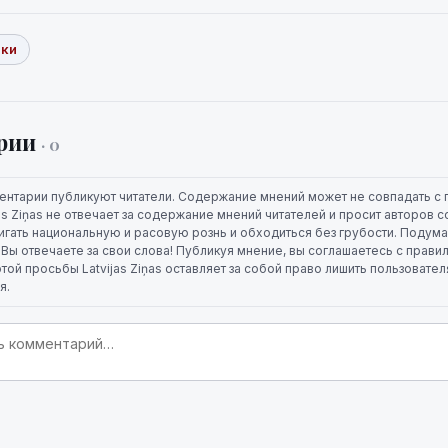
ики
рии
· 0
ентарии публикуют читатели. Содержание мнений может не совпадать с 
jas Ziņas не отвечает за содержание мнений читателей и просит авторов
игать национальную и расовую рознь и обходиться без грубости. Подума
. Вы отвечаете за свои слова! Публикуя мнение, вы соглашаетесь с прави
той просьбы Latvijas Ziņas оставляет за собой право лишить пользовате
я.