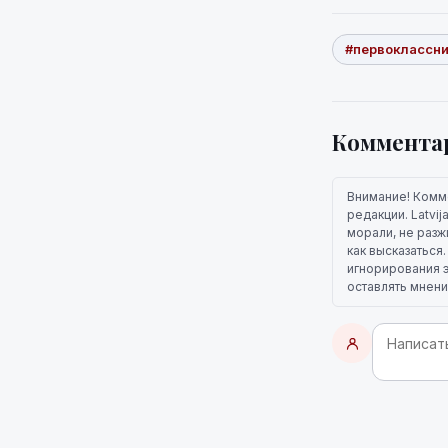
#первоклассн
Коммента
Внимание! Комм
редакции. Latvi
морали, не разж
как высказаться
игнорирования э
оставлять мнени