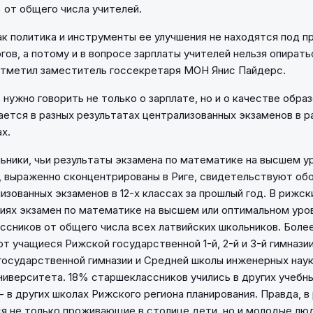
от общего числа учителей.
к политика и инструменты ее улучшения не находятся под 
гов, а потому и в вопросе зарплаты учителей нельзя опирать
 отметил заместитель госсекретаря МОН Янис Пайдерс.
 нужно говорить не только о зарплате, но и о качестве образ
ется в разных результатах централизованных экзаменов в р
х.
ьники, чьи результаты экзамена по математике на высшем у
, выраженно сконцентрированы в Риге, свидетельствуют о
изованных экзаменов в 12-х классах за прошлый год. В рижск
зиях экзамен по математике на высшем или оптимальном уро
сников от общего числа всех латвийских школьников. Более
т учащиеся Рижской государственной 1-й, 2-й и 3-й гимназии
государственной гимназии и Средней школы инженерных нау
ниверситета. 18% старшеклассников учились в других учебн
- в других школах Рижского региона планирования. Правда, в
ся не только проживающие в столице дети, но и молодые люд