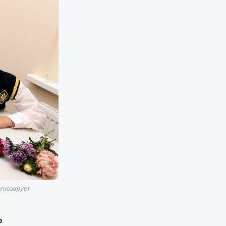
гнозирует
о