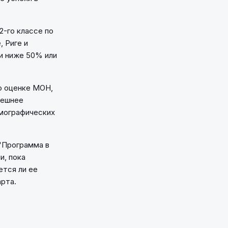
2-го классе по
, Риге и
ли ниже 50% или
о оценке МОН,
нешнее
емографических
"Программа в
и, пока
ется ли ее
арта.