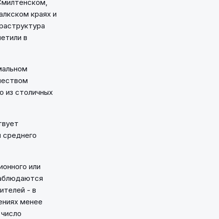
 Смилтенском,
алкском краях и
фраструктура
етили в
имальном
чеством
о из столичных
твует
 среднего
ионного или
наблюдаются
ителей - в
ениях менее
 число