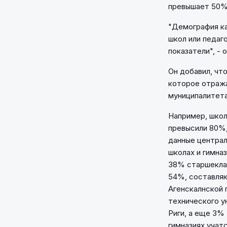
превышает 50% 
"Демография ка
школ или педаго
показатели", -
Он добавил, что
которое отража
муниципалитета
Например, школ
превысили 80%
данные централ
школах и гимна
38% старшеклас
54%, составляю
Агенскалнской 
технического у
Риги, а еще 3% 
гимназиях учат