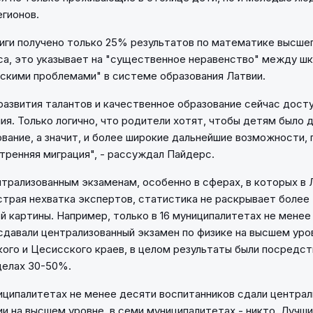
гионов.
иги получено только 25% результатов по математике высшег
а, это указывает на "существенное неравенство" между шк
скими проблемами" в системе образования Латвии.
азвития талантов и качественное образование сейчас досту
ия. Только логично, что родители хотят, чтобы детям было 
вание, а значит, и более широкие дальнейшие возможности, 
тренняя миграция", - рассуждал Пайдерс.
нтрализованным экзаменам, особенно в сферах, в которых в 
трая нехватка экспертов, статистика не раскрывает более
й картины. Например, только в 16 муниципалитетах не менее
сдавали централизованный экзамен по физике на высшем уро
ого и Цесисского краев, в целом результаты были посредс
делах 30-50%.
ниципалитетах не менее десяти воспитанников сдали центра
ии на высшем уровне, в семи муниципалитетах - никто. Лучши