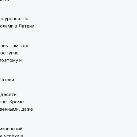
о уровня. По
олами в Латвии
пны там, где
доступно
поэтому и
Латвии
 десяти
вне. Кроме
твенными, даже
лизованный
е успехи в