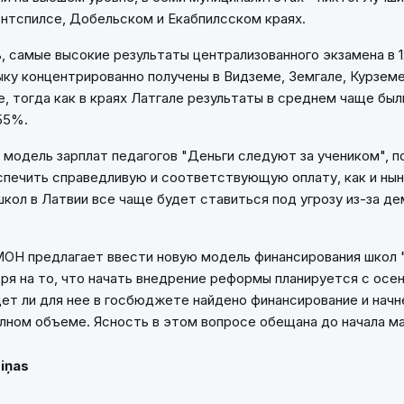
ентспилсе, Добельском и Екабпилсском краях.
, самые высокие результаты централизованного экзамена в 1
ыку концентрированно получены в Видземе, Земгале, Курземе
, тогда как в краях Латгале результаты в среднем чаще бы
55%.
одель зарплат педагогов "Деньги следуют за учеником", п
печить справедливую и соответствующую оплату, как и ны
кол в Латвии все чаще будет ставиться под угрозу из-за д
ОН предлагает ввести новую модель финансирования школ 
ря на то, что начать внедрение реформы планируется с осен
дет ли для нее в госбюджете найдено финансирование и начн
олном объеме. Ясность в этом вопросе обещана до начала м
Ziņas