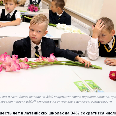
 лет в латвийских школах на 34% сократится число первоклассников, про
зования и науки (МОН), опираясь на актуальные данные о рождаемости.
есть лет в латвийских школах на 34% сократится числ