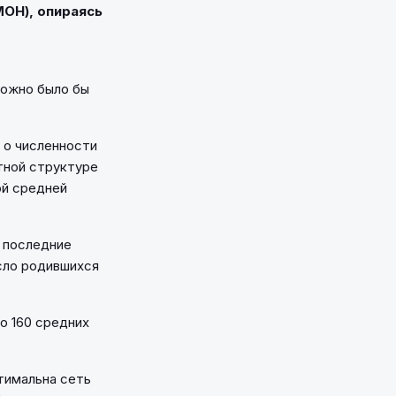
МОН), опираясь
можно было бы
 о численности
тной структуре
ой средней
 последние
исло родившихся
о 160 средних
тимальна сеть