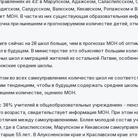
управлениях из 43: в Марупском, Адажском, Саласпилсском,
лдигском, Салдусском, Валкском, Кекавском, Ропажском и В
ает МОН. В части из них существующая образовательная ин
чна при нынешнем и прогнозируемом количестве детей, отм
иге сейчас на 28 школ больше, чем в прогнозах МОН об опт
л в будущем. В министерстве это объясняют большим коли
ных школ и миграцией жителей из остальной Латвии, особенн
рижские средние школы.
этом во всех самоуправлениях количество школ не соответс
им тенденциям, чтобы в будущем содержать средние школы
ешнем количестве, оценило МОН.
с 38% учителей в общеобразовательных учреждениях - пенс
го возраста, свидетельствует информация МОН. При этом 
тличия между самоуправлениями. Более молодой состав уч
и, где в Саласпилсском, Марупском и Кекавском самоуправл
тарше 55 лет. В Алуксненском крае и Краславском крае это