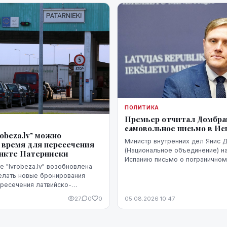
ПОЛИТИКА
Премьер отчитал Домбрав
самовольное письмо в И
robeza.lv" можно
Министр внутренних дел Янис 
 время для пересечения
(Национальное объединение) н
ункте Патерниеки
Испанию письмо о пограничном
е "lvrobeza.lv" возобновлена
Сеуте, когда их Марокко в Исп
елать новые бронирования
десятки тысяч человек. В Мад
ресечения латвийско-
было воспринято чувствительно
аницы в пограничном пункте
27
0
0
05.08.2026 10:47