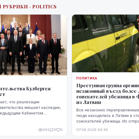
 РУБРИКИ · POLITICS
ПОЛИТИКА
Преступная группа орган
ительства Кулбергса:
незаконный въезд более 
ует
соискателей убежища в
из Латвии
ет, что реализации
авительства мешает наследие,
Все незаконно переправленны
редыдущим Кабинетом
люди находились в Латвии в ст
акже непредвиденные
соискателей убежища. Их отпр
ако в ближайшие месяцы он
самолетами из Латвии, либо м
492
0
0
07.08.2026 09:36
стремительного прогресса.
через Эстонию.