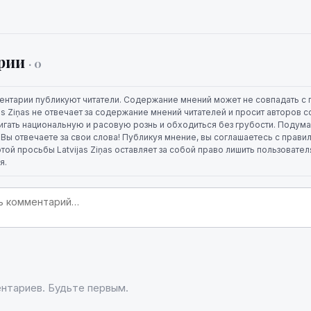
рии
· 0
ентарии публикуют читатели. Содержание мнений может не совпадать с 
jas Ziņas не отвечает за содержание мнений читателей и просит авторов
игать национальную и расовую рознь и обходиться без грубости. Подума
. Вы отвечаете за свои слова! Публикуя мнение, вы соглашаетесь с прави
той просьбы Latvijas Ziņas оставляет за собой право лишить пользовате
я.
нтариев. Будьте первым.