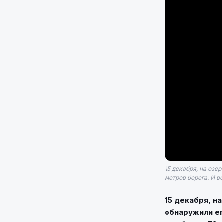
15 декабря, на озе
метров берега. И в
15 декабря, н
обнаружили ег