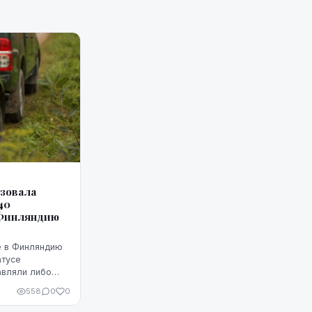
изовала
40
 Финляндию
е в Финляндию
атусе
авляли либо
орским путем
558
0
0