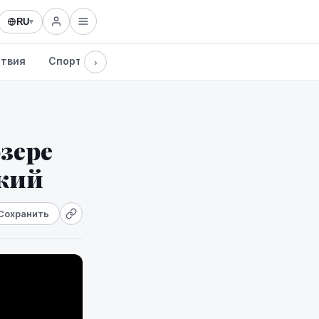
RU
▾
твия
Спорт
Здоровье
Культура
Технологии
›
зере
ский
Сохранить