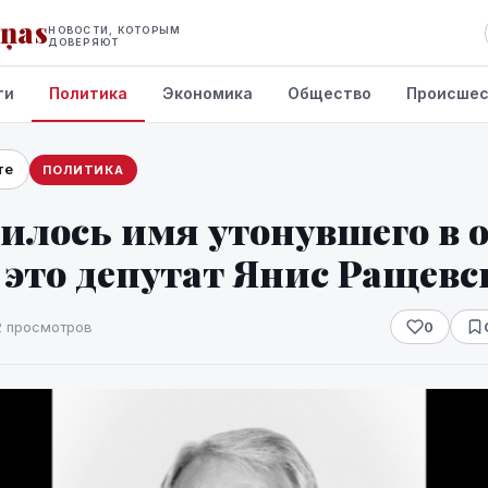
iņas
НОВОСТИ, КОТОРЫМ
ДОВЕРЯЮТ
ти
Политика
Экономика
Общество
Происшес
те
ПОЛИТИКА
лось имя утонувшего в о
 это депутат Янис Ращев
2 просмотров
0