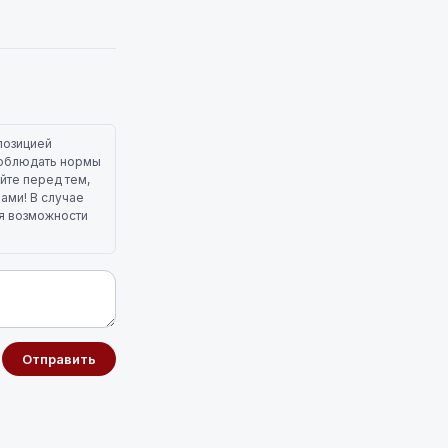
позицией
 соблюдать нормы
йте перед тем,
лами! В случае
ля возможности
Отправить