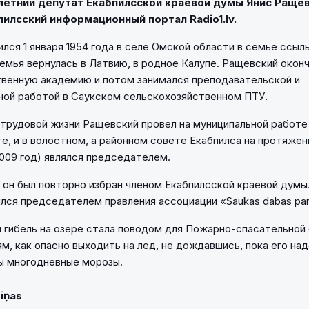
летний депутат Екабпилсской краевой думы Янис Ращев
илсский информационный портал Radio1.lv.
лся 1 января 1954 года в селе Омской области в семье ссыль
емья вернулась в Латвию, в родное Калупе. Ращевский окон
венную академию и потом занимался преподавательской и
ой работой в Саукском сельскохозяйственном ПТУ.
трудовой жизни Ращевский провел на муниципальной работе -
е, и в волостном, а районном совете Екабпилса на протяже
2009 год) являлся председателем.
 он был повторно избран членом Екабпилсской краевой дум
лся председателем правления ассоциации «Saukas dabas par
я гибель на озере стала поводом для Пожарно-спасательной
м, как опасно выходить на лед, не дождавшись, пока его на
ы многодневные морозы.
Ziņas