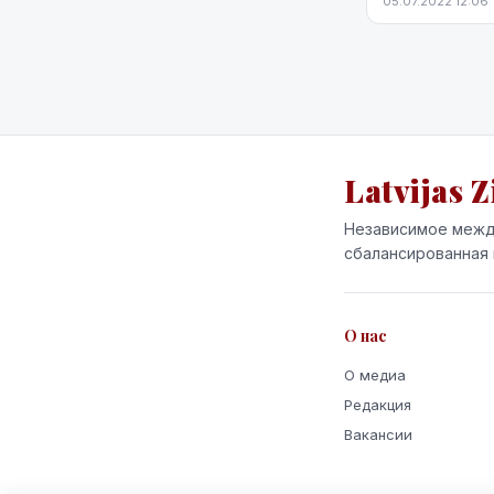
05.07.2022 12:06
прокомментиро
здравоохранени.
Latvijas Z
Независимое межд
сбалансированная 
О нас
О медиа
Редакция
Вакансии