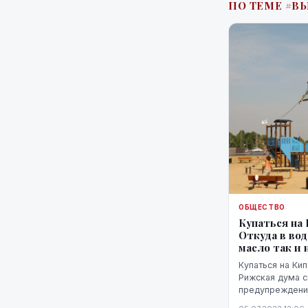
ПО ТЕМЕ #В
ОБЩЕСТВО
Купаться на
Откуда в во
масло так и 
Купаться на Ки
Рижская дума с
предупреждения
воды Службе н