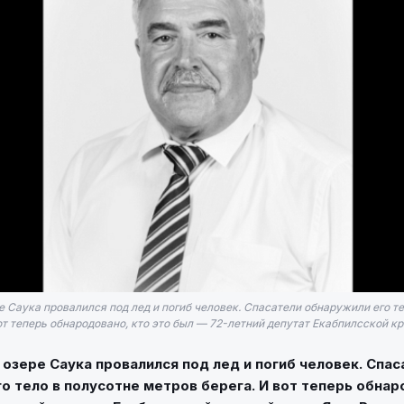
ре Саука провалился под лед и погиб человек. Спасатели обнаружили его т
от теперь обнародовано, кто это был — 72-летний депутат Екабпилсской кра
а озере Саука провалился под лед и погиб человек. Спас
о тело в полусотне метров берега. И вот теперь обнар