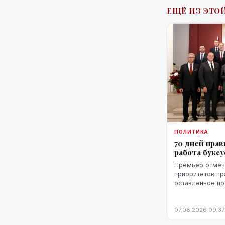
ЕЩЁ ИЗ ЭТОЙ
ПОЛИТИКА
70 дней прав
работа букс
Премьер отмеча
приоритетов пр
оставленное п
министров, а т
проблемы, одн
07.08.2026 09:37
ожидает более 