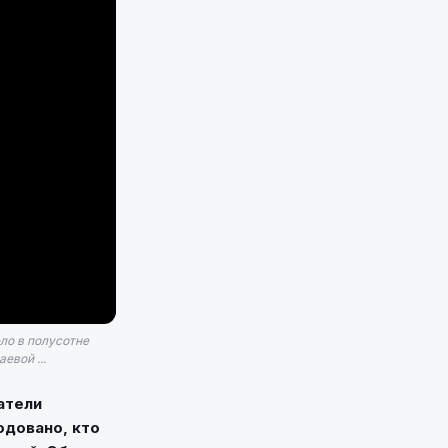
ело в полусотне
евой ...
атели
одовано, кто