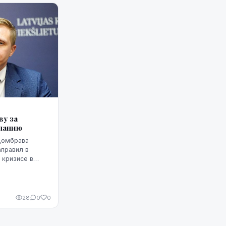
у за
спанию
Домбрава
аправил в
 кризисе в
анию проникли
риде письмо
.
28
0
0