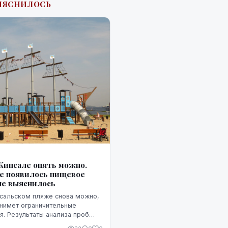
ЫЯСНИЛОСЬ
 Кипсале опять можно.
де появилось пищевое
не выяснилось
псальском пляже снова можно,
нимет ограничительные
. Результаты анализа проб
овостей ЛР-4