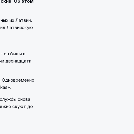
ский. Об этом
ных из Латвии.
чил Латвийскую
 он был и в
нии двенадцати
ы. Одновременно
kas».
 службы снова
дежно скуют до