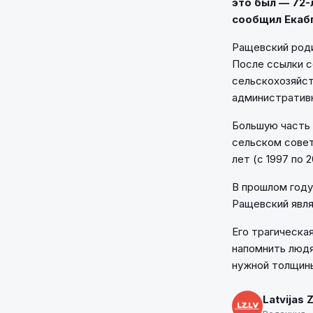
это был — 72-
сообщил Екабп
Ращевский роди
После ссылки с
сельскохозяйст
административн
Большую часть 
сельском совет
лет (с 1997 по 
В прошлом году
Ращевский явля
Его трагическа
напомнить людя
нужной толщин
Latvijas 