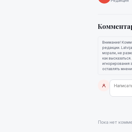
Редакция
Коммента
Внимание! Комм
редакции. Latvi
морали, не разж
как высказаться
игнорирования э
оставлять мнени
Пока нет комме