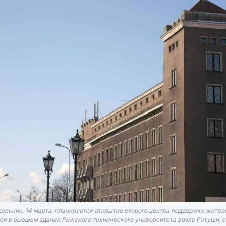
ельник, 14 марта, планируется открытие второго центра поддержки жител
я в бывшем здании Рижского технического университета возле Ратуши, со