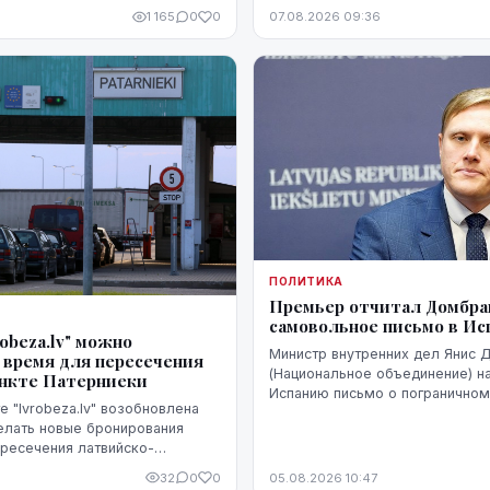
самолетами из Латвии, либо м
1 165
0
0
07.08.2026 09:36
стремительного прогресса.
через Эстонию.
ПОЛИТИКА
Премьер отчитал Домбрав
самовольное письмо в И
robeza.lv" можно
Министр внутренних дел Янис 
 время для пересечения
(Национальное объединение) н
ункте Патерниеки
Испанию письмо о пограничном
е "lvrobeza.lv" возобновлена
Сеуте, когда их Марокко в Исп
елать новые бронирования
десятки тысяч человек. В Мад
ресечения латвийско-
было воспринято чувствительно
аницы в пограничном пункте
32
0
0
05.08.2026 10:47