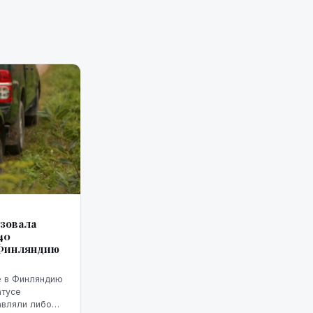
изовала
40
 Финляндию
е в Финляндию
атусе
авляли либо