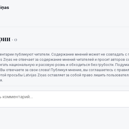
Ziņas
рии
· 0
ентарии публикуют читатели. Содержание мнений может не совпадать с 
jas Ziņas не отвечает за содержание мнений читателей и просит авторов
игать национальную и расовую рознь и обходиться без грубости. Подума
. Вы отвечаете за свои слова! Публикуя мнение, вы соглашаетесь с прави
той просьбы Latvijas Ziņas оставляет за собой право лишить пользовате
я.