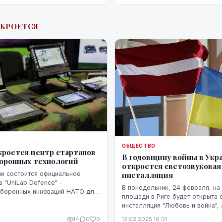
ТКРОЕТСЯ
ОБЩЕСТВО
кроется центр стартапов
В годовщину войны в Укра
боронных технологий
откроется светозвуковая
ии состоится официальное
инсталляция
 "UniLab Defence" -
В понедельник, 24 февраля, на
оборонных инноваций НАТО для
площади в Риге будет открыта 
еского региона (NATO DIANA),
инсталляция "Любовь и война",
тавители центра.
Свободы - выставка "Три года 
14
0
0
12.02.2025 16:01