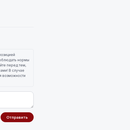
позицией
 соблюдать нормы
йте перед тем,
лами! В случае
ля возможности
Отправить