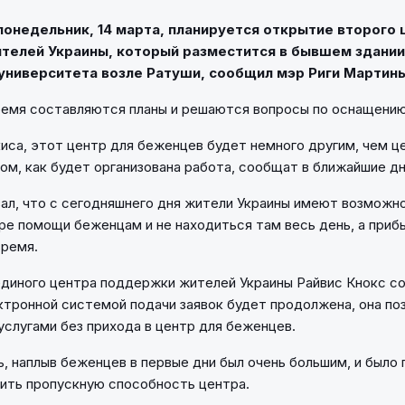
онедельник, 14 марта, планируется открытие второго 
телей Украины, который разместится в бывшем здании
университета возле Ратуши, сообщил мэр Риги Мартинь
емя составляются планы и решаются вопросы по оснащению
иса, этот центр для беженцев будет немного другим, чем ц
том, как будет организована работа, сообщат в ближайшие дн
ал, что с сегодняшнего дня жители Украины имеют возможн
ре помощи беженцам и не находиться там весь день, а приб
время.
диного центра поддержки жителей Украины Райвис Кнокс с
ктронной системой подачи заявок будет продолжена, она по
услугами без прихода в центр для беженцев.
, наплыв беженцев в первые дни был очень большим, и было 
ить пропускную способность центра.