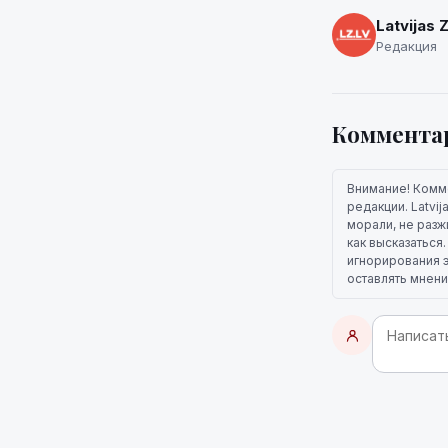
Latvijas 
Редакция
Коммента
Внимание! Комм
редакции. Latvi
морали, не разж
как высказаться
игнорирования э
оставлять мнени