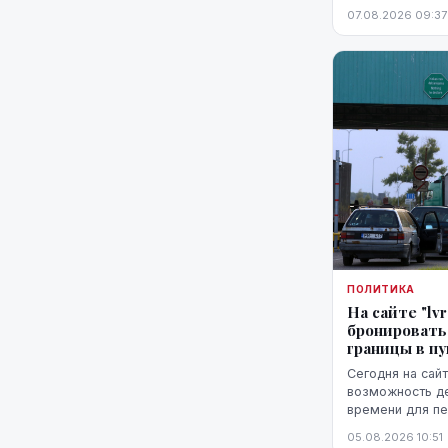
07.08.2026 09:37
ожидает более 
ПОЛИТИКА
На сайте "lv
бронировать
границы в п
Сегодня на сайт
возможность д
времени для пе
белорусской гр
05.08.2026 10:51
Патерниеки.