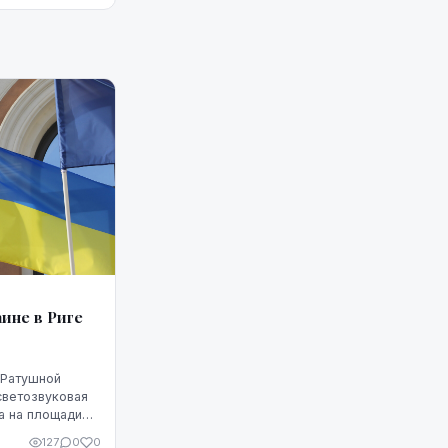
ине в Риге
 Ратушной
светозвуковая
 а на площади
стойкости и
127
0
0