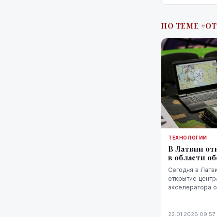
ПО ТЕМЕ #О
ТЕХНОЛОГИИ
В Латвии от
в области о
Сегодня в Латв
открытие центра
акселератора 
Североатлантич
сообщили предс
22.01.2026 09:57