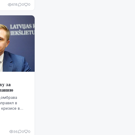
орским путем
618
0
0
у за
спанию
Домбрава
аправил в
 кризисе в
анию проникли
риде письмо
.
36
0
0