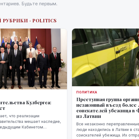
нтариев. Будьте первым.
 РУБРИКИ · POLITICS
ПОЛИТИКА
Преступная группа орган
ительства Кулбергса:
незаконный въезд более 
ует
соискателей убежища в
из Латвии
ет, что реализации
авительства мешает наследие,
Все незаконно переправленны
редыдущим Кабинетом
люди находились в Латвии в ст
акже непредвиденные
соискателей убежища. Их отпр
ако в ближайшие месяцы он