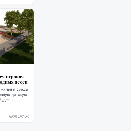
оченн...
ся игровая
одных песен
т жилья и среды
енную детскую
будет
вание элементы
ния в т...
36
0
0