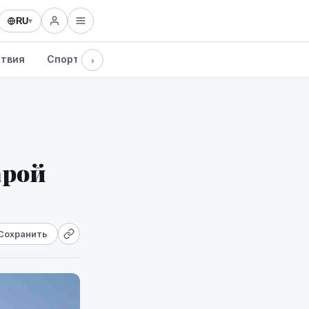
RU
▾
твия
Спорт
Здоровье
Культура
Технологии
›
арой
Сохранить