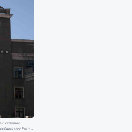
ей Украины,
общил мэр Риги ...