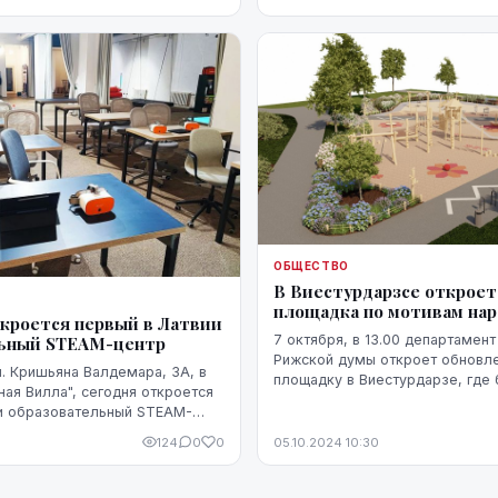
непобедимости Украины", приур
ОБЩЕСТВО
В Виестурдарзсе откроет
площадка по мотивам нар
ткроется первый в Латвии
7 октября, в 13.00 департамен
льный STEAM-центр
Рижской думы откроет обновл
л. Кришьяна Валдемара, 3A, в
площадку в Виестурдарзе, где 
ная Вилла", сегодня откроется
установлено игровое оборудо
и образовательный STEAM-
ландшафтного дизайна и озелене
и агентству ЛЕТА
124
0
0
05.10.2024 10:30
центра.