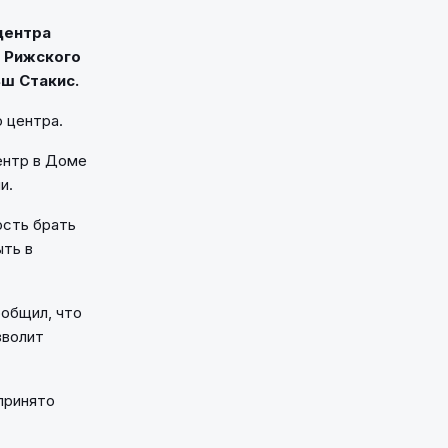
центра
 Рижского
ш Стакис.
 центра.
ентр в Доме
и.
ость брать
ыть в
ообщил, что
зволит
принято