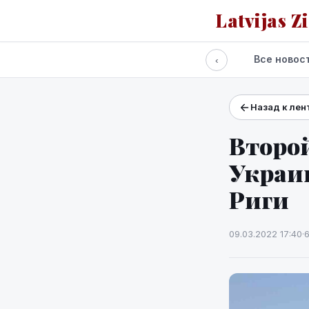
Latvijas Z
Все новос
‹
Назад к лен
Проекты и сервисы
Прогноз погоды
Второй
Украин
Риги
09.03.2022 17:40
·