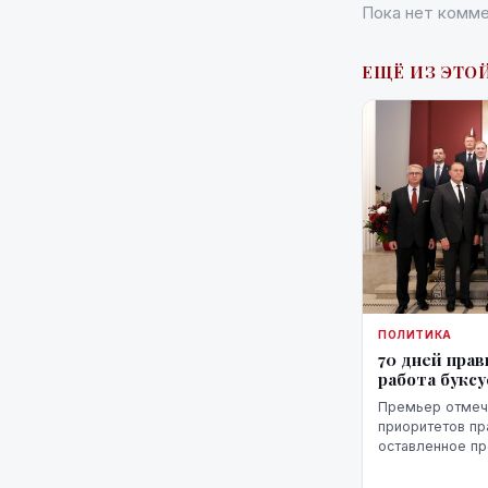
Пока нет комме
ЕЩЁ ИЗ ЭТОЙ
ПОЛИТИКА
70 дней прав
работа букс
Премьер отмеча
приоритетов пр
оставленное п
министров, а т
проблемы, одн