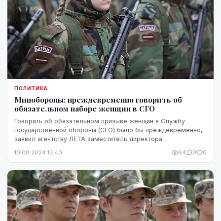
ПОЛИТИКА
Минобороны: преждевременно говорить об
обязательном наборе женщин в СГО
Говорить об обязательном призыве женщин в Службу
государственной обороны (СГО) было бы преждевременно,
заявил агентству ЛЕТА заместитель директора
департамента государственной обороны Министерства об...
10.08.2024 13:40
64
0
0