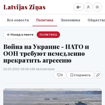
Latvijas Ziņas
▾
Все новости
Политика
Экономика
Обществ
Назад к ленте
ПОЛИТИКА
Проекты и сервисы
Война на Украине - НАТО и
Прогноз погоды
ООН требуют немедленно
прекратить агрессию
24.02.2022 06:46
·
248 просмотров
0
Сохранить