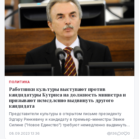
ПОЛИТИКА
Работники культуры выступают против
кандидатуры Кутриса на должность министра и
призывают немедленно выдвинуть другого
кандидата
Представители культуры в открытом письме президенту
Эдгару Ринкевичу и кандидату в премьер-министры Эвике
Силине ("Новое Единство") требуют немедленно выдвинуть
на пост министра культуры другого канди...
08.09.2023 13:36
136
0
0