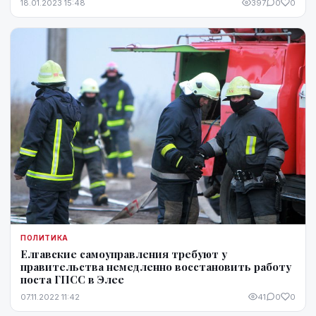
18.01.2023 15:48
397
0
0
ПОЛИТИКА
Елгавские самоуправления требуют у
правительства немедленно восстановить работу
поста ГПСС в Элее
07.11.2022 11:42
41
0
0