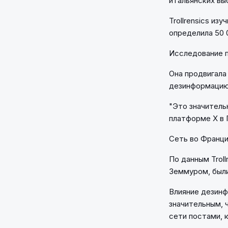
итальянских вы
Trollrensics из
определила 50 
Исследование п
Она продвигала
дезинформацию 
"Это значитель
платформе X в 
Сеть во Франци
По данным Trol
Земмуром, были
Влияние дезинф
значительным, 
сети постами, 