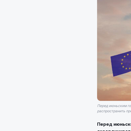
Перед июньским го
распространить про
Перед июньски