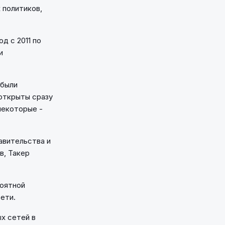
 политиков,
од с 2011 по
и
 были
 открыты сразу
некоторые -
авительства и
в, Такер
роятной
ети.
х сетей в