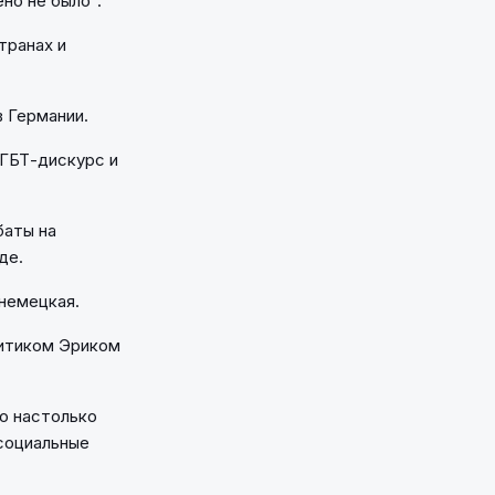
но не было".
странах и
 Германии.
ЛГБТ-дискурс и
баты на
де.
 немецкая.
литиком Эриком
о настолько
 социальные