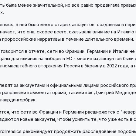
ть была менее значительной, но все равно продвигала правых
х.
rensics, в ней было много старых аккаунтов, созданных в пери
значает, что она, скорее всего, оказывала влияние на Италию 
 пророссийские нарративы в течение длительного времени.
 говорится в отчете, сети во Франции, Германии и Италии не
даны для влияния на выборы в ЕС - многие из аккаунтов были
олномасштабного вторжения России в Украину в 2022 году, а 
следят за аккаунтами и официальными лицами российского пр
ьтраправыми комментаторами, такими как Дмитрий Медведе
Влаардингербрук.
ится, что сети во Франции и Германии расширяются с "неве
здаются новые аккаунты, чтобы усилить те, что уже есть в с
rollrensics рекомендует продолжить расследование подобны