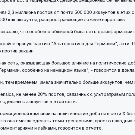
боров в ЕС. В Нидерландах дезинформационных сетей выявле
учила 2,3 миллиона постов от почти 500 000 аккаунтов в этих 
000 как аккаунты, распространяющие ложные нарративы.
оказало, что особенно обширной была сеть дезинформации в
 крайне правую партию "Альтернатива для Германии", анти-
против вакцин.
ная сеть, оказывающая большое влияние на политические де
Германии, особенно на немецком языке", - говорится в докла
и, тем временем, имела значительно больше аккаунтов, чем
lrensics, не менее 20% постов, связанных с ультраправым по
 сделаны с аккаунтов в этой сети.
ормационной кампании на политические дебаты в сети X был
что она смогла сделать темы трендовыми, просто наводнив
комментариями и лайками, говорится в отчете.