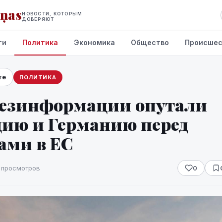
iņas
НОВОСТИ, КОТОРЫМ
ДОВЕРЯЮТ
ти
Политика
Экономика
Общество
Происшес
те
ПОЛИТИКА
дезинформации опутали
ию и Германию перед
ами в ЕС
 просмотров
0