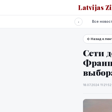
Latvijas Z
Все новос
‹
Назад к лен
Проекты и сервисы
Прогноз погоды
Сети 
Франц
выбор
18.07.2024 11:21
·
52