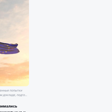
ванные попытки
докладе, подго...
нимались