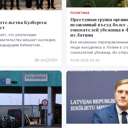
ПОЛИТИКА
Преступная группа орган
ительства Кулбергса:
незаконный въезд более 
ует
соискателей убежища в
из Латвии
ет, что реализации
авительства мешает наследие,
Все незаконно переправленны
редыдущим Кабинетом
люди находились в Латвии в ст
акже непредвиденные
соискателей убежища. Их отпр
ако в ближайшие месяцы он
самолетами из Латвии, либо м
1 261
0
0
07.08.2026 09:36
стремительного прогресса.
через Эстонию.