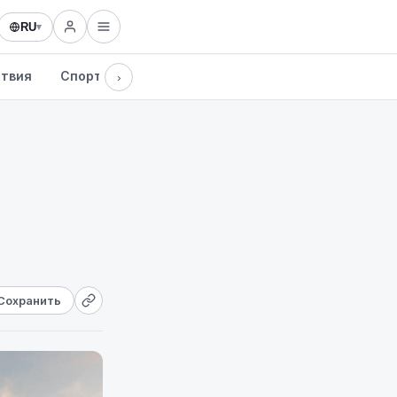
RU
▾
твия
Спорт
Здоровье
Культура
Технологии
›
Сохранить