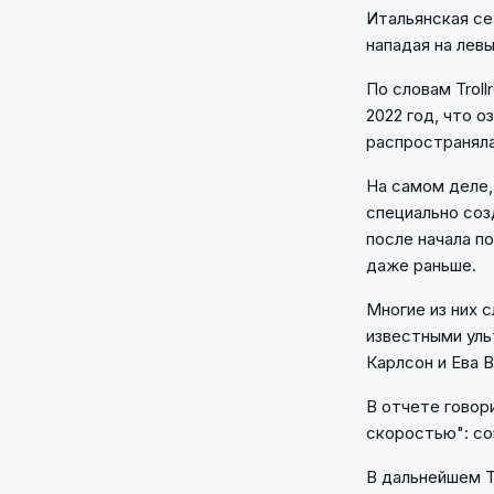
Итальянская се
нападая на левы
По словам Troll
2022 год, что о
распространяла
На самом деле,
специально соз
после начала п
даже раньше.
Многие из них 
известными ул
Карлсон и Ева 
В отчете говор
скоростью": со
В дальнейшем T