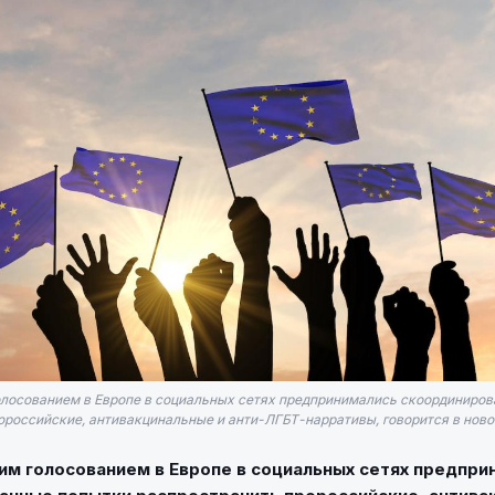
лосованием в Европе в социальных сетях предпринимались скоординиро
российские, антивакцинальные и анти-ЛГБТ-нарративы, говорится в новом 
м голосованием в Европе в социальных сетях предпри