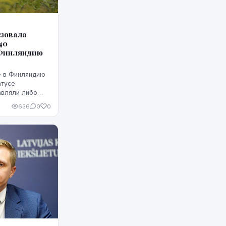
изовала
40
 Финляндию
е в Финляндию
атусе
авляли либо
орским путем
636
0
0