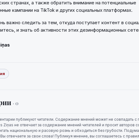
ских странах, а также обратить внимание на потенциальные
ные кампании на TikTok и других социальных платформах.
ень важно следить за тем, откуда поступает контент в социа
итесь, и знать об активности этих дезинформационных сете
Ziņas
ия
рии
· 0
ентарии публикуют читатели. Содержание мнений может не совпадать с 
jas Ziņas не отвечает за содержание мнений читателей и просит авторов
игать национальную и расовую рознь и обходиться без грубости. Подума
. Вы отвечаете за свои слова! Публикуя мнение, вы соглашаетесь с прави