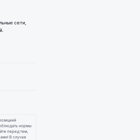
льные сети,
й.
позицией
 соблюдать нормы
йте перед тем,
лами! В случае