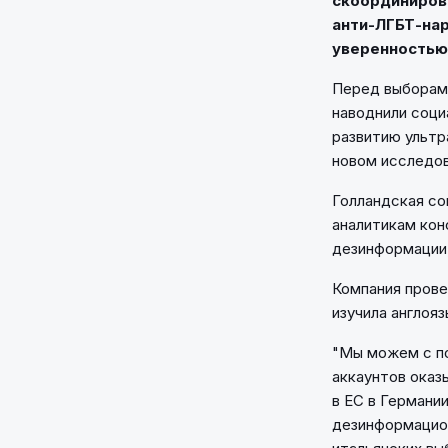
скоординиров
анти-ЛГБТ-нар
уверенностью
Перед выборами
наводнили соци
развитию ультр
новом исследов
Голландская со
аналитикам конс
дезинформации
Компания прове
изучила англояз
"Мы можем с по
аккаунтов оказ
в ЕС в Германии
дезинформацион