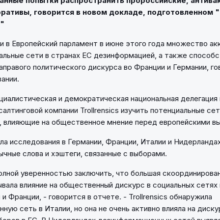
анные попытки распространить пророссийские, антива
ративы, говорится в новом докладе, подготовленном 
"
 в Европейский парламент в июне этого года множество ак
альные сети в странах ЕС дезинформацией, а также способ
аправого политического дискурса во Франции и Германии, го
ании.
циалистическая и демократическая национальная делегация
алтинговой компании Trollrensics изучить потенциальные се
, влияющие на общественное мнение перед европейскими в
ла исследования в Германии, Франции, Италии и Нидерландах
ычные слова и хэштеги, связанные с выборами.
лной уверенностью заключить, что большая скоординирова
ывала влияние на общественный дискурс в социальных сетях
 и Франции, - говорится в отчете. - Trollrensics обнаружила
ную сеть в Италии, но она не очень активно влияла на диску