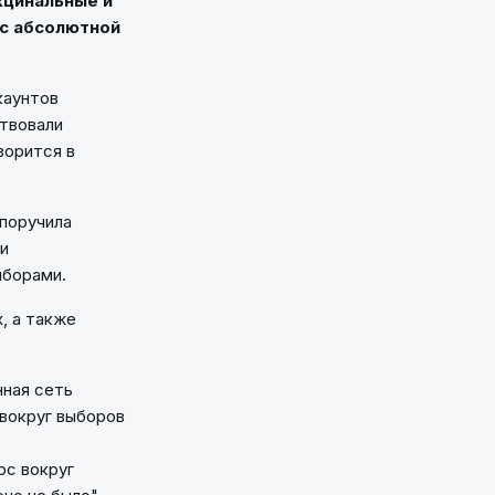
кцинальные и
"с абсолютной
каунтов
ствовали
ворится в
 поручила
ти
ыборами.
, а также
нная сеть
 вокруг выборов
рс вокруг