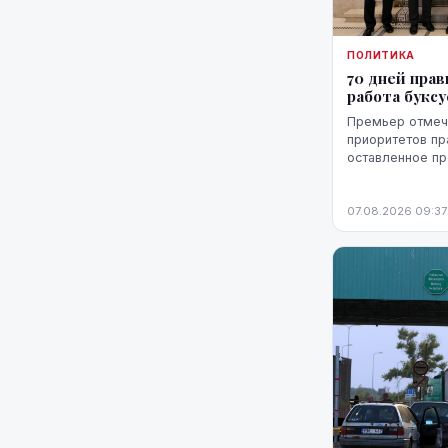
ПОЛИТИКА
70 дней прав
работа букс
Премьер отмеча
приоритетов пр
оставленное п
министров, а т
проблемы, одн
07.08.2026 09:37
ожидает более 