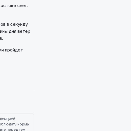
востоке снег.
ов в секунду
вины дня ветер
в.
ми пройдет
позицией
 соблюдать нормы
йте перед тем,