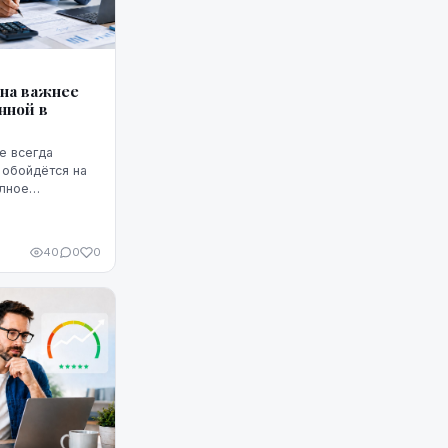
она важнее
нной в
е всегда
 обойдётся на
олное
т ГПС —
40
0
0