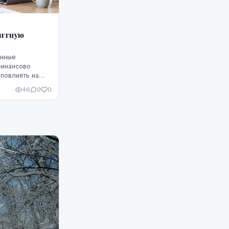
дитную
енные
финансово
повлиять на
Однако
46
0
0
 что ситуацию
едитную
чшить, но для
улярное
родуманные