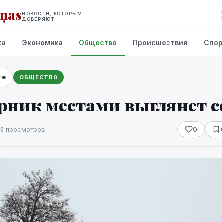
iņas
НОВОСТИ, КОТОРЫМ
ДОВЕРЯЮТ
ка
Экономика
Общество
Происшествия
Спо
те
ОБЩЕСТВО
орник местами выглянет 
3 просмотров
0