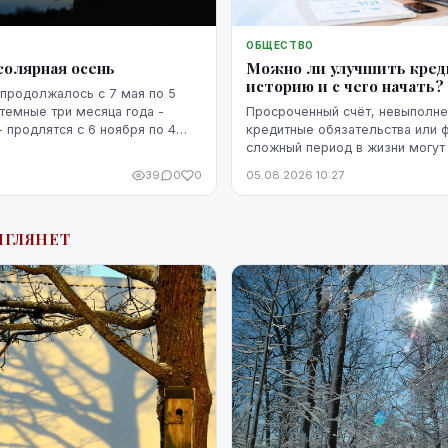
ОБЩЕСТВО
солярная осень
Можно ли улучшить кре
историю и с чего начать?
продолжалось с 7 мая по 5
 темные три месяца года -
Просроченный счёт, невыполн
- продлятся с 6 ноября по 4
кредитные обязательства или 
сложный период в жизни могут 
кредитную историю человека. 
39
0
0
05.08.2026 10:27
негативная запись не означает,
уже невозможно изменить. Кр
историю можно постепенно улу
ЫГЛЯНЕТ
этого потребуются время, рег
выполнение обязательств и п
действия.