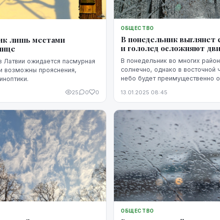
ОБЩЕСТВО
В понедельник выглянет с
ик лишь местами
и гололед осложняют дв
лнце
В понедельник во многих район
в Латвии ожидается пасмурная
солнечно, однако в восточной 
и возможны прояснения,
небо будет преимущественно 
иноптики.
прогнозируют синоптики.
25
0
0
13.01.2025 08:45
ОБЩЕСТВО