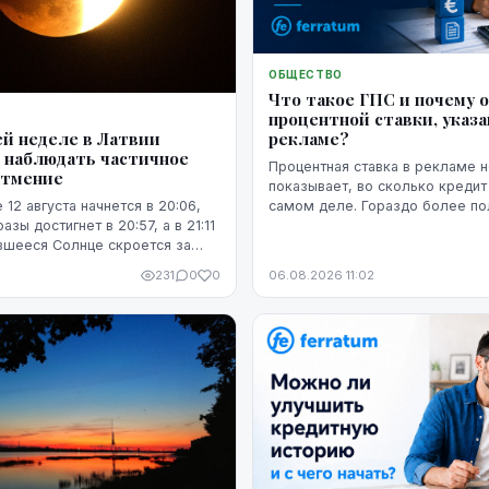
ОБЩЕСТВО
Что такое ГПС и почему 
процентной ставки, указа
рекламе?
й неделе в Латвии
 наблюдать частичное
Процентная ставка в рекламе н
атмение
показывает, во сколько кредит
самом деле. Гораздо более п
 12 августа начнется в 20:06,
представление о расходах даё
зы достигнет в 20:57, а в 21:11
годовая процентная ставка.
вшееся Солнце скроется за
231
0
0
06.08.2026 11:02