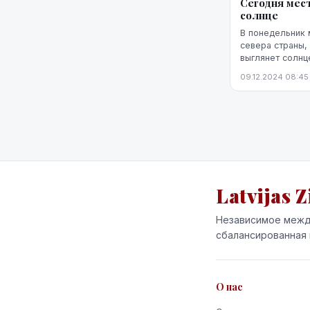
Сегодня мес
солнце
В понедельник 
севера страны,
выглянет солнц
09.12.2024 08:45
Latvijas Z
Независимое межд
сбалансированная 
О нас