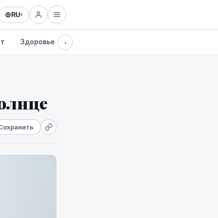
RU
▾
рт
Здоровье
Культура
Технологии
›
солнце
Сохранить