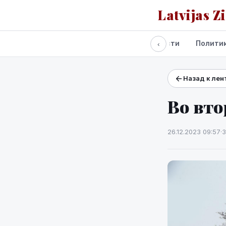
Latvijas Z
Все новости
Полити
‹
Назад к лен
Проекты и сервисы
Прогноз погоды
Во вт
26.12.2023 09:57
·
3