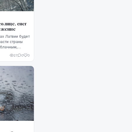
олнце, снег
ижение
ах Латвии будет
части страны
облачным,
27
0
0