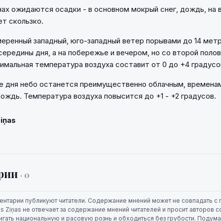
нах ожидаются осадки - в основном мокрый снег, дождь, на 
ет скользко.
еренный западный, юго-западный ветер порывами до 14 метр
середины дня, а на побережье и вечером, но со второй поло
имальная температура воздуха составит от 0 до +4 градусо
ие дня небо останется преимущественно облачным, времена
дождь. Температура воздуха повысится до +1 - +2 градусов.
Ziņas
рии
· 0
ентарии публикуют читатели. Содержание мнений может не совпадать с 
jas Ziņas не отвечает за содержание мнений читателей и просит авторов
игать национальную и расовую рознь и обходиться без грубости. Подума