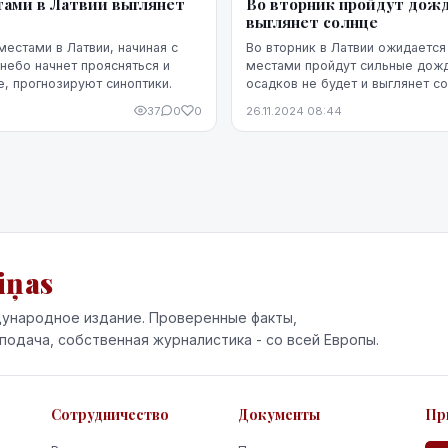
тами в Латвии выглянет
Во вторник пройдут дожд
выглянет солнце
местами в Латвии, начиная с
Во вторник в Латвии ожидается
 небо начнет проясняться и
местами пройдут сильные дожди
е, прогнозируют синоптики.
осадков не будет и выглянет с
прогнозируют синоптики.
37
0
0
26.11.2024 08:44
iņas
ународное издание. Проверенные факты,
подача, собственная журналистика - со всей Европы.
Сотрудничество
Документы
Пр