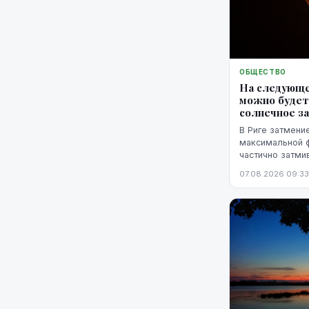
ОБЩЕСТВО
На следующе
можно будет
солнечное з
В Риге затмение
максимальной фа
частично затми
горизонтом.
07.08.2026 09:33