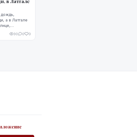
и, в Латгале
 дождь,
, а в Латгале
олнце,
30
0
0
иложение