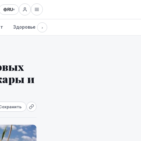
RU
▾
рт
Здоровье
Культура
Технологии
›
овых
жары и
Сохранить