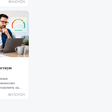
41
0
0
дитную
енные
финансово
повлиять на
Однако
47
0
0
 что ситуацию
едитную
чшить, но для
улярное