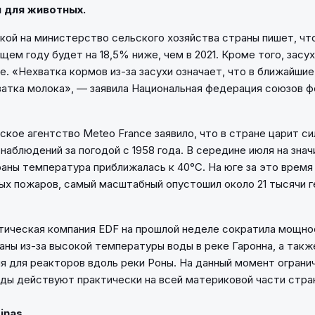
 для животных.
лкой на министерство сельского хозяйства страны пишет, чт
щем году будет на 18,5% ниже, чем в 2021. Кроме того, засу
. «Нехватка кормов из-за засухи означает, что в ближайш
ватка молока», — заявила Национальная федерация союзов 
кое агентство Meteo France заявило, что в стране царит с
 наблюдений за погодой с 1958 года. В середине июля на зна
аны температура приближалась к 40°C. На юге за это время
ых пожаров, самый масштабный опустошил около 21 тысячи г
ическая компания EDF на прошлой неделе сократила мощно
аны из-за высокой температуры воды в реке Гаронна, а такж
 для реакторов вдоль реки Роны. На данный момент огранич
ды действуют практически на всей материковой части стра
Ziņas