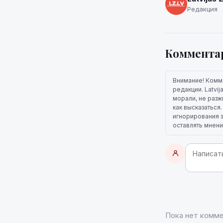
Редакция
Коммента
Внимание! Комм
редакции. Latvi
морали, не разж
как высказаться
игнорирования э
оставлять мнени
Пока нет комме