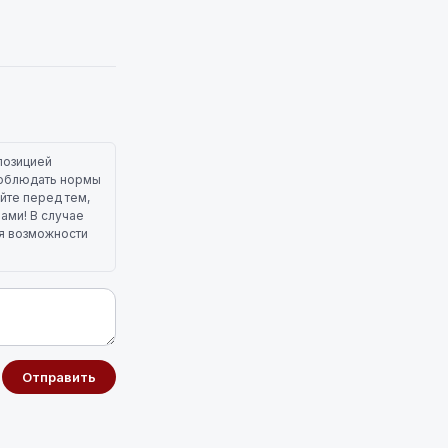
позицией
 соблюдать нормы
йте перед тем,
лами! В случае
ля возможности
Отправить