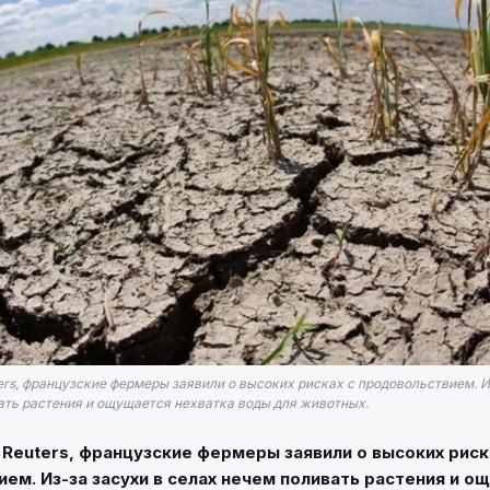
rs, французские фермеры заявили о высоких рисках с продовольствием. И
ать растения и ощущается нехватка воды для животных.
Reuters, французские фермеры заявили о высоких риск
ем. Из-за засухи в селах нечем поливать растения и о