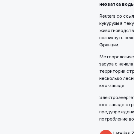
нехватка воды
Reuters со ссы
кукурузы в теку
животноводстве
возникнуть нех
Франции.
Метеорологичес
засуха с начала
территории стр
несколько лесн
юго-западе.
Электроэнергет
юго-западе стр
предупреждения
потребление во
Latvijas 