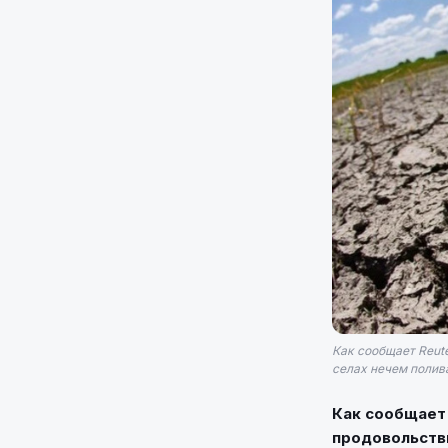
Как сообщает Reute
селах нечем полив
Как сообщает 
продовольстви