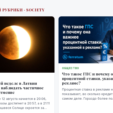
 РУБРИКИ · SOCIETY
ОБЩЕСТВО
Что такое ГПС и почему 
процентной ставки, указа
рекламе?
й неделе в Латвии
 наблюдать частичное
Процентная ставка в рекламе н
атмение
показывает, во сколько кредит
самом деле. Гораздо более п
 12 августа начнется в 20:06,
представление о расходах даё
зы достигнет в 20:57, а в 21:11
годовая процентная ставка.
вшееся Солнце скроется за