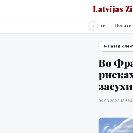
Latvijas Z
Все новости
Полити
‹
Назад к лен
Проекты и сервисы
Прогноз погоды
Во Фр
рисках
засухи
09.08.2022 13:51
·
4