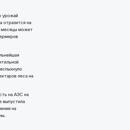
о урожай
ха отразится на
ие месяцы может
фермеров
ильнейшая
чительной
 вспыхнуло
ектаров леса на
сть на АЭС на
е выпустила
ения на
ны.