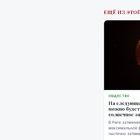
ЕЩЁ ИЗ ЭТОЙ
ОБЩЕСТВО
На следующе
можно будет
солнечное з
В Риге затмение
максимальной фа
частично затми
горизонтом.