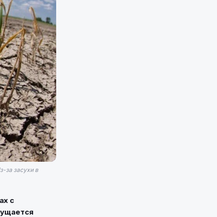
з-за засухи в
ах с
щущается