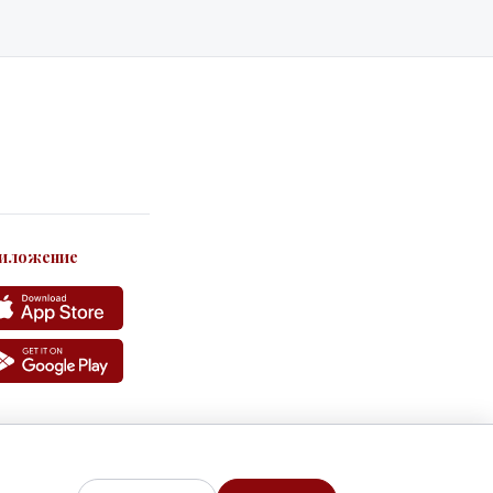
родуманные
иложение