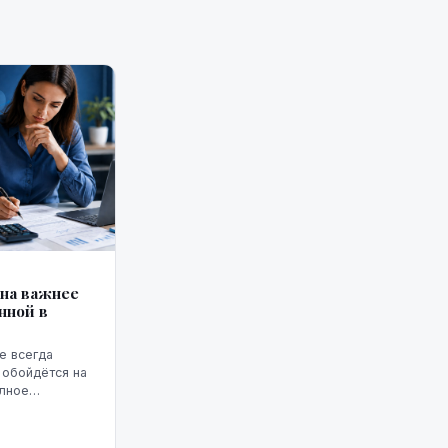
она важнее
нной в
е всегда
 обойдётся на
олное
т ГПС —