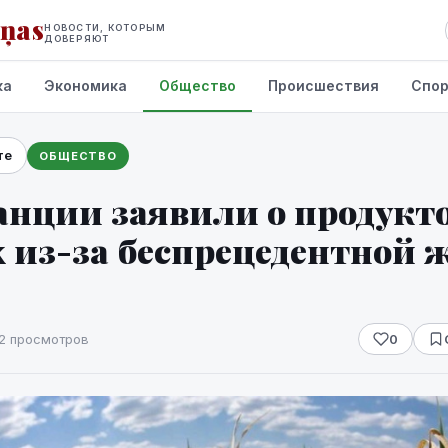
iņas
НОВОСТИ, КОТОРЫМ
ДОВЕРЯЮТ
ка
Экономика
Общество
Происшествия
Спо
те
ОБЩЕСТВО
анции заявили о продукт
 из-за беспрецедентной 
2 просмотров
0