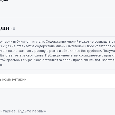
рии
· 0
ентарии публикуют читатели. Содержание мнений может не совпадать с 
jas Ziņas не отвечает за содержание мнений читателей и просит авторов
игать национальную и расовую рознь и обходиться без грубости. Подума
. Вы отвечаете за свои слова! Публикуя мнение, вы соглашаетесь с прави
той просьбы Latvijas Ziņas оставляет за собой право лишить пользовате
я.
нтариев. Будьте первым.