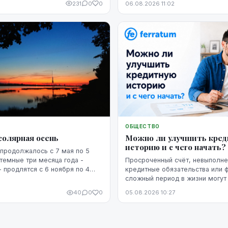
231
0
0
06.08.2026 11:02
ОБЩЕСТВО
солярная осень
Можно ли улучшить кре
историю и с чего начать?
продолжалось с 7 мая по 5
 темные три месяца года -
Просроченный счёт, невыполн
- продлятся с 6 ноября по 4
кредитные обязательства или 
сложный период в жизни могут 
кредитную историю человека. 
40
0
0
05.08.2026 10:27
негативная запись не означает,
уже невозможно изменить. Кр
историю можно постепенно улу
этого потребуются время, рег