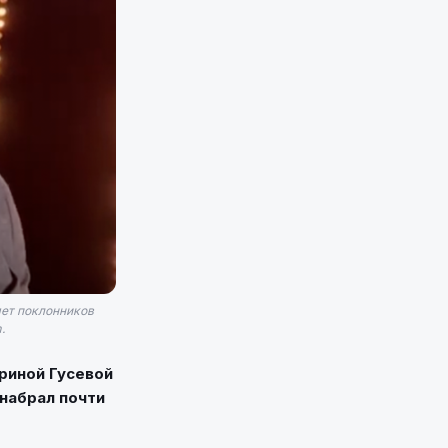
яет поклонников
.
ериной Гусевой
 набрал почти