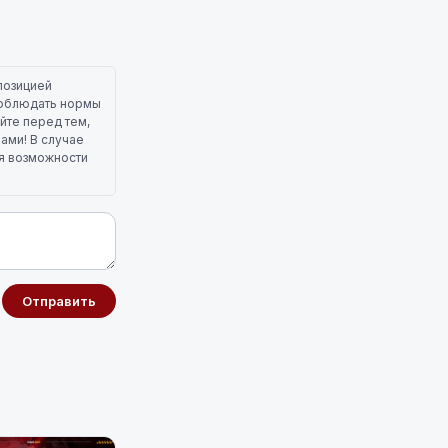
позицией
 соблюдать нормы
йте перед тем,
лами! В случае
ля возможности
Отправить