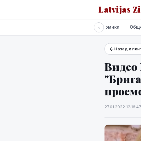
Latvijas Z
Все новости
Политика
Экономика
Общ
‹
Назад к лен
Проекты и сервисы
Прогноз погоды
Видео 
"Брига
просм
27.01.2022 12:16
·
4