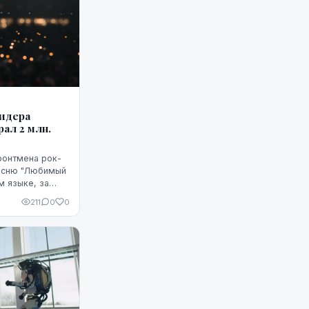
лидера
рал 2 млн.
ронтмена рок-
м языке, за
двух миллионов
211
0
0