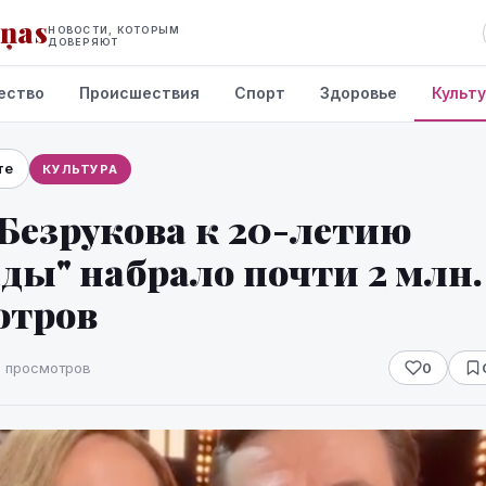
iņas
НОВОСТИ, КОТОРЫМ
ДОВЕРЯЮТ
ество
Происшествия
Спорт
Здоровье
Культ
те
КУЛЬТУРА
Безрукова к 20-летию
ды" набрало почти 2 млн.
отров
7 просмотров
0