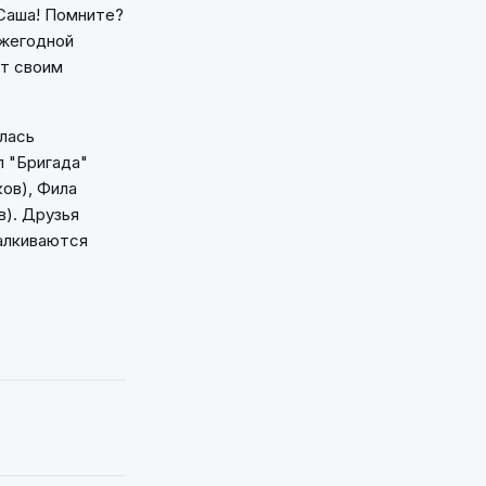
 Саша! Помните?
ежегодной
ет своим
лась
л "Бригада"
ов), Фила
). Друзья
талкиваются