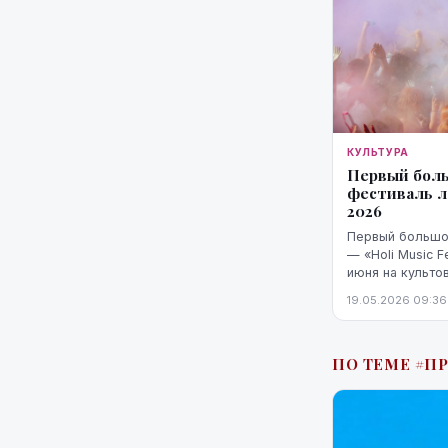
КУЛЬТУРА
Первый бол
фестиваль ле
2026
Первый большо
— «Holi Music F
июня на культо
индустриальном
19.05.2026 09:36
обещают органи
ПО ТЕМЕ #П