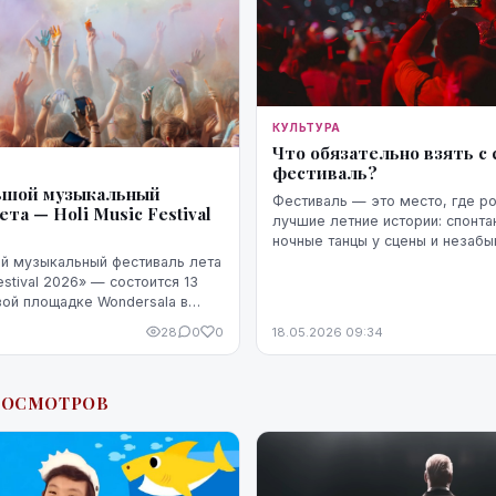
КУЛЬТУРА
Что обязательно взять с 
фестиваль?
ьшой музыкальный
Фестиваль — это место, где р
та — Holi Music Festival
лучшие летние истории: спонта
ночные танцы у сцены и незаб
моменты с друзьями. Но в реал
й музыкальный фестиваль лета
фестивалях очень часто что-то
estival 2026» — состоится 13
телефон...
вой площадке Wondersala в
 районе Андрейоста. Как
28
0
0
18.05.2026 09:34
заторы, фестиваль стан...
РОСМОТРОВ