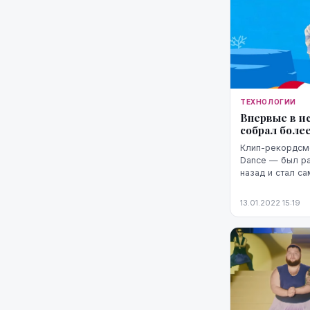
ТЕХНОЛОГИИ
Впервые в и
собрал более
Клип-рекордсме
Dance — был ра
назад и стал с
оттеснив Despacito Детская песня B
Dance стала пер
13.01.2022 15:19