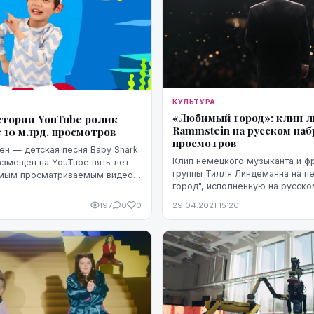
КУЛЬТУРА
«Любимый город»: клип 
стории YouTube ролик
Rammstein на русском наб
 10 млрд. просмотров
просмотров
н — детская песня Baby Shark
Клип немецкого музыканта и ф
змещен на YouTube пять лет
группы Тилля Линдеманна на песню "Любимый
амым просматриваемым видео,
город", исполненную на русско
aby Shark
несколько дней набрал более 
вым в истории ...
197
0
0
29.04.2021 15:20
просмотров на YouTube.