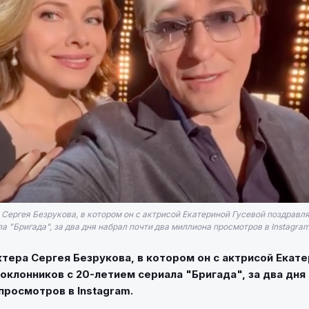
 Сергея Безрукова, в котором он с актрисой Екатериной Гусевой поздравл
а "Бригада", за два дня набрал почти два миллиона просмотров в Instagram
тера Сергея Безрукова, в котором он с актрисой Екат
оклонников с 20-летием сериала "Бригада", за два дня
просмотров в Instagram.