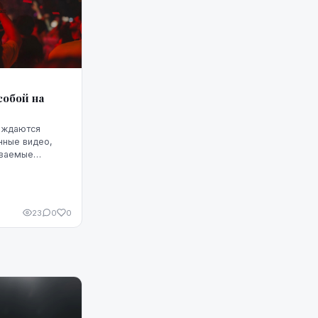
собой на
ождаются
нные видео,
ываемые
ьности на
 теряется,
23
0
0