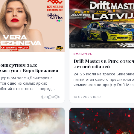
КУЛЬТУРА
Drift Masters в Риге отме
 концертном зале
летний юбилей
выступит Вера Брежнева
24–25 июля на трассе Бикерние
онцертном зале «Дзинтари» в
пятый этап самого престижног
ся одно из самых ярких
чемпионата по дрифту Drift Mast
бытий этого лета — перед
King of Riga", который в этом г
упит популярная певица Вера
Риге 10-летний юбилей.
31
0
0
10.07.2026 10:23
ло концерта запланировано ...