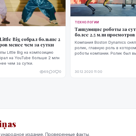
ТЕХНОЛОГИИ
Танцующие роботы за сут
более 2,5 млн просмотров
ittle Big собрал больше 2
Компания Boston Dynamics снял
ров менее чем за сутки
ролик, главную роль в которо
пы Little Big на композицию
роботы компании. Ролик был в
брал на YouTube больше 2 млн
платформе YouTube и за первы
ее чем за сутки.
2,662,847 просмотров.
69
0
0
30.12.2020 11:00
iņas
ународное издание. Проверенные факты,