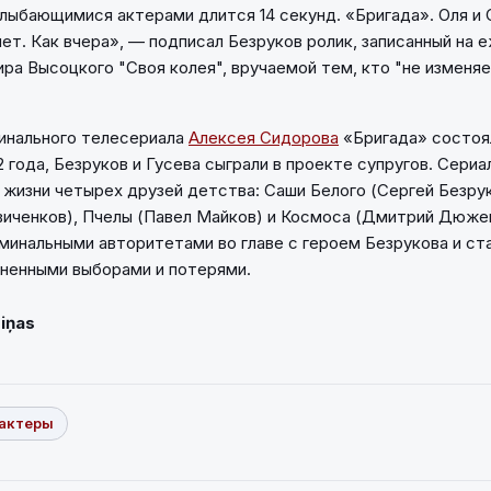
лыбающимися актерами длится 14 секунд. «Бригада». Оля и
лет. Как вчера», — подписал Безруков ролик, записанный на 
ра Высоцкого "Своя колея", вручаемой тем, кто "не изменя
инального телесериала
Алексея Сидорова
«Бригада» состоя
 года, Безруков и Гусева сыграли в проекте супругов. Сериа
 жизни четырех друзей детства: Саши Белого (Сергей Безрук
иченков), Пчелы (Павел Майков) и Космоса (Дмитрий Дюжев
минальными авторитетами во главе с героем Безрукова и с
ненными выборами и потерями.
Ziņas
актеры