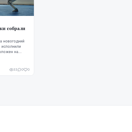
ки собрали
а новогодний
м исполнили
ыложен на
е сутки набрал
33
0
0