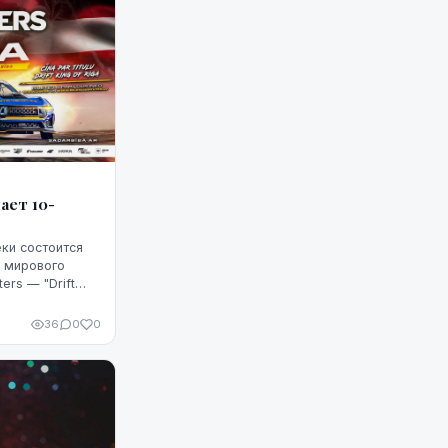
чает 10-
ки состоится
о мирового
ers — "Drift
оду отмечает в
36
0
0