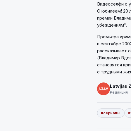
Видеоселфи с у
С юбилеем! 20 
премии Владими
убеждениям".
Премьера крим
в сентябре 2002
рассказывает о
(Владимир Вдов
становятся кри
с трудными жиз
Latvijas 
Редакция
#сериалы
#