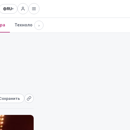
RU
▾
ура
Технологии
›
Сохранить