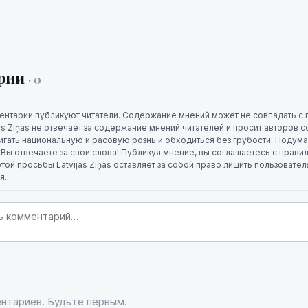
рии
· 0
ентарии публикуют читатели. Содержание мнений может не совпадать с 
jas Ziņas не отвечает за содержание мнений читателей и просит авторов
игать национальную и расовую рознь и обходиться без грубости. Подума
. Вы отвечаете за свои слова! Публикуя мнение, вы соглашаетесь с прави
той просьбы Latvijas Ziņas оставляет за собой право лишить пользовате
я.
нтариев. Будьте первым.