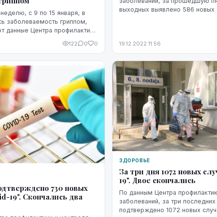
гриппом
заболеваний, за прошедшую пя
выходных выявлено 586 новых 
еделю, с 9 по 15 января, в
19". В целом, за три дня было 
сь заболеваемость гриппом,
тестов на "Covid-19", 19% из к...
т данные Центра профилактики
олеваний (ЦПКЗ).
122
0
0
19.12.2022 11:56
ЗДОРОВЬЕ
За три дня 1072 новых слу
19". Двое скончались
подтверждено 730 новых
По данным Центра профилактики и контроля
id-19". Скончались два
заболеваний, за три последних
подтверждено 1072 новых случа