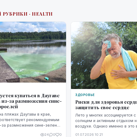
 РУБРИКИ · HEALTH
уется купаться в Даугаве
ЗДОРОВЬЕ
 из-за размножения сине-
Риски для здоровья сердц
орослей
защитить свое сердце
на пляжах Даугавы в крае,
Лето у многих ассоциируется с
соответствует рекомендуемым
солнцем и активным отдыхом 
-за размножения сине-зеленых
воздухе. Однако именно в это 
сердечно-сосудистая система 
24
0
0
01.07.2026 10:21