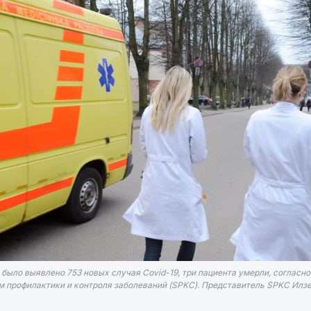
 было выявлено 753 новых случая Covid-19, три пациента умерли, согласн
профилактики и контроля заболеваний (SPKC). Представитель SPKC Илзе А