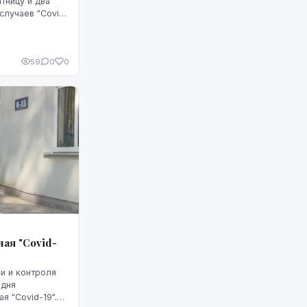
тницу и два
случаев "Covid-
проведено 3079
59
0
0
чая "Covid-
 дня
я "Covid-19".