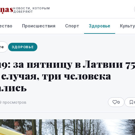
iņas
НОВОСТИ, КОТОРЫМ
ДОВЕРЯЮТ
ество
Происшествия
Спорт
Здоровье
Культ
те
ЗДОРОВЬЕ
19: за пятницу в Латвии 7
случая, три человека
ались
9 просмотров
0