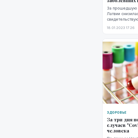
заболевших 
За прошедшую н
Латвии снизила
свидетельствую
и контроля заб
18.01.2023 17:26
ЗДОРОВЬЕ
За три дня 
случаев "Cov
человека