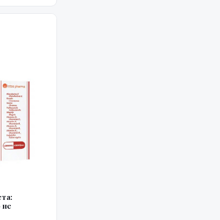
енсивные физ...
та:
 не