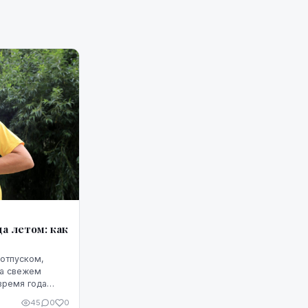
а летом: как
 отпуском,
на свежем
время года
подвергается
45
0
0