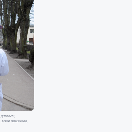
о данным,
рая признала, ...