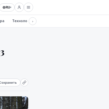
RU
▾
ура
Технологии
›
53
Сохранить