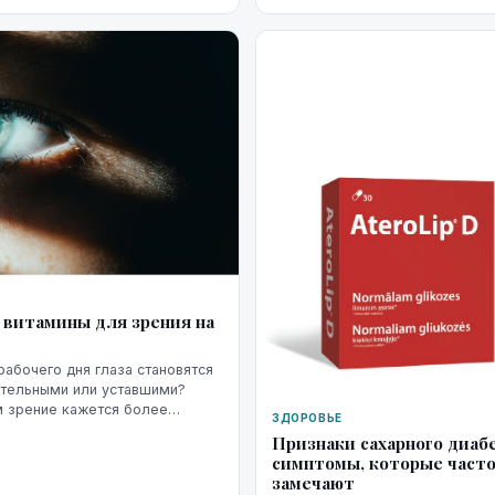
повышенной нагрузке. Жара, инт
 витамины для зрения на
рабочего дня глаза становятся
ительными или уставшими?
м зрение кажется более
ЗДОРОВЬЕ
ожнее сфокусироваться, а
Признаки сахарного диабе
начинает раздражать сильнее...
симптомы, которые часто
замечают