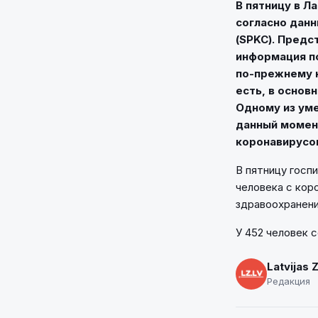
В пятницу в Л
согласно дан
(SPKC). Предс
информация по
по-прежнему н
есть, в основ
Одному из уме
данный момент
коронавирусо
В пятницу госпи
человека с кор
здравоохранени
У 452 человек 
Latvijas 
Редакция