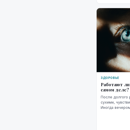
ЗДОРОВЬЕ
Работают ли
самом деле?
После долгого 
сухими, чувств
Иногда вечеро
«размытым», сл
яркость экрана 