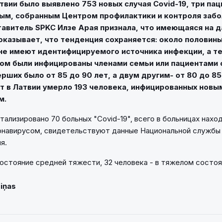
атвии было выявлено 753 новых случая Covid-19, три па
ным, собранным Центром профилактики и контроля заб
тавитель SPKC Илзе Арая признала, что имеющаяся на 
казывает, что тенденция сохраняется: около половин
е имеют идентифицируемого источника инфекции, а те,
ном были инфицированы членами семьи или пациентами с
рших было от 85 до 90 лет, а двум другим- от 80 до 85
 в Латвии умерло 193 человека, инфицированных новы
м.
тализировано 70 больных "Covid-19", всего в больницах нахо
онавирусом, свидетельствуют данные Национальной службы
я.
состояние средней тяжести, 32 человека - в тяжелом состоя
Ziņas