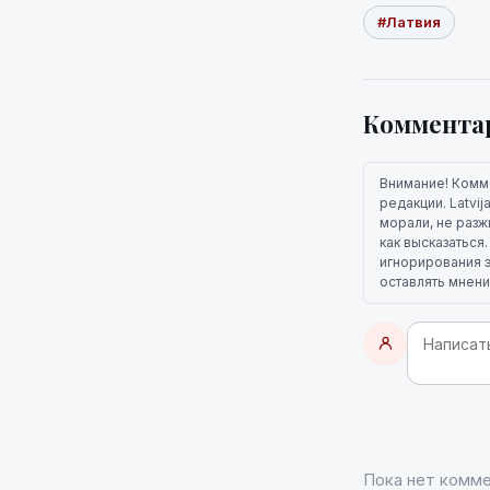
#Латвия
Коммента
Внимание! Комм
редакции. Latvi
морали, не разж
как высказаться
игнорирования э
оставлять мнени
Пока нет комме