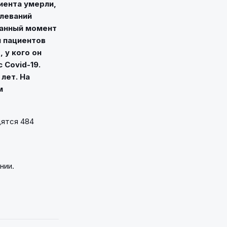
циента умерли,
олеваний
данный момент
ы пациентов
 у кого он
 Covid-19.
 лет. На
м
дятся 484
нии.