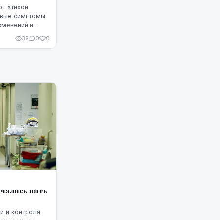
ют «тихой
рвые симптомы
зменений и
а часто путают
39
0
0
оцессами ...
нчались пять
и и контроля