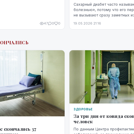
Сахарный диабет часто называ
болезнью», потому что его пе
не вызывают сразу заметных и
дискомфорта. Симптомы диабет
47
0
0
19.05.2026 21:16
со стрессом, недосыпом или пр
КОНЧАЛИСЬ
ЗДОРОВЬЕ
За три дня от ковида ско
человек
е скончались 37
По данным Центра профилактик