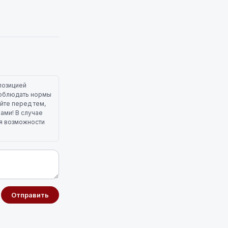
позицией
 соблюдать нормы
йте перед тем,
лами! В случае
ля возможности
Отправить