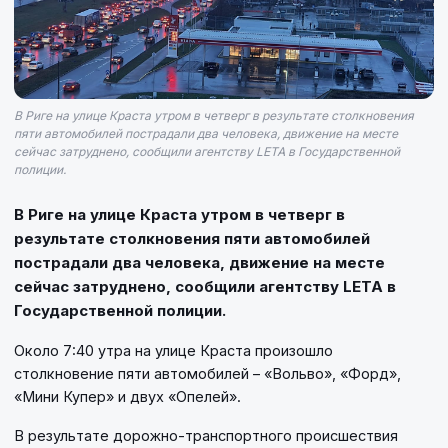
В Риге на улице Краста утром в четверг в результате столкновения
пяти автомобилей пострадали два человека, движение на месте
сейчас затруднено, сообщили агентству LETA в Государственной
полиции.
В Риге на улице Краста утром в четверг в
результате столкновения пяти автомобилей
пострадали два человека, движение на месте
сейчас затруднено, сообщили агентству LETA в
Государственной полиции.
Около 7:40 утра на улице Краста произошло
столкновение пяти автомобилей – «Вольво», «Форд»,
«Мини Купер» и двух «Опелей».
В результате дорожно-транспортного происшествия