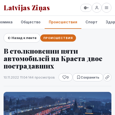
Latvijas Ziņas
▾
номика
Общество
Происшествия
Спорт
Здор
Назад к ленте
ПРОИСШЕСТВИЯ
Проекты и сервисы
В столкновении пяти
Прогноз погоды
автомобилей на Краста двое
пострадавших
10.11.2022 11:04
·
144 просмотров
0
Сохранить