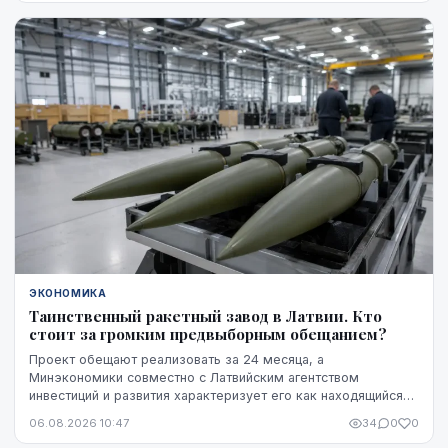
например, в Бельгии.
ЭКОНОМИКА
Таинственный ракетный завод в Латвии. Кто
стоит за громким предвыборным обещанием?
Проект обещают реализовать за 24 месяца, а
Минэкономики совместно с Латвийским агентством
инвестиций и развития характеризует его как находящийся
на "высокой стадии готовности". Однако публично не названы
06.08.2026 10:47
34
0
0
ни модель ракет, ни владелец технологий, ни