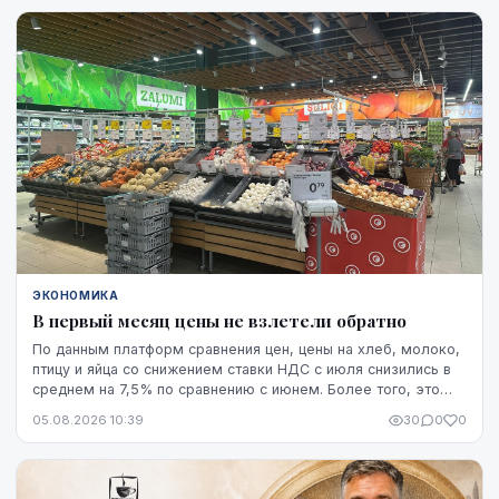
проектировщик завода. Неизвестно также, какая часть
необходимого финансирования уже обеспечена и на чем
основан прогноз экспорта.
ЭКОНОМИКА
В первый месяц цены не взлетели обратно
По данным платформ сравнения цен, цены на хлеб, молоко,
птицу и яйца со снижением ставки НДС с июля снизились в
среднем на 7,5% по сравнению с июнем. Более того, это
снижение оказалось устойчивым, по крайней мере, на
05.08.2026 10:39
30
0
0
данный момент - до начала августа.