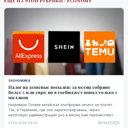
ЕЩЁ ИЗ ЭТОЙ РУБРИКИ · ECONOMY
ЭКОНОМИКА
Налог на дешевые посылки: за месяц собрано
более 5 млн евро, но в госбюджет попал только 1
миллион
Напрямую Латвии китайская платформа ничего не платит.
Так, в Германии, где она зарегистрирована, через
налоговую администрацию раз в месяц нам перечисляют
этот НДС, а импортную пошлину китайская платформа
07.08.2026 09:40
739
0
0
платит в той стране, где товар предъявляется таможне,