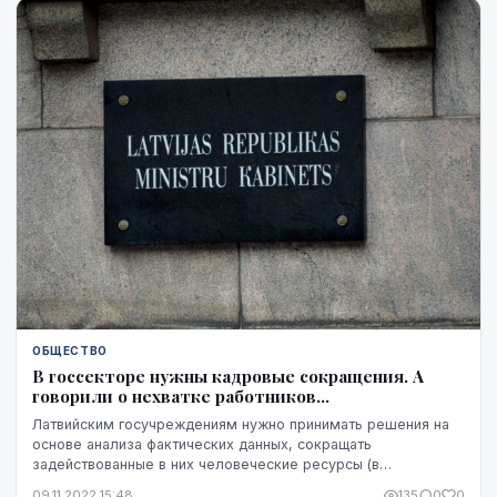
ОБЩЕСТВО
В госсекторе нужны кадровые сокращения. А
говорили о нехватке работников...
Латвийским госучреждениям нужно принимать решения на
основе анализа фактических данных, сокращать
задействованные в них человеческие ресурсы (в
перспективе — на 30%), уменьшать бюрократию и активнее
09.11.2022 15:48
135
0
0