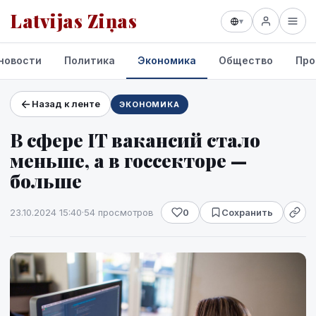
Latvijas Ziņas
▾
новости
Политика
Экономика
Общество
Про
Назад к ленте
ЭКОНОМИКА
Проекты и сервисы
В сфере IT вакансий стало
Прогноз погоды
меньше, а в госсекторе —
больше
23.10.2024 15:40
·
54 просмотров
0
Сохранить