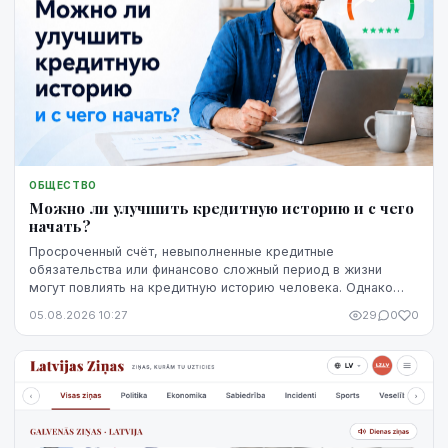
ОБЩЕСТВО
Можно ли улучшить кредитную историю и с чего
начать?
Просроченный счёт, невыполненные кредитные
обязательства или финансово сложный период в жизни
могут повлиять на кредитную историю человека. Однако
негативная запись не означает, что ситуацию уже
05.08.2026 10:27
29
0
0
невозможно изменить. Кредитную историю можно
постепенно улучшить, но для этого потребуются время,
регулярное выполнение обязательств и продуманные
действия.