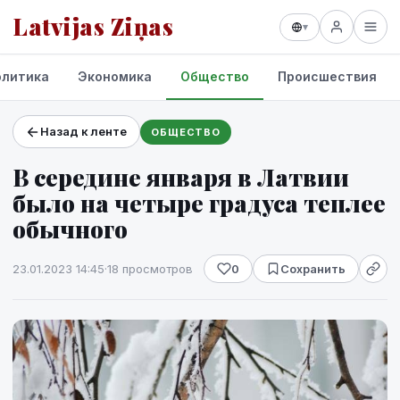
Latvijas Ziņas
▾
олитика
Экономика
Общество
Происшествия
Назад к ленте
ОБЩЕСТВО
Проекты и сервисы
В середине января в Латвии
Прогноз погоды
было на четыре градуса теплее
обычного
23.01.2023 14:45
·
18 просмотров
0
Сохранить