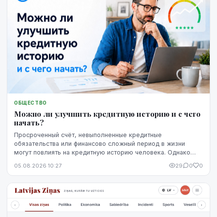
ОБЩЕСТВО
Можно ли улучшить кредитную историю и с чего
начать?
Просроченный счёт, невыполненные кредитные
обязательства или финансово сложный период в жизни
могут повлиять на кредитную историю человека. Однако
негативная запись не означает, что ситуацию уже
05.08.2026 10:27
29
0
0
невозможно изменить. Кредитную историю можно
постепенно улучшить, но для этого потребуются время,
регулярное выполнение обязательств и продуманные
действия.