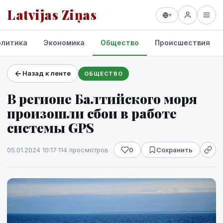
Latvijas Ziņas
▾
олитика
Экономика
Общество
Происшествия
Назад к ленте
ОБЩЕСТВО
Проекты и сервисы
В регионе Балтийского моря
Прогноз погоды
произошли сбои в работе
системы GPS
05.01.2024 10:17
·
114 просмотров
0
Сохранить