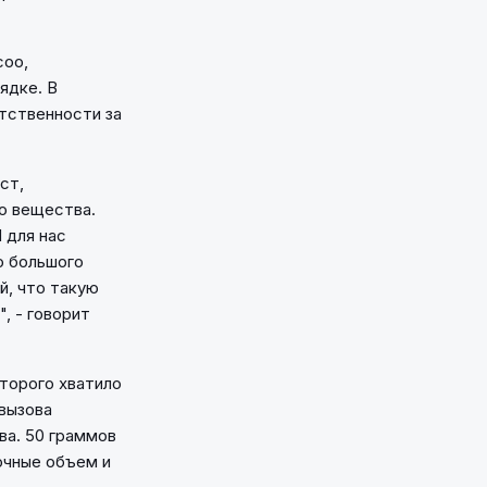
соо,
ядке. В
етственности за
ст,
о вещества.
 для нас
о большого
й, что такую
, - говорит
торого хватило
 вызова
ва. 50 граммов
Точные объем и