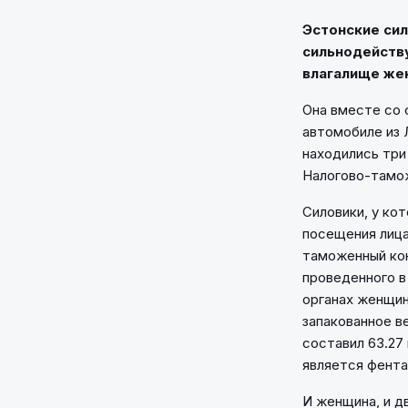
Эстонские сил
сильнодейств
влагалище же
Она вместе со 
автомобиле из 
находились три
Налогово-тамо
Силовики, у ко
посещения лица
таможенный кон
проведенного в
органах женщин
запакованное в
составил 63.27
является фента
И женщина, и д