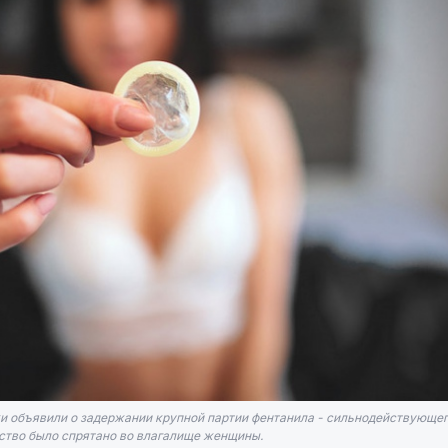
и объявили о задержании крупной партии фентанила - сильнодействующег
тво было спрятано во влагалище женщины.