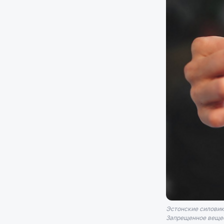
Эстонские силовик
Запрещенное вещес