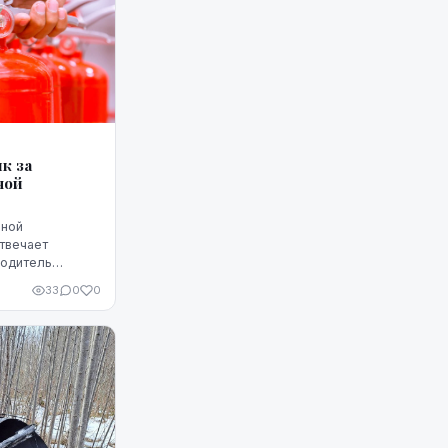
к за
ной
рной
твечает
водитель
ности на
33
0
0
ься все.