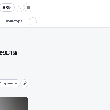
RU
▾
Культура
Технологии
›
езла
Сохранить