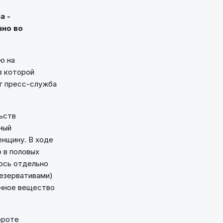
а -
ано во
ю на
в которой
рг пресс-служба
льств
ный
енщину. В ходе
 в половых
лось отдельно
резервативами)
енное вещество
ороте