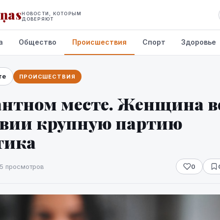
iņas
НОВОСТИ, КОТОРЫМ
ДОВЕРЯЮТ
а
Общество
Происшествия
Спорт
Здоровье
те
ПРОИСШЕСТВИЯ
антном месте. Женщина в
твии крупную партию
тика
5 просмотров
0