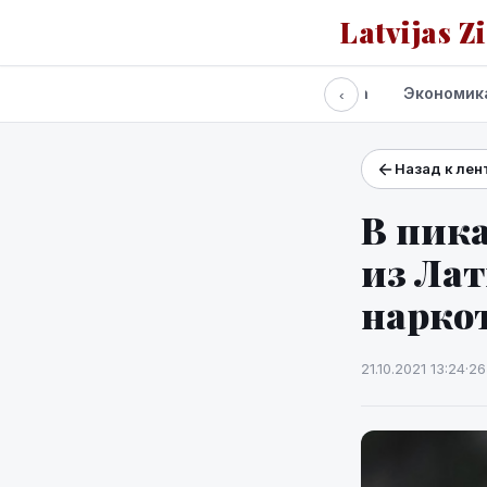
Latvijas Z
Все новости
Политика
Экономик
‹
Назад к лен
Проекты и сервисы
Прогноз погоды
В пик
из Ла
нарко
21.10.2021 13:24
·
26