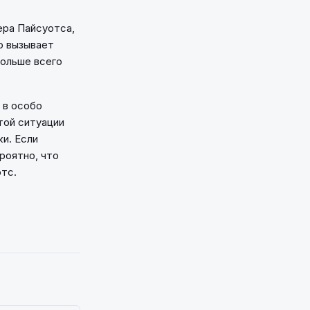
ера Пайсуотса,
о вызывает
больше всего
 в особо
той ситуации
и. Если
роятно, что
отс.