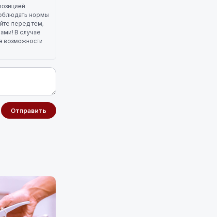
позицией
 соблюдать нормы
йте перед тем,
лами! В случае
ля возможности
Отправить