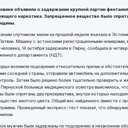
овики объявили о задержании крупной партии фентанил
ующего наркотика. Запрещенное вещество было спрят
нщины.
своим спутником жизни на прошлой неделе въехала в Эстони
Латвии. Машину с эстонскими регистрационными номерами, 
 человека, 14 октября задержали в Пярну, сообщила в четве
женного департамента (НДТ).
торых возникли подозрения относительно причин и обстояте
ми соседней страны, отправили автомобиль на дополнитель
троль. Затем было решено более тщательно проверить и ж
 Пярнуской больнице медицинского осмотра выяснилось, что
ы были спрятаны два презерватива, внутри которых находи
ещество желтого цвета. Общий вес найденного (вместе с п
 грамма. Проведенный экспресс-тест показал, что обнаруж
нилом.
вое мужчин были задержаны по подозрению в незаконном об