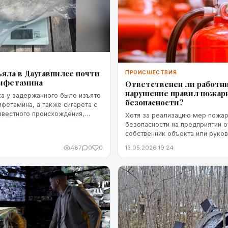
Я
яла в Даугавпилсе почти
ПРОИСШЕСТВИЯ
амфетамина
Ответственен ли работни
нарушение правил пожар
а у задержанного было изъято
безопасности?
фетамина, а также сигарета с
звестного происхождения,
Хотя за реализацию мер пожа
ихуану, три патрона и газовый
безопасности на предприятии о
собственник объекта или руко
компании, о пожарной безопас
4
487
0
0
13.05.2026 19:24
рабочем месте должны заботит
Действия работников ...