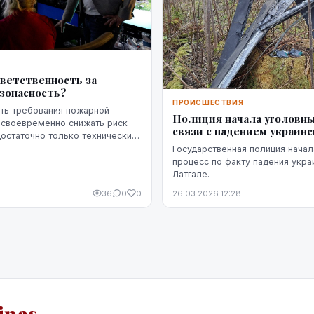
Я
тветственность за
зопасность?
ПРОИСШЕСТВИЯ
ть требования пожарной
Полиция начала уголовны
 своевременно снижать риск
связи с падением украинс
достаточно только технических
вое значение имеет чётко
Государственная полиция начал
тветственность — кто именн...
процесс по факту падения укра
Латгале.
36
0
0
26.03.2026 12:28
iņas