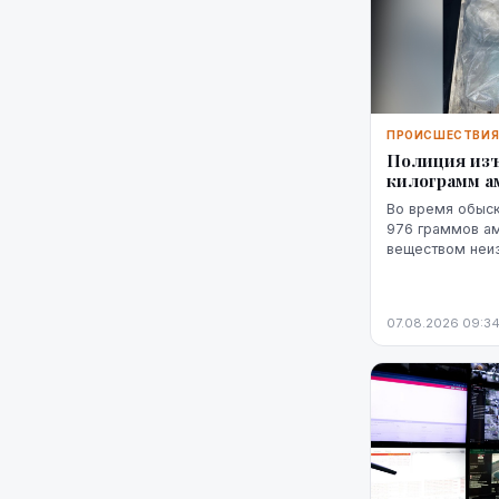
ПРОИСШЕСТВИ
Полиция изъ
килограмм 
Во время обыск
976 граммов ам
веществом неи
похожим на мар
пистолет.
07.08.2026 09:3