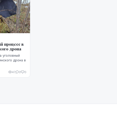
й процесс в
кого дрона
а уголовный
инского дрона в
47
0
0