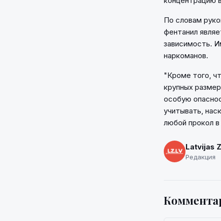
концентрацию в
По словам руко
фентанил являе
зависимость. И
наркоманов.
"Кроме того, ч
крупных размер
особую опаснос
учитывать, нас
любой прокол в
Latvijas 
Редакция
Коммента