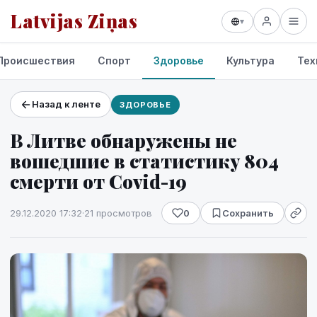
Latvijas Ziņas
▾
Происшествия
Спорт
Здоровье
Культура
Тех
Назад к ленте
ЗДОРОВЬЕ
Проекты и сервисы
В Литве обнаружены не
Прогноз погоды
вошедшие в статистику 804
смерти от Covid-19
29.12.2020 17:32
·
21 просмотров
0
Сохранить