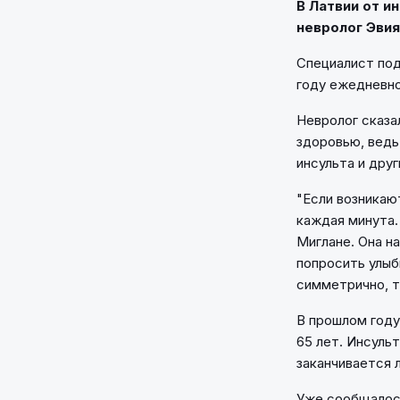
В Латвии от и
невролог Эвия
Специалист подч
году ежедневно
Невролог сказа
здоровью, ведь
инсульта и друг
"Если возникаю
каждая минута.
Миглане. Она н
попросить улыб
симметрично, 
В прошлом году
65 лет. Инсульт
заканчивается 
Уже сообщалось