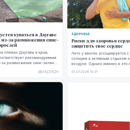
уется купаться в Даугаве
ЗДОРОВЬЕ
 из-за размножения сине-
Риски для здоровья сердц
орослей
защитить свое сердце
на пляжах Даугавы в крае,
Лето у многих ассоциируется с
соответствует рекомендуемым
солнцем и активным отдыхом 
-за размножения сине-зеленых
воздухе. Однако именно в это 
сердечно-сосудистая система 
24
0
0
01.07.2026 10:21
повышенной нагрузке. Жара, инт