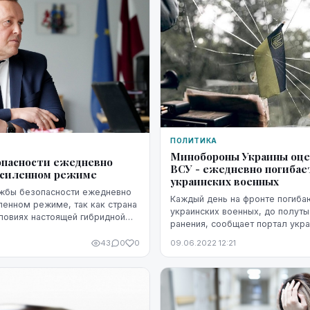
ПОЛИТИКА
Минобороны Украины оце
пасности ежедневно
ВСУ - ежедневно погибае
усиленном режиме
украинских военных
ужбы безопасности ежедневно
Каждый день на фронте погиба
ленном режиме, так как страна
украинских военных, до полут
словиях настоящей гибридной
ранения, сообщает портал укр
 министр внутренних дел Рихард
новостей
пресс-конферен...
0
43
0
0
09.06.2022 12:21