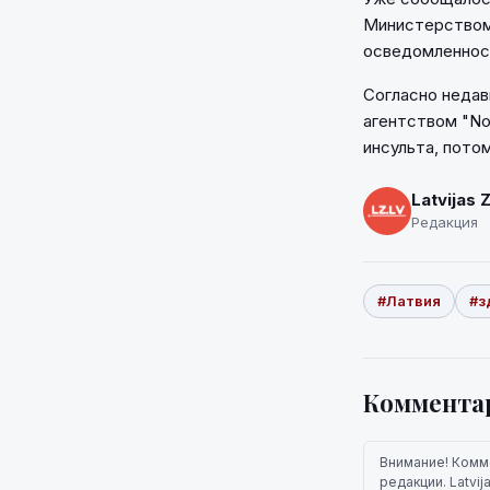
Министерством 
осведомленност
Согласно неда
агентством "No
инсульта, потом
Latvijas 
Редакция
#Латвия
#з
Коммента
Внимание! Комм
редакции. Latvi