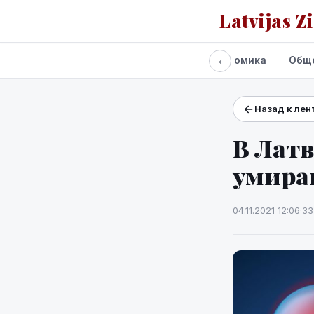
Latvijas Z
Все новости
Политика
Экономика
Общ
‹
Назад к лен
Проекты и сервисы
Прогноз погоды
В Латв
умираю
04.11.2021 12:06
·
33