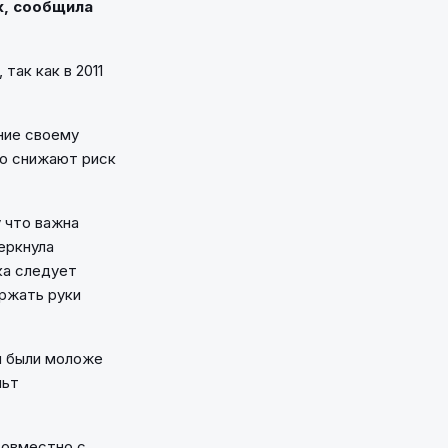
к, сообщила
так как в 2011
ние своему
но снижают риск
 что важна
еркнула
ка следует
ержать руки
й были моложе
льт
совместно с