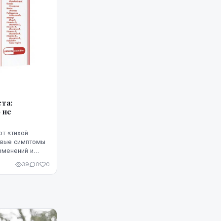
та:
 не
ют «тихой
рвые симптомы
зменений и
а часто путают
39
0
0
оцессами ...