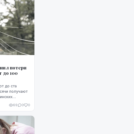
нил потери
т до 100
ют до ста
ысячи получают
аинских
69
0
0