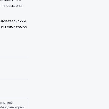
ля повышения
ледовательским
ли бы симптомов
позицией
 соблюдать нормы