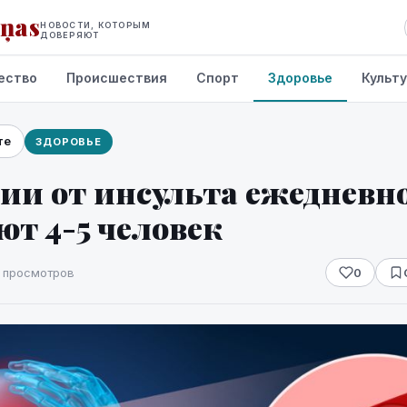
iņas
НОВОСТИ, КОТОРЫМ
ДОВЕРЯЮТ
ество
Происшествия
Спорт
Здоровье
Культ
те
ЗДОРОВЬЕ
ии от инсульта ежедневн
т 4-5 человек
 просмотров
0