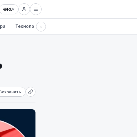
RU
▾
ура
Технологии
›
о
Сохранить