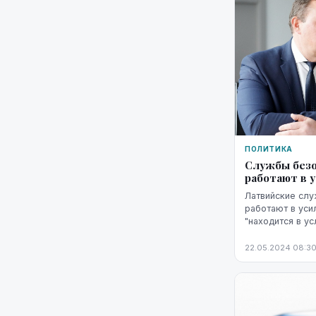
ПОЛИТИКА
Службы безо
работают в 
Латвийские сл
работают в уси
"находится в у
войны", заявил
Козловскис на 
22.05.2024 08:3