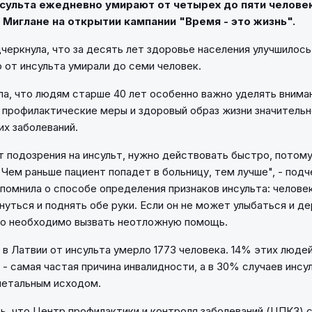
нсульта ежедневно умирают от четырех до пяти челове
 Миглане на открытии кампании "Время - это жизнь".
еркнула, что за десять лет здоровье населения улучшилось, 
 от инсульта умирали до семи человек.
ла, что людям старше 40 лет особенно важно уделять внима
 профилактические меры и здоровый образ жизни значитель
их заболеваний.
т подозрения на инсульт, нужно действовать быстро, потому
 Чем раньше пациент попадет в больницу, тем лучше", - подч
апомнила о способе определения признаков инсульта: челове
нуться и поднять обе руки. Если он не может улыбаться и д
то необходимо вызвать неотложную помощь.
 в Латвии от инсульта умерло 1773 человека. 14% этих люде
 - самая частая причина инвалидности, а в 30% случаев инсу
летальным исходом.
, что Центр профилактики и контроля заболеваний (ЦПКЗ) 