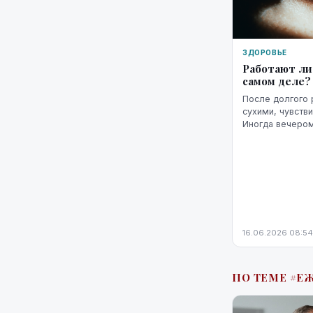
ЗДОРОВЬЕ
Работают ли
самом деле?
После долгого 
сухими, чувств
Иногда вечеро
«размытым», сл
яркость экрана 
16.06.2026 08:54
ПО ТЕМЕ #Е