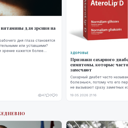
 витамины для зрения на
рабочего дня глаза становятся
ительными или уставшими?
м зрение кажется более
ЗДОРОВЬЕ
ожнее сфокусироваться, а
Признаки сахарного диабе
начинает раздражать сильнее...
симптомы, которые часто
замечают
Сахарный диабет часто называ
болезнью», потому что его пе
не вызывают сразу заметных и
дискомфорта. Симптомы диабет
47
0
0
19.05.2026 21:16
со стрессом, недосыпом или пр
ЖЕДНЕВНО