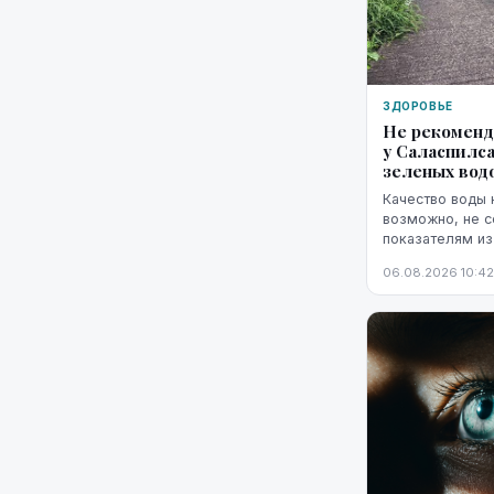
ЗДОРОВЬЕ
Не рекоменд
у Саласпилса
зеленых вод
Качество воды 
возможно, не 
показателям из
водорослей.
06.08.2026 10:42