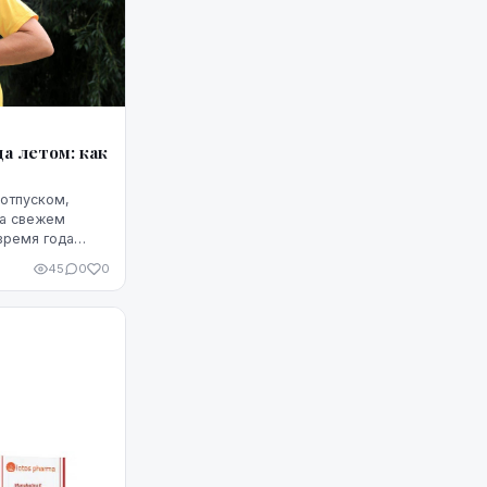
а летом: как
 отпуском,
на свежем
время года
подвергается
45
0
0
енсивные физ...