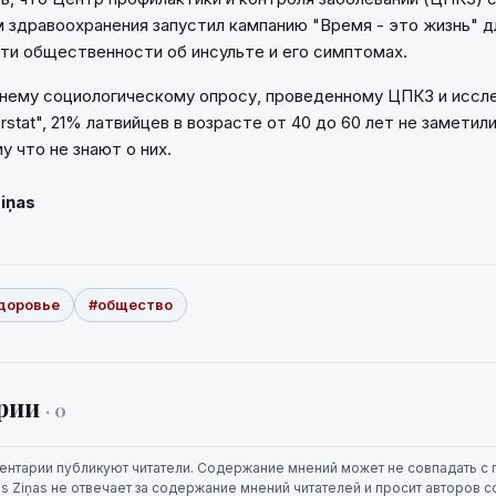
здравоохранения запустил кампанию "Время - это жизнь" д
и общественности об инсульте и его симптомах.
внему социологическому опросу, проведенному ЦПКЗ и исс
rstat", 21% латвийцев в возрасте от 40 до 60 лет не замети
у что не знают о них.
Ziņas
доровье
#общество
рии
· 0
ентарии публикуют читатели. Содержание мнений может не совпадать с 
jas Ziņas не отвечает за содержание мнений читателей и просит авторов