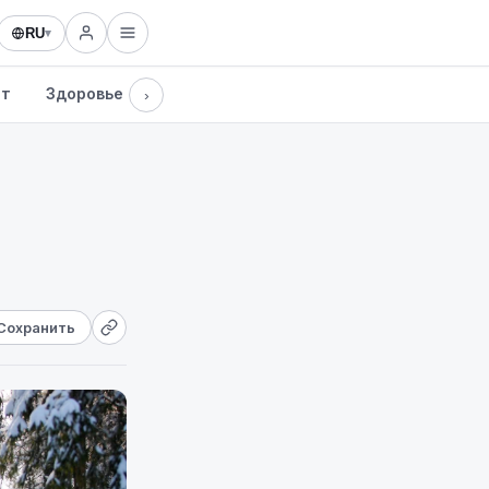
RU
▾
рт
Здоровье
Культура
Технологии
›
Сохранить