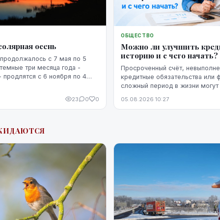
ОБЩЕСТВО
солярная осень
Можно ли улучшить кре
историю и с чего начать?
продолжалось с 7 мая по 5
 темные три месяца года -
Просроченный счёт, невыполн
- продлятся с 6 ноября по 4
кредитные обязательства или 
сложный период в жизни могут 
кредитную историю человека. 
23
0
0
05.08.2026 10:27
негативная запись не означает,
уже невозможно изменить. Кр
историю можно постепенно улу
ЖИДАЮТСЯ
этого потребуются время, рег
выполнение обязательств и п
действия.