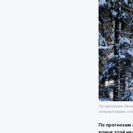
По прогнозам Латв
сильный мороз, сто
По прогнозам 
конце этой не