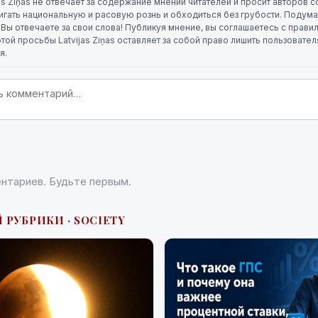
jas Ziņas не отвечает за содержание мнений читателей и просит авторов
игать национальную и расовую рознь и обходиться без грубости. Подума
. Вы отвечаете за свои слова! Публикуя мнение, вы соглашаетесь с прави
той просьбы Latvijas Ziņas оставляет за собой право лишить пользовате
я.
нтариев. Будьте первым.
 РУБРИКИ · SOCIETY