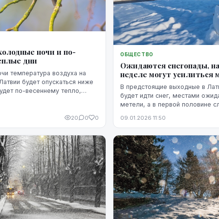
олодные ночи и по-
ОБЩЕСТВО
еплые дни
Ожидаются снегопады, н
неделе могут усилиться 
чи температура воздуха на
Латвии будет опускаться ниже
В предстоящие выходные в Ла
будет по-весеннему тепло,
будет идти снег, местами ожи
иноптики.
метели, а в первой половине 
недели ветер утихнет и могут 
20
0
0
09.01.2026 11:50
морозы, прогнозируют синопти