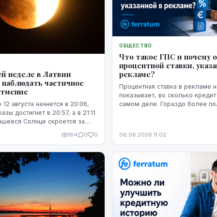
ОБЩЕСТВО
Что такое ГПС и почему 
процентной ставки, указа
рекламе?
й неделе в Латвии
 наблюдать частичное
Процентная ставка в рекламе н
атмение
показывает, во сколько кредит
самом деле. Гораздо более п
 12 августа начнется в 20:06,
представление о расходах даё
зы достигнет в 20:57, а в 21:11
годовая процентная ставка.
вшееся Солнце скроется за
164
0
0
06.08.2026 11:02