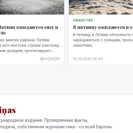
ОБЩЕСТВО
В пятницу ожидаются и со
 Латвии ожидаются снег и
ждь
В пятницу в Латвии облачность 
чередоваться с солнцем, прог
 во многих районах Латвии
синоптики.
на юго-востоке страны снегопад
ным дождем, прогнозируют
14
0
0
14.02.2025 08:49
iņas
ународное издание. Проверенные факты,
подача, собственная журналистика - со всей Европы.