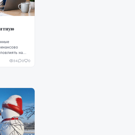
дитную
енные
финансово
повлиять на
Однако
34
0
0
 что ситуацию
едитную
чшить, но для
улярное
родуманные