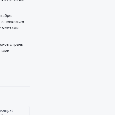
екабря:
на несколько
х местами
йонов страны
стами
позицией