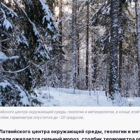
ийского центра окружающей среды, геологии и метеорологии, в конце этой
лбик термометра опустится до -20 градусов.
Латвийского центра окружающей среды, геологии и ме
дели ожидается сильный мороз, столбик термометра о