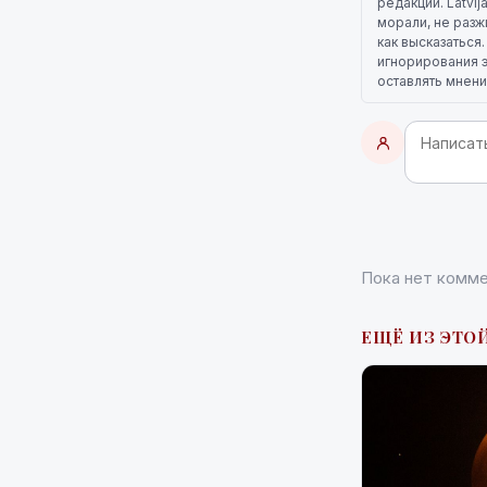
редакции. Latvi
морали, не разж
как высказаться
игнорирования э
оставлять мнени
Пока нет комме
ЕЩЁ ИЗ ЭТОЙ