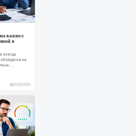
она важнее
нной в
е всегда
 обойдётся на
олное
т ГПС —
23
0
0