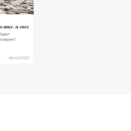
лнце, и снег
будет
нозируют
34
0
0