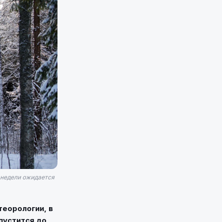
 недели ожидается
теорологии, в
пустится до