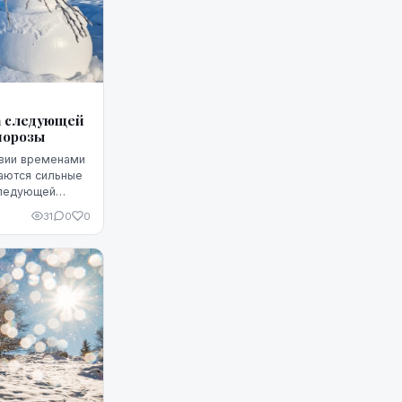
а следующей
морозы
твии временами
даются сильные
следующей
усилиться
31
0
0
ки.