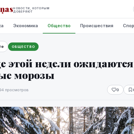
iņas
НОВОСТИ, КОТОРЫМ
ДОВЕРЯЮТ
ка
Экономика
Общество
Происшествия
Спо
те
ОБЩЕСТВО
це этой недели ожидаются
ые морозы
94 просмотров
0