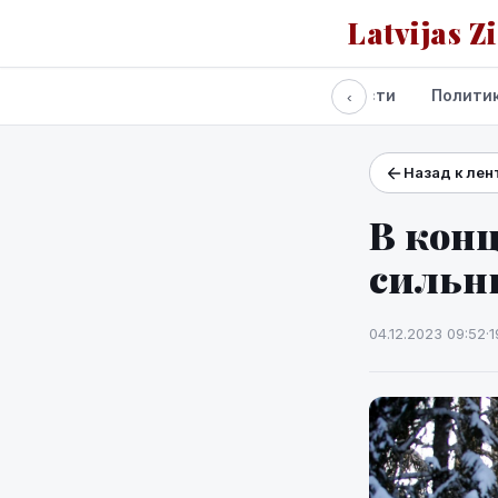
Latvijas Z
Все новости
Полити
‹
Назад к лен
Проекты и сервисы
Прогноз погоды
В кон
сильн
04.12.2023 09:52
·
1