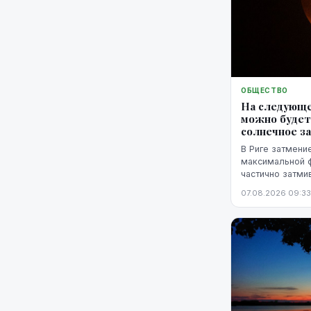
ОБЩЕСТВО
На следующе
можно будет
солнечное з
В Риге затмение
максимальной фа
частично затми
горизонтом.
07.08.2026 09:33