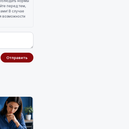
 соблюдать нормы
йте перед тем,
лами! В случае
ля возможности
Отправить