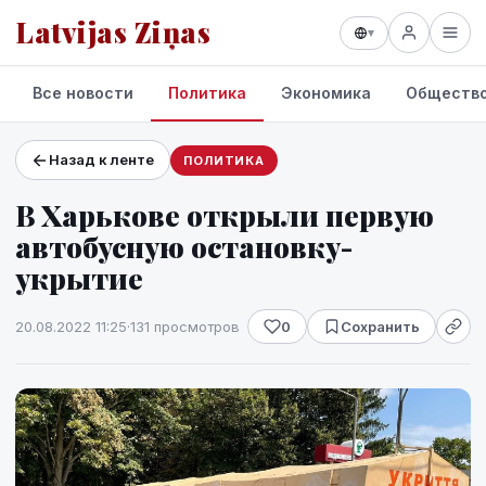
Latvijas Ziņas
▾
Все новости
Политика
Экономика
Обществ
Назад к ленте
ПОЛИТИКА
Проекты и сервисы
В Харькове открыли первую
Прогноз погоды
автобусную остановку-
укрытие
20.08.2022 11:25
·
131 просмотров
0
Сохранить