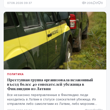
однако в ближайшие месяцы он ожидает более
07.08.2026 09:37
1 206
0
0
стремительного прогресса.
ПОЛИТИКА
Преступная группа организовала незаконный
въезд более 40 соискателей убежища в
Финляндию из Латвии
Все незаконно переправленные в Финляндию люди
находились в Латвии в статусе соискателей убежища. Их
отправляли либо самолетами из Латвии, либо морским
путем через Эстонию.