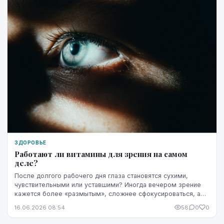
ЗДОРОВЬЕ
Работают ли витамины для зрения на самом
деле?
После долгого рабочего дня глаза становятся сухими,
чувствительными или уставшими? Иногда вечером зрение
кажется более «размытым», сложнее сфокусироваться, а
яркость экрана начинает раздражать сильнее...
16.06.2026 08:54
58
0
0