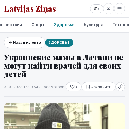
Latvijas Ziņas
▾
исшествия
Спорт
Здоровье
Культура
Технол
Назад к ленте
ЗДОРОВЬЕ
Проекты и сервисы
Украинские мамы в Латвии не
Прогноз погоды
могут найти врачей для своих
детей
31.01.2023 12:00
·
542 просмотров
0
Сохранить