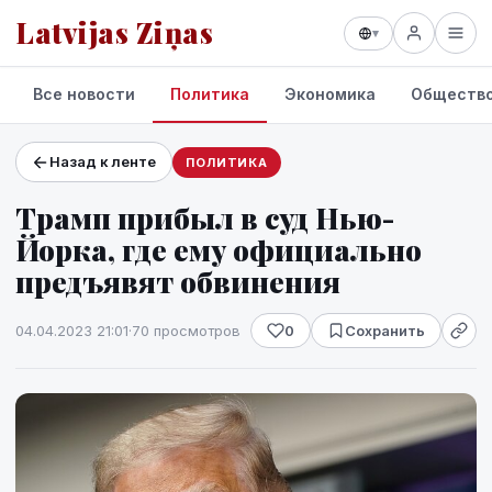
Latvijas Ziņas
▾
Все новости
Политика
Экономика
Обществ
Назад к ленте
ПОЛИТИКА
Проекты и сервисы
Трамп прибыл в суд Нью-
Прогноз погоды
Йорка, где ему официально
предъявят обвинения
04.04.2023 21:01
·
70 просмотров
0
Сохранить