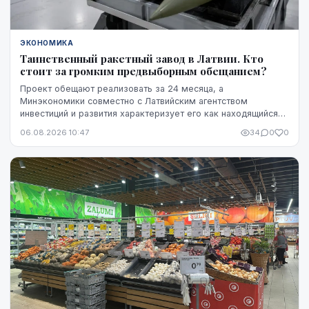
ЭКОНОМИКА
Таинственный ракетный завод в Латвии. Кто
стоит за громким предвыборным обещанием?
Проект обещают реализовать за 24 месяца, а
Минэкономики совместно с Латвийским агентством
инвестиций и развития характеризует его как находящийся
на "высокой стадии готовности". Однако публично не названы
06.08.2026 10:47
34
0
0
ни модель ракет, ни владелец технологий, ни
проектировщик завода. Неизвестно также, какая часть
необходимого финансирования уже обеспечена и на чем
основан прогноз экспорта.