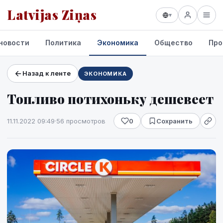
Latvijas Ziņas
▾
новости
Политика
Экономика
Общество
Про
Назад к ленте
ЭКОНОМИКА
Проекты и сервисы
Топливо потихоньку дешевеет
Прогноз погоды
11.11.2022 09:49
·
56 просмотров
0
Сохранить