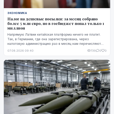
ЭКОНОМИКА
Налог на дешевые посылки: за месяц собрано
более 5 млн евро, но в госбюджет попал только 1
миллион
Напрямую Латвии китайская платформа ничего не платит.
Так, в Германии, где она зарегистрирована, через
налоговую администрацию раз в месяц нам перечисляют
этот НДС, а импортную пошлину китайская платформа
07.08.2026 09:40
739
0
0
платит в той стране, где товар предъявляется таможне,
например, в Бельгии.