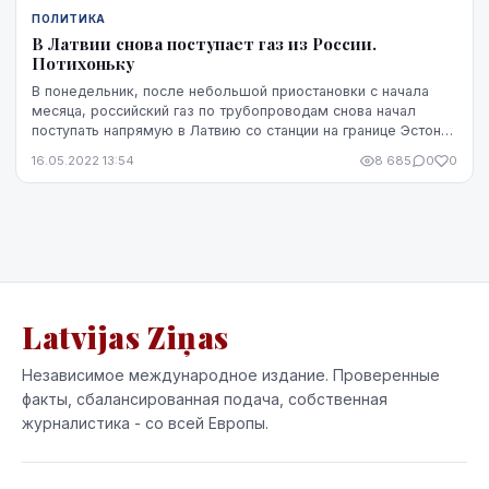
ПОЛИТИКА
В Латвии снова поступает газ из России.
Потихоньку
В понедельник, после небольшой приостановки с начала
месяца, российский газ по трубопроводам снова начал
поступать напрямую в Латвию со станции на границе Эстонии
Лухамаа - туда обычно "Газпром" поста...
16.05.2022 13:54
8 685
0
0
Latvijas Ziņas
Независимое международное издание. Проверенные
факты, сбалансированная подача, собственная
журналистика - со всей Европы.