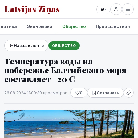
Latvijas Ziņas
▾
олитика
Экономика
Общество
Происшествия
Назад к ленте
ОБЩЕСТВО
Проекты и сервисы
Температура воды на
Прогноз погоды
побережье Балтийского моря
составляет +20 C
26.08.2024 11:00
·
30 просмотров
0
Сохранить