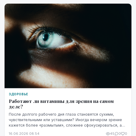
ЗДОРОВЬЕ
Работают ли витамины для зрения на самом
деле?
После долгого рабочего дня глаза становятся сухими,
чувствительными или уставшими? Иногда вечером зрение
кажется более «размытым», сложнее сфокусироваться, а
яркость экрана начинает раздражать сильнее...
16.06.2026 08:54
45
0
0