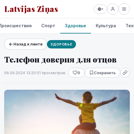
Latvijas Ziņas
▾
Происшествия
Спорт
Здоровье
Культура
Тех
Назад к ленте
ЗДОРОВЬЕ
Проекты и сервисы
Телефон доверия для отцов
Прогноз погоды
06.09.2024 13:20
·
51 просмотров
0
Сохранить