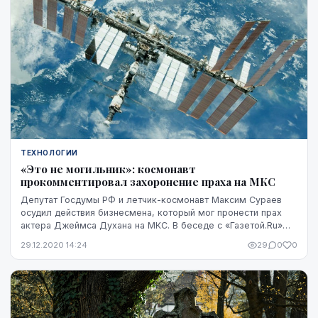
ТЕХНОЛОГИИ
«Это не могильник»: космонавт
прокомментировал захоронение праха на МКС
Депутат Госдумы РФ и летчик-космонавт Максим Сураев
осудил действия бизнесмена, который мог пронести прах
актера Джеймса Духана на МКС. В беседе с «Газетой.Ru»
Сураев подчеркнул, что космическая станц...
29.12.2020 14:24
29
0
0