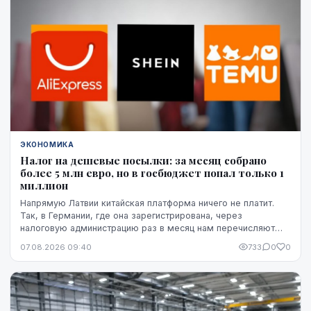
ЭКОНОМИКА
Налог на дешевые посылки: за месяц собрано
более 5 млн евро, но в госбюджет попал только 1
миллион
Напрямую Латвии китайская платформа ничего не платит.
Так, в Германии, где она зарегистрирована, через
налоговую администрацию раз в месяц нам перечисляют
этот НДС, а импортную пошлину китайская платформа
07.08.2026 09:40
733
0
0
платит в той стране, где товар предъявляется таможне,
например, в Бельгии.