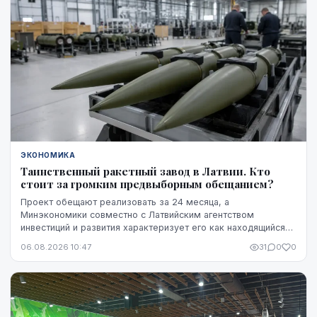
ЭКОНОМИКА
Таинственный ракетный завод в Латвии. Кто
стоит за громким предвыборным обещанием?
Проект обещают реализовать за 24 месяца, а
Минэкономики совместно с Латвийским агентством
инвестиций и развития характеризует его как находящийся
на "высокой стадии готовности". Однако публично не названы
06.08.2026 10:47
31
0
0
ни модель ракет, ни владелец технологий, ни
проектировщик завода. Неизвестно также, какая часть
необходимого финансирования уже обеспечена и на чем
основан прогноз экспорта.