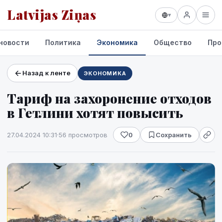
Latvijas Ziņas
▾
новости
Политика
Экономика
Общество
Про
Назад к ленте
ЭКОНОМИКА
Проекты и сервисы
Тариф на захоронение отходов
Прогноз погоды
в Гетлини хотят повысить
27.04.2024 10:31
·
56 просмотров
0
Сохранить