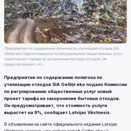
Предприятие по содержанию полигона по утилизации отходов SIA
Getliņi eko подало Комиссии по регулированию общественных услуг
новый проект тарифа на захоронение бытовых отходов. Он
предусматривает, что...
Предприятие по содержанию полигона по
утилизации отходов SIA Getliņi eko подало Комиссии
по регулированию общественных услуг новый
проект тарифа на захоронение бытовых отходов.
Он предусматривает, что стоимость услуги
вырастет на 9%, сообщает Latvijas Vēstnesis.
В объявлении на сайте официального издания Latvijas
Vēstnesis указано, что сейчас тариф Getliņi eko на