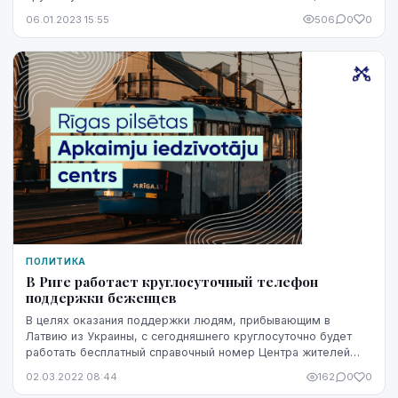
дневной центр будет работать и в выходные дни...
06.01.2023 15:55
506
0
0
ПОЛИТИКА
В Риге работает круглосуточный телефон
поддержки беженцев
В целях оказания поддержки людям, прибывающим в
Латвию из Украины, с сегодняшнего круглосуточно будет
работать бесплатный справочный номер Центра жителей
районов Риги - 800 00 800, сообщили в Департам...
02.03.2022 08:44
162
0
0