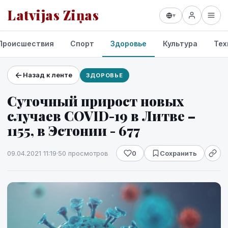
Latvijas Ziņas
▾
Происшествия
Спорт
Здоровье
Культура
Тех
Назад к ленте
ЗДОРОВЬЕ
Проекты и сервисы
Суточный прирост новых
Прогноз погоды
случаев COVID-19 в Литве –
1155, в Эстонии - 677
09.04.2021 11:19
·
50 просмотров
0
Сохранить